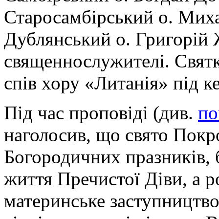
Старосамбірський о. Мих
Дублянський о. Григорій 
священнослужителі. Свят
спів хору «Литанія» під 
Під час проповіді (див.
по
наголосив, що свято Покро
Богородичних празників, б
життя Пречистої Діви, а р
материнське заступництв