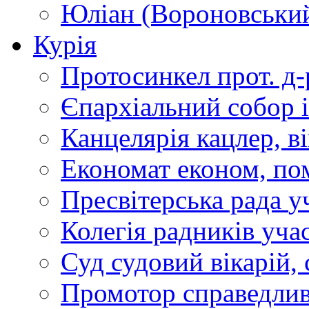
Юліан (Вороновськи
Курія
Протосинкел
прот. д
Єпархіальний собор
Канцелярія
кацлер, в
Економат
економ, по
Пресвітерська рада
у
Колегія радників
учас
Суд
судовий вікарій, с
Промотор справедлив