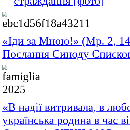
страждання [фото]
«Іди за Мною!» (Мр. 2, 14
Послання Синоду Єписко
«В надії витривала, в любо
українська родина в час 