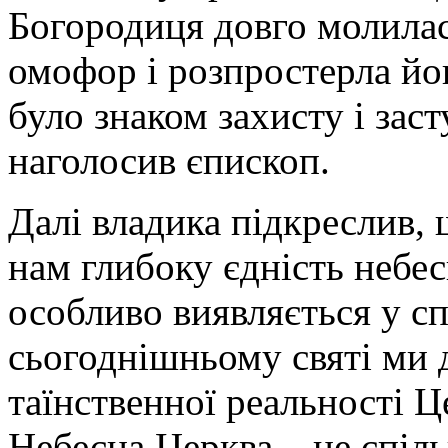
Богородиця довго молилася
омофор і розпростерла йо
було знаком захисту і зас
наголосив єпископ.
Далі владика підкреслив,
нам глибоку єдність небес
особливо виявляється у сп
сьогоднішньому святі ми 
таїнственної реальності 
Небесна Церква – це спіль