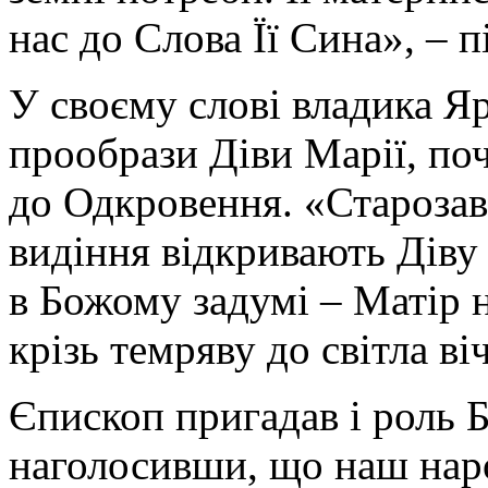
нас до Слова Її Сина», – 
У своєму слові владика Яр
прообрази Діви Марії, по
до Одкровення. «Старозаві
видіння відкривають Діву 
в Божому задумі – Матір н
крізь темряву до світла ві
Єпископ пригадав і роль Б
наголосивши, що наш наро