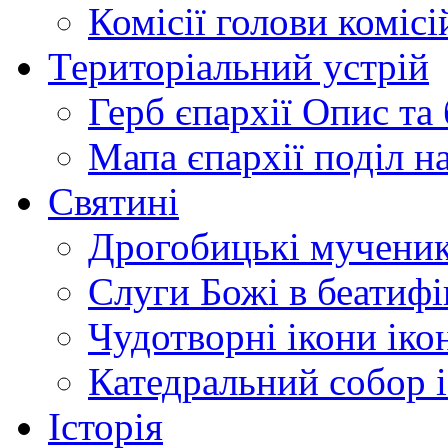
Комісії
голови комісі
Територіальний устрій
Герб єпархії
Опис та 
Мапа єпархії
поділ н
Святині
Дрогобицькі мучени
Слуги Божі
в беатиф
Чудотворні ікони
іко
Катедральний собор
Історія