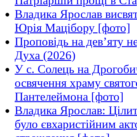
Патріаршій прощі в Ста
Владика Ярослав висвя
Юрія Мацібору [фото]
Проповідь на дев’яту н
Духа (2026)
У с. Солець на Дрогоби
освячення храму свято
Пантелеймона [фото]
Владика Ярослав: Ціли
було євхаристійним акт