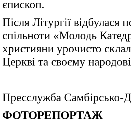
єпископ.
Після Літургії відбулася 
спільноти «Молодь Катед
християни урочисто склали
Церкві та своєму народові
Пресслужба Самбірсько-Д
ФОТОРЕПОРТАЖ