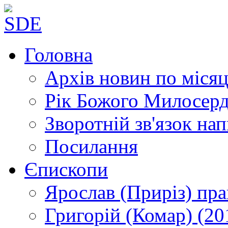
Головна
Архів новин
по місяц
Рік Божого Милосер
Зворотній зв'язок
нап
Посилання
Єпископи
Ярослав (Приріз)
пра
Григорій (Комар)
(20