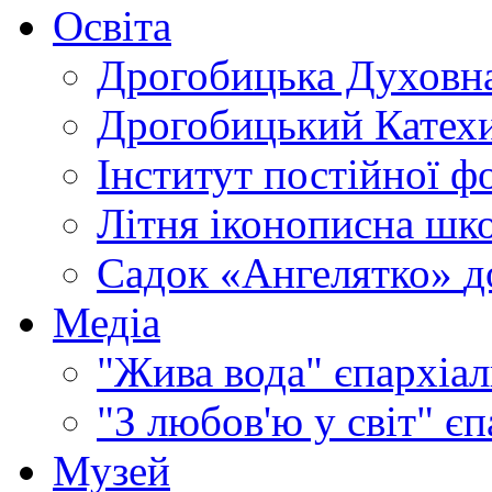
Освіта
Дрогобицька Духовна
Дрогобицький Катехи
Інститут постійної ф
Літня іконописна шк
Садок «Ангелятко»
д
Медіа
"Жива вода"
єпархіал
"З любов'ю у світ"
єп
Музей