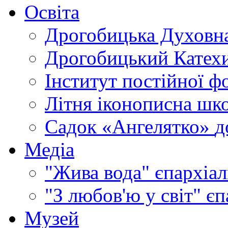
Освіта
Дрогобицька Духовна
Дрогобицький Катехи
Інститут постійної ф
Літня іконописна шк
Садок «Ангелятко»
д
Медіа
"Жива вода"
єпархіал
"З любов'ю у світ"
єп
Музей