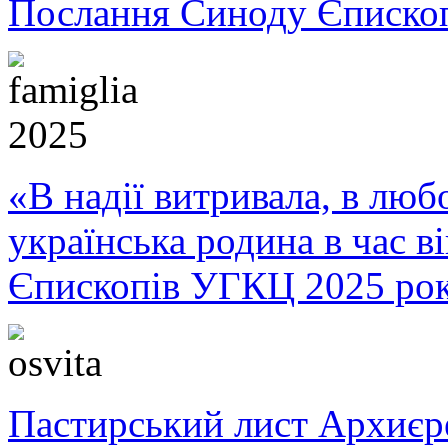
Послання Синоду Єписко
«В надії витривала, в любо
українська родина в час 
Єпископів УГКЦ 2025 ро
Пастирський лист Архиє