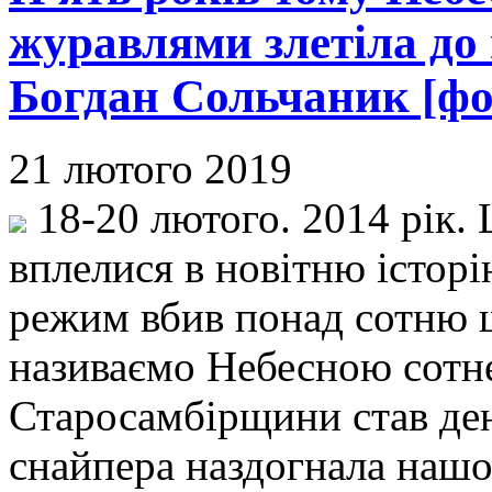
журавлями злетіла до 
Богдан Сольчаник [фо
21 лютого 2019
18-20 лютого. 2014 рік.
вплелися в новітню істор
режим вбив понад сотню щ
називаємо Небесною сотн
Старосамбірщини став ден
снайпера наздогнала нашо