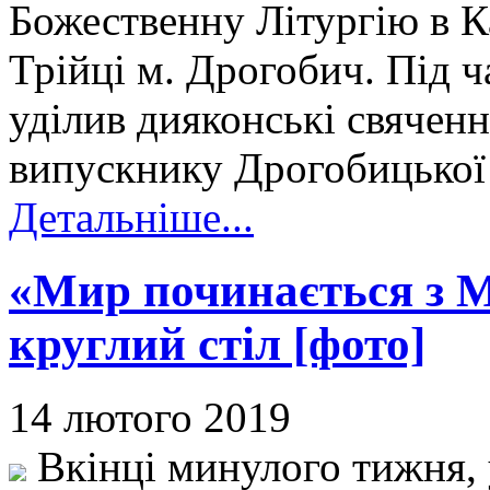
Божественну Літургію в К
Трійці м. Дрогобич. Під 
уділив дияконські свячен
випускнику Дрогобицької 
Детальніше...
«Мир починається з Ме
круглий стіл [фото]
14 лютого 2019
Вкінці минулого тижня, 