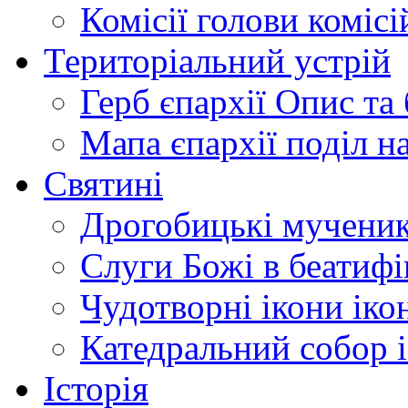
Комісії
голови комісі
Територіальний устрій
Герб єпархії
Опис та 
Мапа єпархії
поділ н
Святині
Дрогобицькі мучени
Слуги Божі
в беатиф
Чудотворні ікони
іко
Катедральний собор
Історія