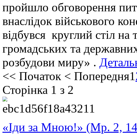
пройшло обговорення пита
внаслідок військового кон
відбувся круглий стіл на 
громадських та державних
розбудови миру» .
Детальн
<<
Початок
<
Попередня
1
Сторінка 1 з 2
«Іди за Мною!» (Мр. 2, 14