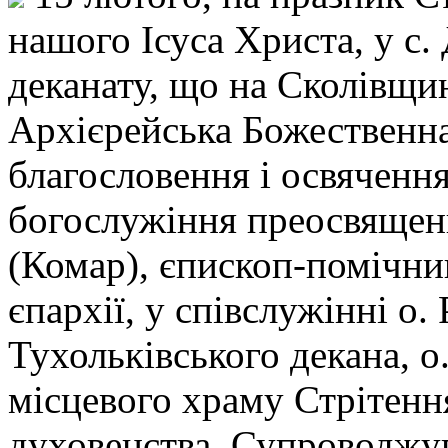
нашого Ісуса Христа, у с
деканату, що на Сколівщин
Архієрейська Божественна
благословення і освячення
богослужіння преосвящен
(Комар), єпископ-помічн
єпархії, у співслужінні о.
Тухольківського декана, о
місцевого храму Стрітенн
духовенства. Супроводжу