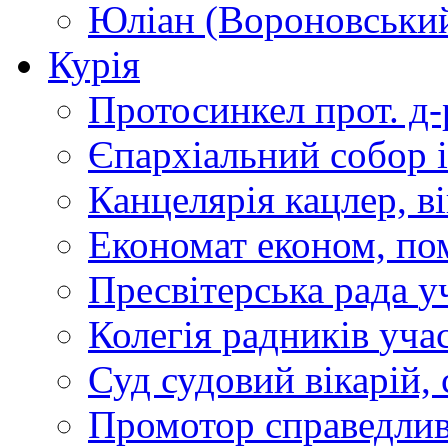
Юліан (Вороновськи
Курія
Протосинкел
прот. д
Єпархіальний собор
Канцелярія
кацлер, в
Економат
економ, по
Пресвітерська рада
у
Колегія радників
учас
Суд
судовий вікарій, с
Промотор справедлив