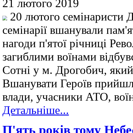
21 лютого 2019
20 лютого семінаристи Д
семінарії вшанували пам'я
нагоди п'ятої річниці Рево
загиблими воїнами відбув
Сотні у м. Дрогобич, який
Вшанувати Героїв прийшл
влади, учасники АТО, во
Детальніше...
П'ять років тому Небе