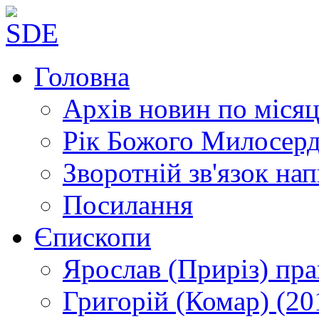
Головна
Архів новин
по місяц
Рік Божого Милосер
Зворотній зв'язок
нап
Посилання
Єпископи
Ярослав (Приріз)
пра
Григорій (Комар)
(20