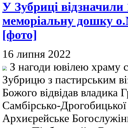
У Зубриці відзначили 
меморіальну дошку о
[фото]
16 липня 2022
З нагоди ювілею храму с
Зубрицю з пастирським ві
Божого відвідав владика 
Самбірсько-Дрогобицької 
Архиєрейське Богослужін