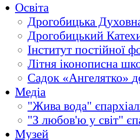
Освіта
Дрогобицька Духовна
Дрогобицький Катехи
Інститут постійної ф
Літня іконописна шк
Садок «Ангелятко»
д
Медіа
"Жива вода"
єпархіал
"З любов'ю у світ"
єп
Музей