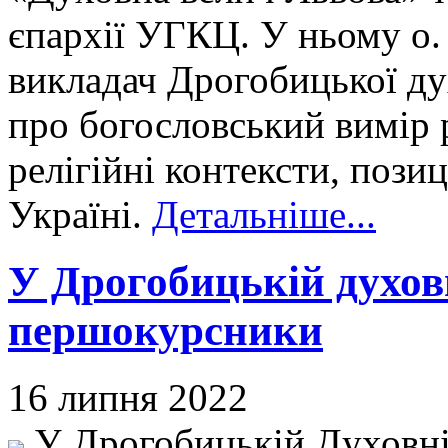
єпархії УГКЦ. У ньому о. 
викладач Дрогобицької дух
про богословський вимір р
релігійні контексти, пози
Україні.
Детальніше...
У Дрогобицькій духовн
першокурсники
16 липня 2022
У Дрогобицькій Духовні