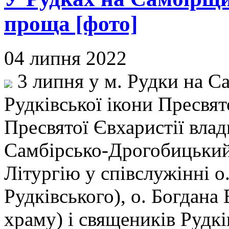
проща [фото]
04 липня 2022
3 липня у м. Рудки на С
Рудківської ікони Пресвят
Пресвятої Євхаристії вла
Самбірсько-Дрогобицький
Літургію у співслужінні о.
Рудківського), о. Богдана
храму) і священиків Рудкі