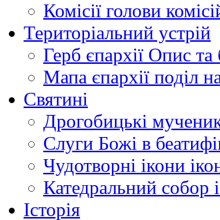
Комісії
голови комісі
Територіальний устрій
Герб єпархії
Опис та 
Мапа єпархії
поділ н
Святині
Дрогобицькі мучени
Слуги Божі
в беатиф
Чудотворні ікони
іко
Катедральний собор
Історія