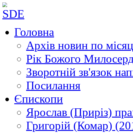
Головна
Архів новин
по місяц
Рік Божого Милосер
Зворотній зв'язок
нап
Посилання
Єпископи
Ярослав (Приріз)
пра
Григорій (Комар)
(20