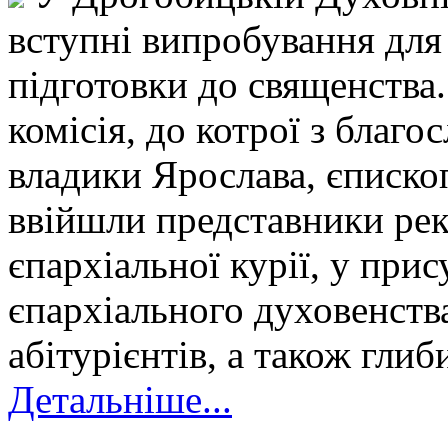
вступні випробування для
підготовки до священства.
комісія, до котрої з благ
владики Ярослава, єписко
ввійшли представники рект
єпархіальної курії, у прис
єпархіального духовенства
абітурієнтів, а також глиб
Детальніше...