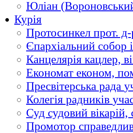
Юліан (Вороновськи
Курія
Протосинкел
прот. д
Єпархіальний собор
Канцелярія
кацлер, в
Економат
економ, по
Пресвітерська рада
у
Колегія радників
учас
Суд
судовий вікарій, с
Промотор справедлив