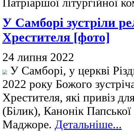
Патріаршої літургійної к
У Самборі зустріли рел
Хрестителя [фото]
24 липня 2022
У Самборі, у церкві Різд
2022 року Божого зустріча
Хрестителя, які привіз дл
(Білик), Канонік Папської
Маджоре.
Детальніше...