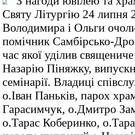
З нагоди ювілею та хра
Святу Літургію 24 липня 2
Володимира і Ольги очоли
помічник Самбірсько-Дрог
час якої уділив священич
Назарію Піняжку, випуск
семінарії. Владиці співс
о.Іван Паньків, парох хра
Гарасимчук, о.Дмитро За
о.Тарас Коберинко, о.Тар