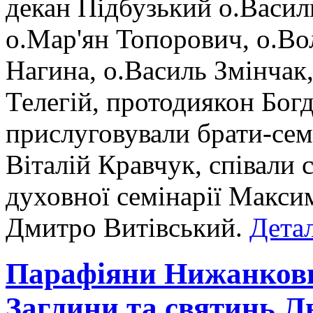
декан Підбузький о.Васил
о.Мар'ян Топорович, о.Во
Нагина, о.Василь Змінчак,
Телегій, протодиякон Бог
прислуговували брати-сем
Віталій Кравчук, співали
духовної семінарії Макси
Дмитро Витівський.
Детал
Парафіяни Нижанкович
Заглини та святинь Ль