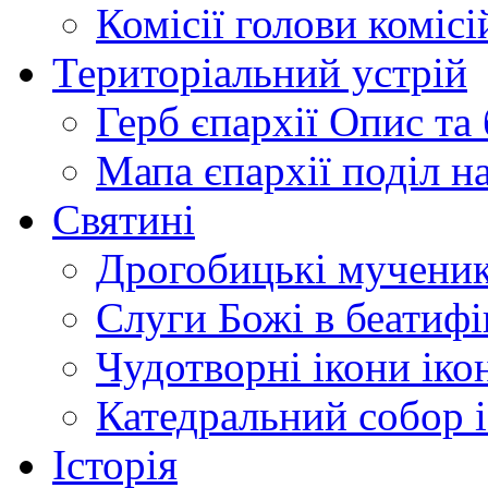
Комісії
голови комісі
Територіальний устрій
Герб єпархії
Опис та 
Мапа єпархії
поділ н
Святині
Дрогобицькі мучени
Слуги Божі
в беатиф
Чудотворні ікони
іко
Катедральний собор
Історія