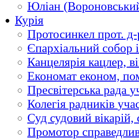
Юліан (Вороновськи
Курія
Протосинкел
прот. д
Єпархіальний собор
Канцелярія
кацлер, в
Економат
економ, по
Пресвітерська рада
у
Колегія радників
учас
Суд
судовий вікарій, с
Промотор справедлив