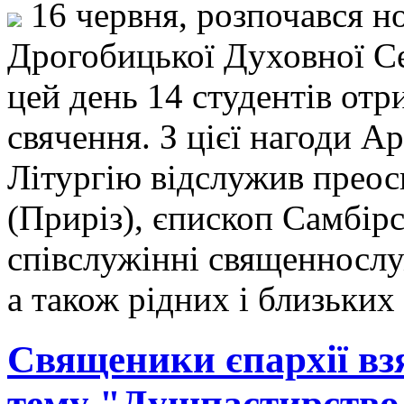
16 червня, розпочався но
Дрогобицької Духовної Cе
цей день 14 студентів от
свячення. З цієї нагоди 
Літургію відслужив прео
(Приріз), єпископ Самбір
співслужінні священнослуж
а також рідних і близьких
Священики єпархії взя
тему "Душпастирство