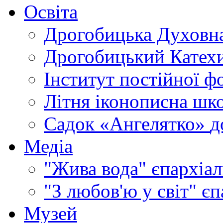
Освіта
Дрогобицька Духовна
Дрогобицький Катехи
Інститут постійної ф
Літня іконописна шк
Садок «Ангелятко»
д
Медіа
"Жива вода"
єпархіал
"З любов'ю у світ"
єп
Музей