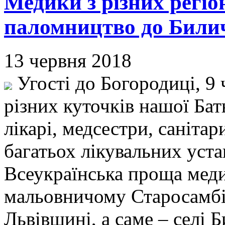
Медики з різних регіо
паломництво до Билич
13 червня 2018
Угості до Богородиці, 9 
різних куточків нашої Бат
лікарі, медсестри, саніта
багатьох лікувальних уста
Всеукраїнська проща меди
мальовничому Старосамбі
Львівщині, а саме – селі Би