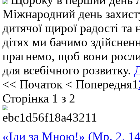
Міжнародний день захисту
дитячої щирої радості та 
дітях ми бачимо здійсненн
прагнемо, щоб вони росли
для всебічного розвитку.
Д
<<
Початок
<
Попередня
1
Сторінка 1 з 2
«Іди за Мною!» (Мр. 2, 14