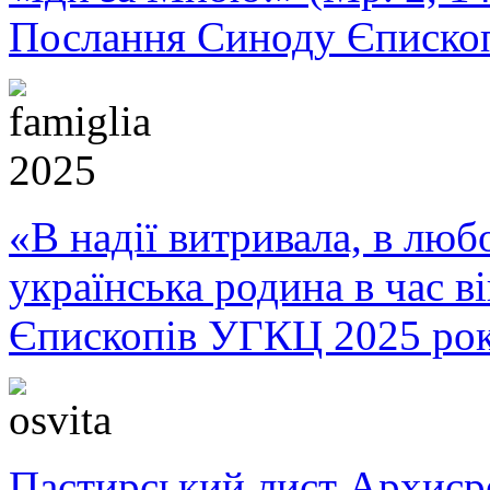
Послання Синоду Єписко
«В надії витривала, в любо
українська родина в час 
Єпископів УГКЦ 2025 ро
Пастирський лист Архиє