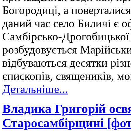
Богородиці, а поверталис
даний час село Биличі є 
Самбірсько-Дрогобицької 
розбудовується Марійськ
відбуваються десятки різ
єпископів, священиків, 
Детальніше...
Владика Григорій осв
Старосамбірщині [фот