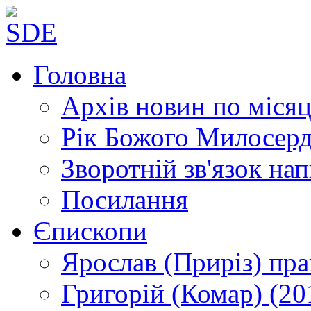
Головна
Архів новин
по місяц
Рік Божого Милосер
Зворотній зв'язок
нап
Посилання
Єпископи
Ярослав (Приріз)
пра
Григорій (Комар)
(20