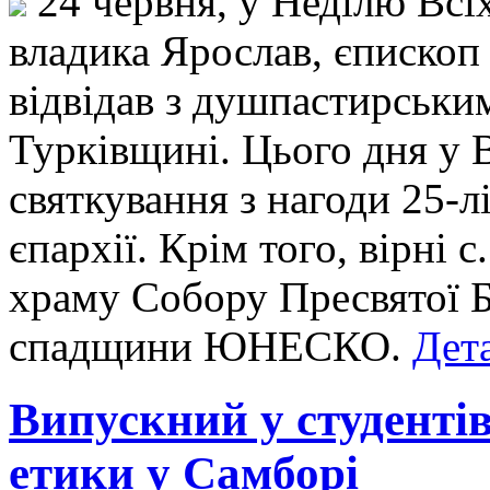
24 червня, у Неділю Всіх
владика Ярослав, єпископ
відвідав з душпастирським
Турківщині. Цього дня у 
святкування з нагоди 25-
єпархії. Крім того, вірні 
храму Собору Пресвятої Б
спадщини ЮНЕСКО.
Дета
Випускний у студенті
етики у Самборі