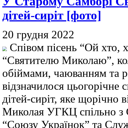
У Старому Самборі Св
дітей-сиріт [фото]
20 грудня 2022
Співом пісень “Ой хто, 
“Святителю Миколаю”, ко
обіймами, чаюванням та 
відзначилося цьогорічне 
дітей-сиріт, яке щорічно 
Миколая УГКЦ спільно з 
“Союзу Українок” та Служ