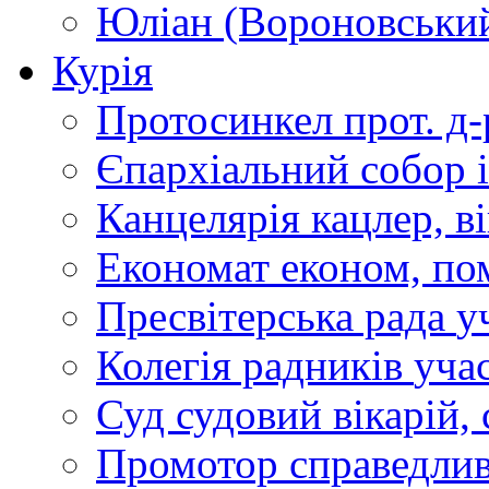
Юліан (Вороновськи
Курія
Протосинкел
прот. д
Єпархіальний собор
Канцелярія
кацлер, в
Економат
економ, по
Пресвітерська рада
у
Колегія радників
учас
Суд
судовий вікарій, с
Промотор справедлив