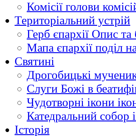
Комісії
голови комісі
Територіальний устрій
Герб єпархії
Опис та 
Мапа єпархії
поділ н
Святині
Дрогобицькі мучени
Слуги Божі
в беатиф
Чудотворні ікони
іко
Катедральний собор
Історія