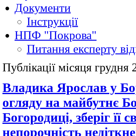
Документи
Інструкції
НПФ "Покрова"
Питання експерту
ві
Публікації місяця грудня 
Владика Ярослав у Бор
огляду на майбутнє Б
Богородиці, зберіг її с
непорочність недіткн