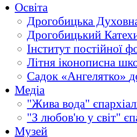
Освіта
Дрогобицька Духовна
Дрогобицький Катехи
Інститут постійної ф
Літня іконописна шк
Садок «Ангелятко»
д
Медіа
"Жива вода"
єпархіал
"З любов'ю у світ"
єп
Музей