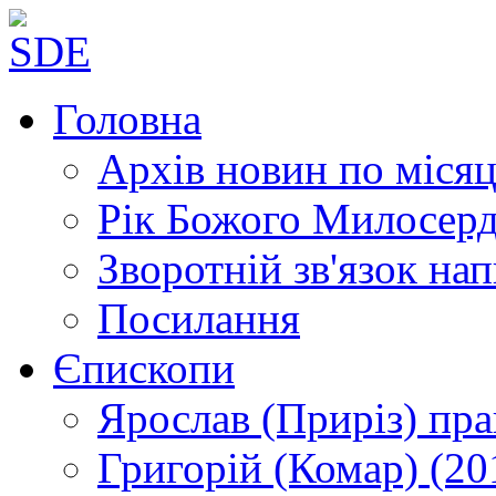
Головна
Архів новин
по місяц
Рік Божого Милосер
Зворотній зв'язок
нап
Посилання
Єпископи
Ярослав (Приріз)
пра
Григорій (Комар)
(20