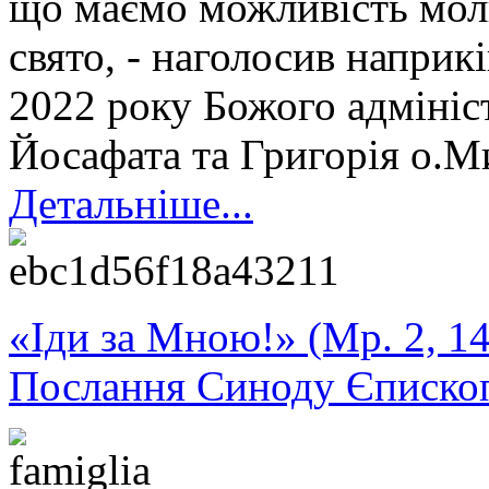
що маємо можливість моли
свято, - наголосив наприк
2022 року Божого адміні
Йосафата та Григорія о.М
Детальніше...
«Іди за Мною!» (Мр. 2, 14
Послання Синоду Єписко