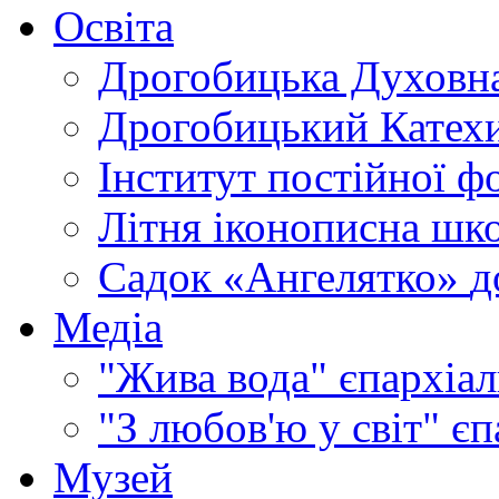
Освіта
Дрогобицька Духовна
Дрогобицький Катехи
Інститут постійної ф
Літня іконописна шк
Садок «Ангелятко»
д
Медіа
"Жива вода"
єпархіал
"З любов'ю у світ"
єп
Музей