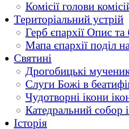
Комісії
голови комісі
Територіальний устрій
Герб єпархії
Опис та 
Мапа єпархії
поділ н
Святині
Дрогобицькі мучени
Слуги Божі
в беатиф
Чудотворні ікони
іко
Катедральний собор
Історія