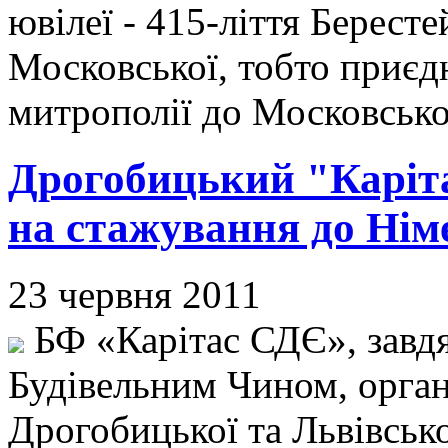
ювілеї - 415-ліття Берестей
Московської, тобто приєд
митрополії до Московськ
Дрогобицький "Каріта
на стажування до Ні
23 червня 2011
БФ «Карітас СДЄ», завд
Будівельним Чином, органі
Дрогобицької та Львівськ