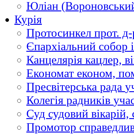
Юліан (Вороновськи
Курія
Протосинкел
прот. д
Єпархіальний собор
Канцелярія
кацлер, в
Економат
економ, по
Пресвітерська рада
у
Колегія радників
учас
Суд
судовий вікарій, с
Промотор справедлив