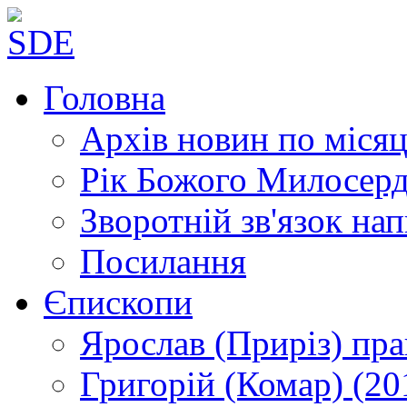
Головна
Архів новин
по місяц
Рік Божого Милосер
Зворотній зв'язок
нап
Посилання
Єпископи
Ярослав (Приріз)
пра
Григорій (Комар)
(20