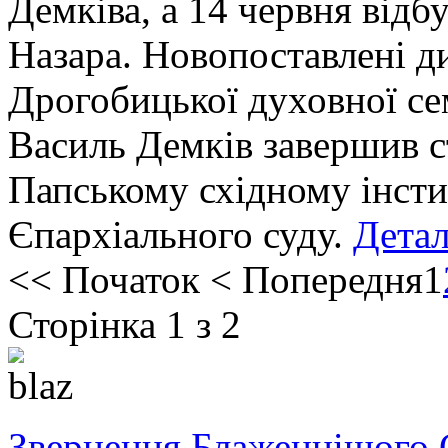
Демківа, а 14 червня відб
Назара. Новопоставлені д
Дрогобицької духовної сем
Василь Демків завершив ст
Папському східному інстит
Єпархіального суду.
Детал
<<
Початок
<
Попередня
1
Сторінка 1 з 2
Звернення Блаженнішого 