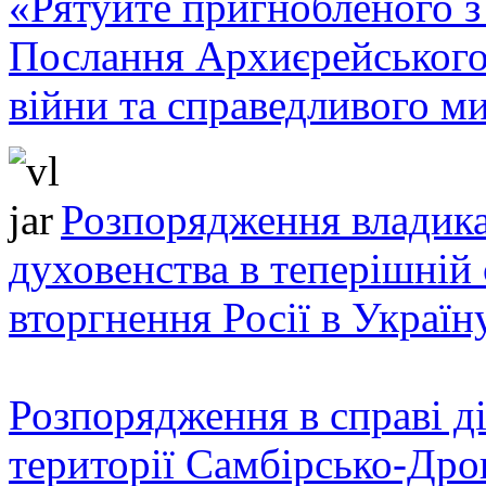
«Рятуйте пригнобленого з 
Послання Архиєрейського
війни та справедливого ми
Розпорядження владика
духовенства в теперішній 
вторгнення Росії в Україн
Розпорядження в справі ді
території Самбірсько-Дро