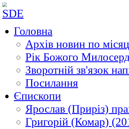
Головна
Архів новин
по місяц
Рік Божого Милосер
Зворотній зв'язок
нап
Посилання
Єпископи
Ярослав (Приріз)
пра
Григорій (Комар)
(20