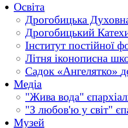
Освіта
Дрогобицька Духовна
Дрогобицький Катехи
Інститут постійної ф
Літня іконописна шк
Садок «Ангелятко»
д
Медіа
"Жива вода"
єпархіал
"З любов'ю у світ"
єп
Музей