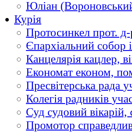
Юліан (Вороновськи
Курія
Протосинкел
прот. д
Єпархіальний собор
Канцелярія
кацлер, в
Економат
економ, по
Пресвітерська рада
у
Колегія радників
учас
Суд
судовий вікарій, с
Промотор справедлив