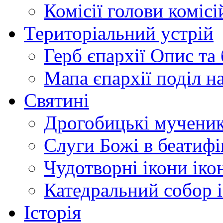
Комісії
голови комісі
Територіальний устрій
Герб єпархії
Опис та 
Мапа єпархії
поділ н
Святині
Дрогобицькі мучени
Слуги Божі
в беатиф
Чудотворні ікони
іко
Катедральний собор
Історія