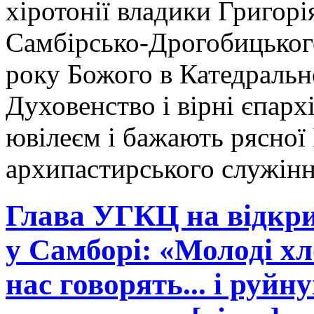
хіротонії владики Григорі
Самбірсько-Дрогобицького
року Божого в Катедральн
Духовенство і вірні єпарх
ювілеєм і бажають рясної 
архипастирського служін
Глава УГКЦ на відкри
у Самборі: «Молоді хл
нас говорять... і руй