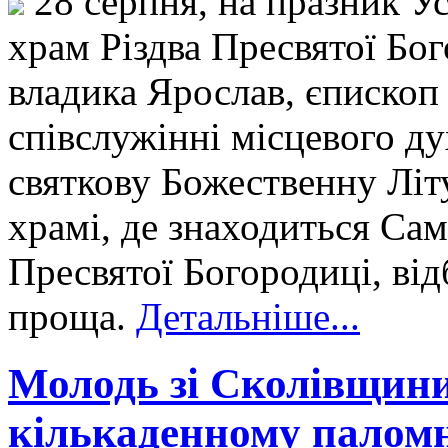
28 серпня, на празник У
храм Різдва Пресвятої Бог
владика Ярослав, єписко
співслужінні місцевого д
святкову Божественну Літ
храмі, де знаходиться Сам
Пресвятої Богородиці, від
проща.
Детальніше...
Молодь зі Сколівщини
кількаденному паломн