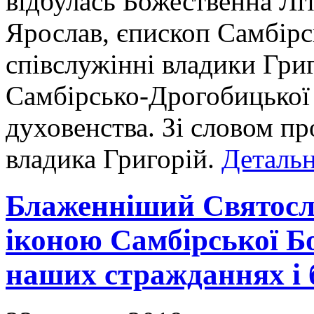
відбулась Божественна Літ
Ярослав, єпископ Самбір
співслужінні владики Гри
Самбірсько-Дрогобицької є
духовенства. Зі словом пр
владика Григорій.
Детальн
Блаженніший Святосл
іконою Самбірської Бо
наших стражданнях і 