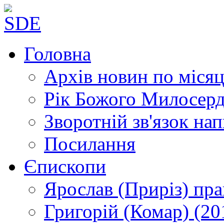
Головна
Архів новин
по місяц
Рік Божого Милосер
Зворотній зв'язок
нап
Посилання
Єпископи
Ярослав (Приріз)
пра
Григорій (Комар)
(20