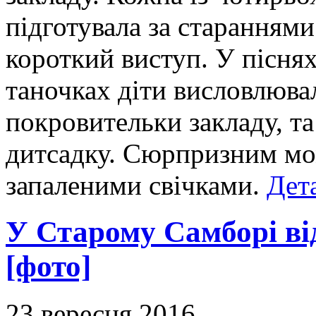
підготувала за стараннями
короткий виступ. У піснях,
таночках діти висловлюва
покровительки закладу, та
дитсадку. Сюрпризним мом
запаленими свічками.
Дета
У Старому Cамборі ві
[фото]
23 вересня 2016