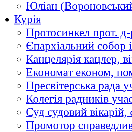
Юліан (Вороновськи
Курія
Протосинкел
прот. д
Єпархіальний собор
Канцелярія
кацлер, в
Економат
економ, по
Пресвітерська рада
у
Колегія радників
учас
Суд
судовий вікарій, с
Промотор справедлив