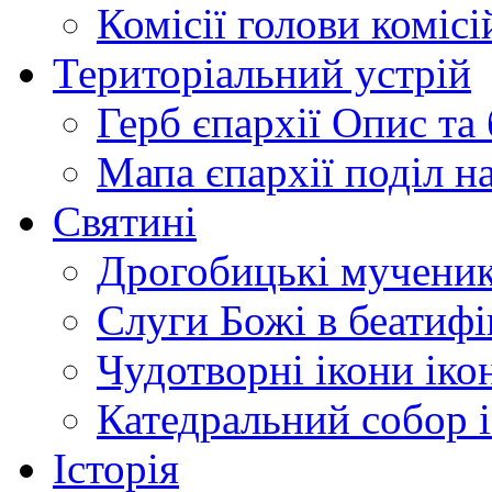
Комісії
голови комісі
Територіальний устрій
Герб єпархії
Опис та 
Мапа єпархії
поділ н
Святині
Дрогобицькі мучени
Слуги Божі
в беатиф
Чудотворні ікони
іко
Катедральний собор
Історія