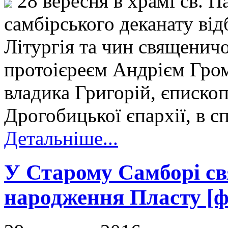
28 вересня в храмі св. П
самбірського деканату ві
Літургія та чин священич
протоієреєм Андрієм Гро
владика Григорій, єписко
Дрогобицької єпархії, в с
Детальніше...
У Старому Самборі с
народження Пласту [ф