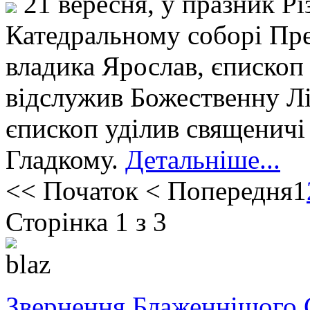
21 вересня, у празник Рі
Катедральному соборі Пре
владика Ярослав, єпископ
відслужив Божественну Лі
єпископ уділив священичі
Гладкому.
Детальніше...
<<
Початок
<
Попередня
1
Сторінка 1 з 3
Звернення Блаженнішого 