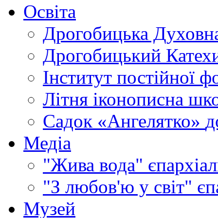
Освіта
Дрогобицька Духовна
Дрогобицький Катехи
Інститут постійної ф
Літня іконописна шк
Садок «Ангелятко»
д
Медіа
"Жива вода"
єпархіал
"З любов'ю у світ"
єп
Музей