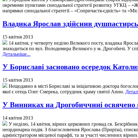
окремими пунктами синодальної стратегії розвитку УГКЦ – «Жи
напрямки синодальної стратегії – «Сопричастя-єдність» та «Мі
Владика Ярослав здійснив душпастирськ
15 квітня 2013
14 квітня, у четверту неділю Великого посту, владика Яросл
знаходиться по вул. Володимира Великого у м. Дрогобичі. У сп
Детальніше...
У Бориславі засновано осередок Катол
15 квітня 2013
Нещодавно в місті Бориславі за ініціативою доктора богосл
якої є отець Олег Смерека, сотрудник храму святої Анни.
Детал
У Винниках на Дрогобиччині освячено 
14 квітня 2013
У неділю, 14 квітня, вірних церковних громад св. Безсрібник
неординарна подія. З благословення Ярослава (Приріза), єписк
адміністратором місцевої парафії, та за участі численних вір