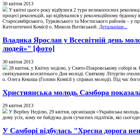
30 квітня 2013
У квітні цього року відбулися 2 тури великопосних реколекц
процесі реколекцій, що відбувалися у реколекційному будинку в 
Старосамбірського, Турківського та Мостиського районів – у при
Катехитичної Комісії о. Микола Витівський.
Детальніше...
Владика Ярослав у Всесвітній день молоді
людей»" [фото]
30 квітня 2013
28 квітня, у Квітну неділю, у Свято-Покровському соборі м
святкування всесвітнього Дня молоді. Святкову Літургію очоли
о. Олега Кекоша (Голови Комісії у справах молоді). Під час б
Християнська молодь Самбора показала
29 квітня 2013
У Вербну Неділю, 29 квітня, організація «Українська молодь
дому усіх, кому не байдужа доля сучасних підлітків, які сього
У Самборі відбулась "Хресна дорога н