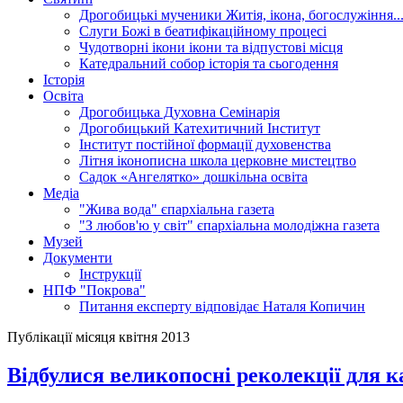
Дрогобицькі мученики
Житія, ікона, богослужіння..
Слуги Божі
в беатифікаційному процесі
Чудотворні ікони
ікони та відпустові місця
Катедральний собор
історія та сьогодення
Історія
Освіта
Дрогобицька Духовна Семінарія
Дрогобицький Катехитичний Інститут
Інститут постійної формації духовенства
Літня іконописна школа
церковне мистецтво
Садок «Ангелятко»
дошкільна освіта
Медіа
"Жива вода"
єпархіальна газета
"З любов'ю у світ"
єпархіальна молодіжна газета
Музей
Документи
Інструкції
НПФ "Покрова"
Питання експерту
відповідає Наталя Копичин
Публікації місяця квітня 2013
Відбулися великопосні реколекції для ка