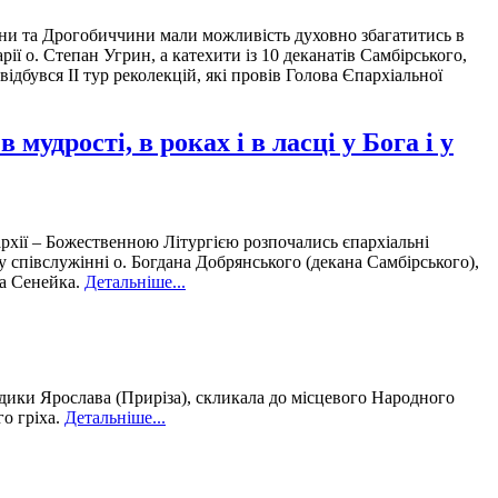
вщини та Дрогобиччини мали можливість духовно збагатитись в
ії о. Степан Угрин, а катехити із 10 деканатів Самбірського,
ідбувся ІІ тур реколекцій, які провів Голова Єпархіальної
мудрості, в роках і в ласці у Бога і у
рхії – Божественною Літургією розпочались єпархіальні
 співслужінні о. Богдана Добрянського (декана Самбірського),
ра Сенейка.
Детальніше...
адики Ярослава (Приріза), скликала до місцевого Народного
го гріха.
Детальніше...