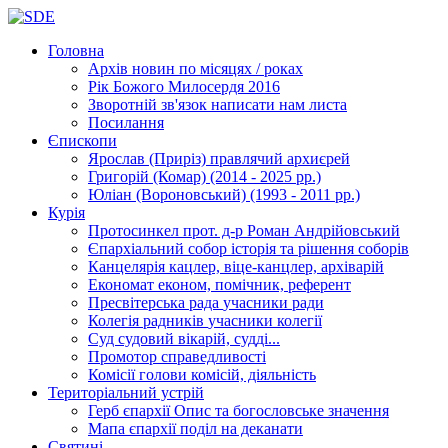
Головна
Архів новин
по місяцях / роках
Рік Божого Милосердя
2016
Зворотній зв'язок
написати нам листа
Посилання
Єпископи
Ярослав (Приріз)
правлячий архиєрей
Григорій (Комар)
(2014 - 2025 рр.)
Юліан (Вороновський)
(1993 - 2011 рр.)
Курія
Протосинкел
прот. д-р Роман Андрійовський
Єпархіальний собор
історія та рішення соборів
Канцелярія
кацлер, віце-канцлер, архіварій
Економат
економ, помічник, референт
Пресвітерська рада
учасники ради
Колегія радників
учасники колегії
Суд
судовий вікарій, судді...
Промотор справедливості
Комісії
голови комісій, діяльність
Територіальний устрій
Герб єпархії
Опис та богословське значення
Мапа єпархії
поділ на деканати
Святині