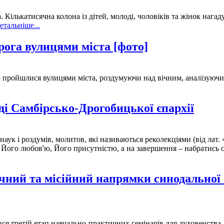
 Кількатисячна колона із дітей, молоді, чоловіків та жінок нага
етальніше...
рога вулицями міста [фото]
 пройшлися вулицями міста, роздумуючи над вічним, аналізуючи
оді Самбірсько-Дрогобицької єпархії
ук і роздумів, молитов, які називаються реколекціями (від лат. «
ь Його любов'ю, Його присутністю, а на завершення – набратись
ічний та місійний напрямки синодальної 
ся третій етап навчально-практичних семінарів для духовенства.