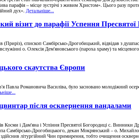
ва парафія – місце зустрічі з живим Христом». Цього разу прот
сійний дух».
Детальніше...
ий візит до парафії Успення Пресвятої 
ав (Приріз), єпископ Самбірсько-Дрогобицький, відвідав з душп
івслужінні о. Олексія Дем'яновського (пароха храму) та місцево
ицького скаутства Європи
ов'я Павла Романовича Василіва, було засновано молодіжний ос
ьніше...
цвинтар після осквернення вандалами
ів Косми і Дам'яна і Успіння Пресвятої Богородиці с. Винники Д
опа Самбірсько-Дрогобицького, декан Мокрянський – о. Михайло 
них здійснив літургійний Чин примирення, тобто очищення осквер