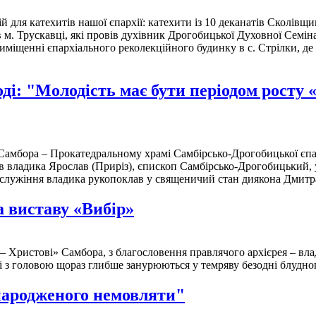
ій для катехитів нашої єпархії: катехити із 10 деканатів Сколі
м. Трускавці, які провів духівник Дрогобицької Духовної Семінар
міщенні єпархіального реколекційного будинку в с. Стрілки, де в
: "Молодість має бути періодом росту «в 
. Самбора – Прокатедральному храмі Самбірсько-Дрогобицької єпа
в владика Ярослав (Приріз), єпископ Самбірсько-Дрогобицький, у
огослужіння владика рукопоклав у священичий стан диякона Дмит
 виставу «Вибір»
 – Христові» Самбора, з благословення правлячого архієрея – вл
дні з головою щораз глибше занурюються у темряву безодні блудно
енародженого немовляти"