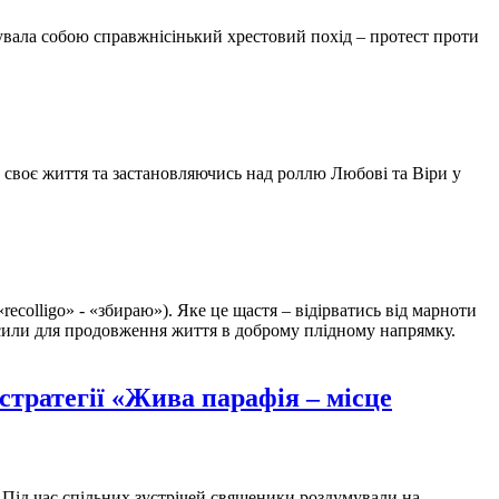
дувала собою справжнісінький хрестовий похід – протест проти
 своє життя та застановляючись над роллю Любові та Віри у
recolligo» - «збираю»). Яке це щастя – відірватись від марноти
 сили для продовження життя в доброму плідному напрямку.
стратегії «Жива парафія – місце
 Під час спільних зустрічей священики роздумували на