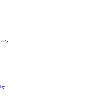
 року
їну