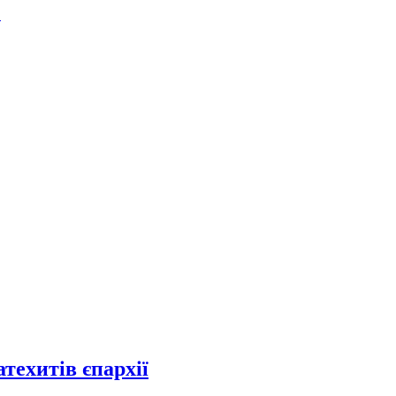
.
техитів єпархії