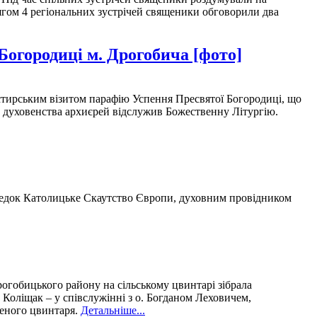
ягом 4 регіональних зустрічей священики обговорили два
Богородиці м. Дрогобича [фото]
астирським візитом парафію Успення Пресвятої Богородиці, що
го духовенства архиєрей відслужив Божественну Літургію.
ередок Католицьке Скаутство Європи, духовним провідником
рогобицького району на сільському цвинтарі зібрала
Коліщак – у співслужінні з о. Богданом Леховичем,
неного цвинтаря.
Детальніше...