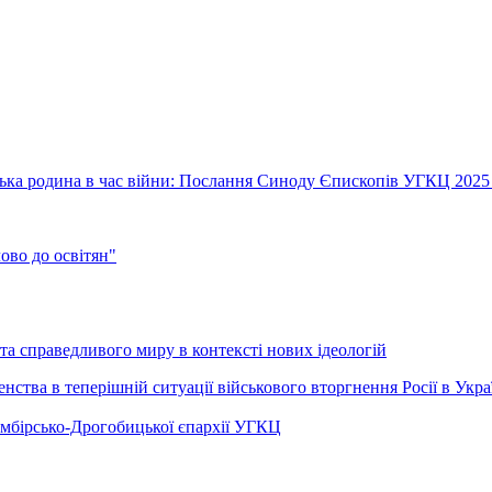
їнська родина в час війни: Послання Синоду Єпископів УГКЦ 2025
во до освітян"
а справедливого миру в контексті нових ідеологій
ства в теперішній ситуації військового вторгнення Росії в Укра
Самбірсько-Дрогобицької єпархії УГКЦ