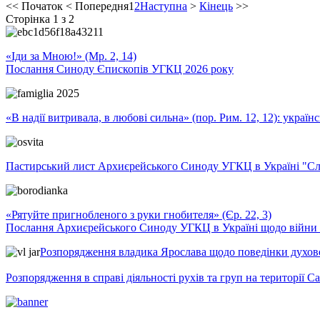
<<
Початок
<
Попередня
1
2
Наступна
>
Кінець
>>
Сторінка 1 з 2
«Іди за Мною!» (Мр. 2, 14)
Послання Синоду Єпископів УГКЦ 2026 року
«В надії витривала, в любові сильна» (пор. Рим. 12, 12): укра
Пастирський лист Архиєрейського Синоду УГКЦ в Україні "Сло
«Рятуйте пригнобленого з руки гнобителя» (Єр. 22, 3)
Послання Архиєрейського Синоду УГКЦ в Україні щодо війни т
Розпорядження владика Ярослава щодо поведінки духовен
Розпорядження в справі діяльності рухів та груп на території 