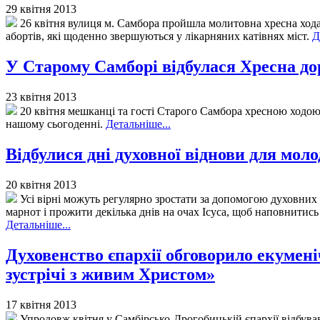
29 квітня 2013
26 квітня вулиця м. Самбора пройшла молитовна хресна хода.
абортів, які щоденно звершуються у лікарняних катівнях міст.
Д
У Старому Самборі відбулася Хресна до
23 квітня 2013
20 квітня мешканці та гості Старого Самбора хресною ходою
нашому сьогоденні.
Детальніше...
Відбулися дні духовної віднови для мол
20 квітня 2013
Усі вірні можуть регулярно зростати за допомогою духовних на
марнот і прожити декілька днів на очах Ісуса, щоб наповнитис
Детальніше...
Духовенство єпархії обговорило екумен
зустрічі з живим Христом»
17 квітня 2013
Упродовж квітня у Самбірсько-Дрогобицькій єпархії відбував