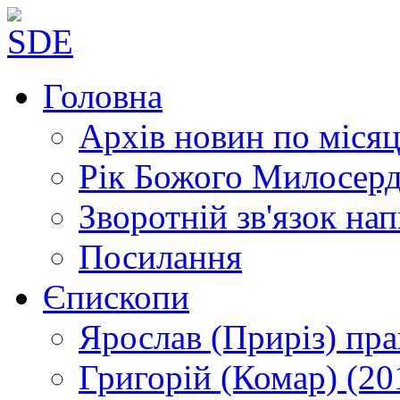
Головна
Архів новин
по місяц
Рік Божого Милосер
Зворотній зв'язок
нап
Посилання
Єпископи
Ярослав (Приріз)
пра
Григорій (Комар)
(20