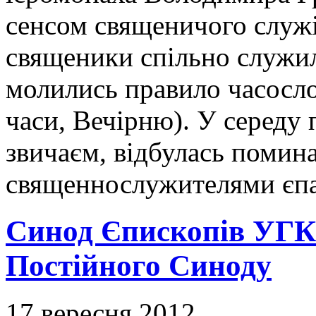
сенсом священичого служі
священики спільно служи
молились правило часослов
часи, Вечірню). У середу п
звичаєм, відбулась помин
священнослужителями єпа
Синод Єпископів УГК
Постійного Синоду
17 вересня 2012