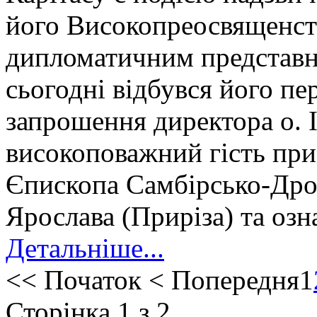
його Високопреосвященс
дипломатичним представни
сьогодні відбувся його пе
запрошення директора о. 
високоповажний гість при
Єпископа Самбірсько-Дро
Ярослава (Приріза) та озн
Детальніше...
<<
Початок
<
Попередня
1
Сторінка 1 з 2