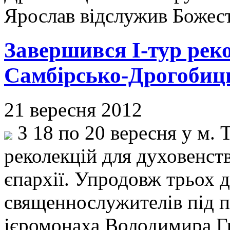
Ярослав відслужив Божес
Завершився І-тур рек
Самбірсько-Дрогобиць
21 вересня 2012
З 18 по 20 вересня у м. 
реколекцій для духовенст
єпархії. Упродовж трьох д
священнослужителів під 
ієромонаха Володимира Г