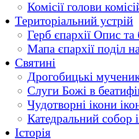
Комісії
голови комісі
Територіальний устрій
Герб єпархії
Опис та 
Мапа єпархії
поділ н
Святині
Дрогобицькі мучени
Слуги Божі
в беатиф
Чудотворні ікони
іко
Катедральний собор
Історія