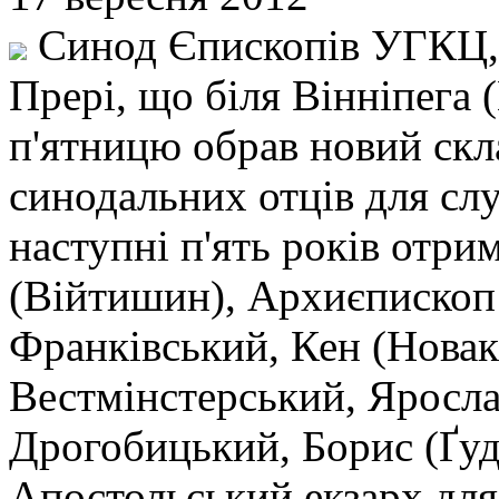
Синод Єпископів УГКЦ, 
Прері, що біля Вінніпега (
п'ятницю обрав новий скл
синодальних отців для сл
наступні п'ять років отри
(Війтишин), Архиєпископ
Франківський, Кен (Новак
Вестмінстерський, Яросла
Дрогобицький, Борис (Ґуд
Апостольський екзарх для 