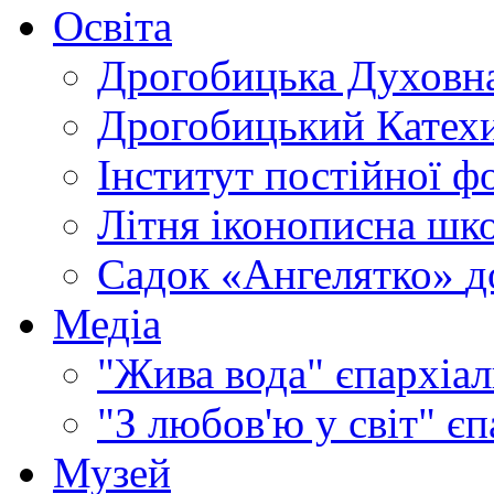
Освіта
Дрогобицька Духовна
Дрогобицький Катехи
Інститут постійної ф
Літня іконописна шк
Садок «Ангелятко»
д
Медіа
"Жива вода"
єпархіал
"З любов'ю у світ"
єп
Музей