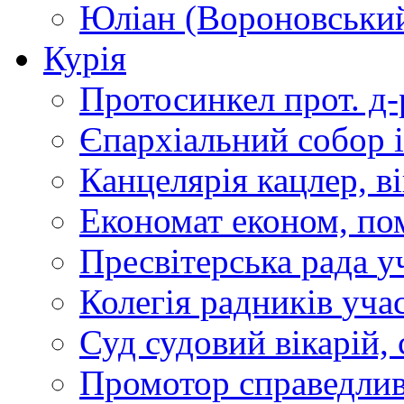
Юліан (Вороновськи
Курія
Протосинкел
прот. д
Єпархіальний собор
Канцелярія
кацлер, в
Економат
економ, по
Пресвітерська рада
у
Колегія радників
учас
Суд
судовий вікарій, с
Промотор справедлив