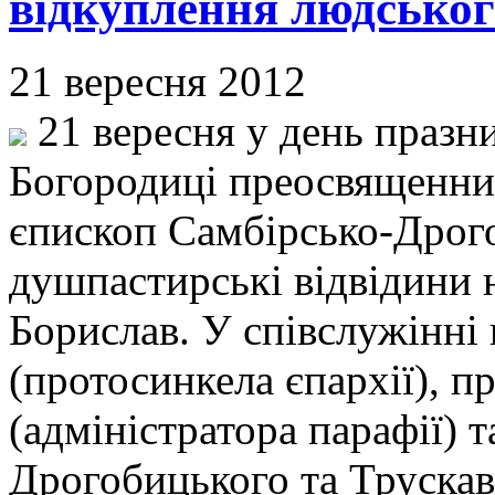
відкуплення людськог
21 вересня 2012
21 вересня у день празни
Богородиці преосвященний
єпископ Самбірсько-Дрог
душпастирські відвідини н
Борислав. У співслужінні 
(протосинкела єпархії), п
(адміністратора парафії) 
Дрогобицького та Трускав