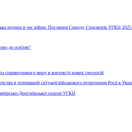
їнська родина в час війни: Послання Синоду Єпископів УГКЦ 2025
во до освітян"
а справедливого миру в контексті нових ідеологій
ства в теперішній ситуації військового вторгнення Росії в Укра
Самбірсько-Дрогобицької єпархії УГКЦ