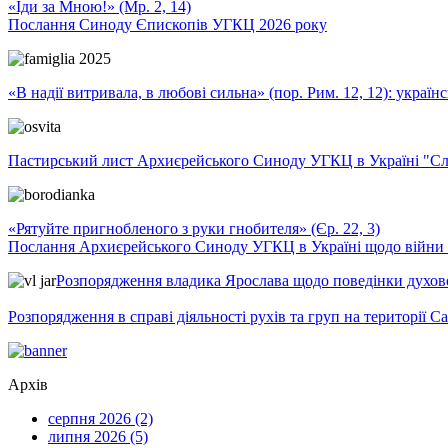
«Іди за Мною!» (Мр. 2, 14)
Послання Синоду Єпископів УГКЦ 2026 року
«В надії витривала, в любові сильна» (пор. Рим. 12, 12): укра
Пастирський лист Архиєрейського Синоду УГКЦ в Україні "Сло
«Рятуйте пригнобленого з руки гнобителя» (Єр. 22, 3)
Послання Архиєрейського Синоду УГКЦ в Україні щодо війни т
Розпорядження владика Ярослава щодо поведінки духовен
Розпорядження в справі діяльності рухів та груп на території 
Архів
серпня 2026 (2)
липня 2026 (5)