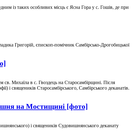
ним із таких особливих місць є Ясна Гора у с. Гошів, де при
 владика Григорій, єпископ-помічник Самбірсько-Дрогобицької
о]
 св. Михаїла в с. Гвоздець на Старосамбірщині. Після
ії) і священиків Старосамбірського, Самбірського деканатів.
Вишня на Мостищині [фото]
вишнянського) і священиків Судовишнянського деканату