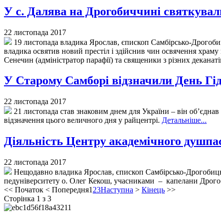
У с. Далява на Дрогобиччині святкували
22 листопада 2017
19 листопада владика Ярослав, єпископ Самбірсько-Дрогобиць
владика освятив новий престіл і здійснив чин освячення храму 
Сенечин (адміністратор парафії) та священики з різних деканат
У Старому Самборі відзначили День Гід
22 листопада 2017
21 листопада став знаковим днем для України – він об’єднав 
відзначення цього величного дня у райцентрі.
Детальніше...
Діяльність Центру академічного душпа
22 листопада 2017
Нещодавно владика Ярослав, єпископ Самбірсько-Дрогобицьк
педуніверситету о. Олег Кекош, учасниками – капелани Дрогоби
<<
Початок
<
Попередня
1
2
3
Наступна
>
Кінець
>>
Сторінка 1 з 3