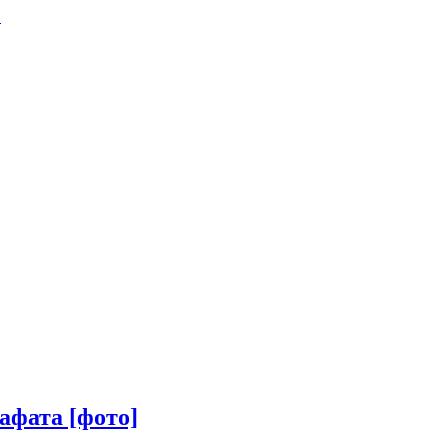
.
афата [фото]