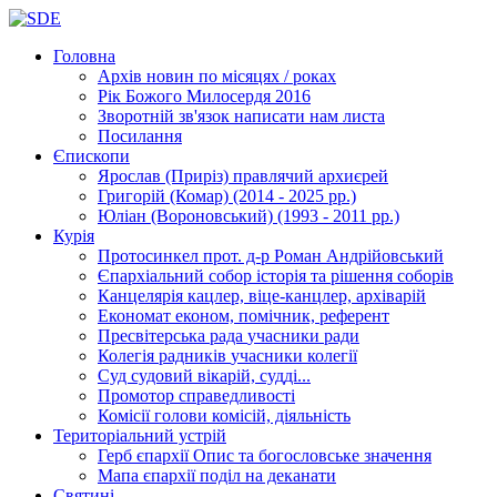
Головна
Архів новин
по місяцях / роках
Рік Божого Милосердя
2016
Зворотній зв'язок
написати нам листа
Посилання
Єпископи
Ярослав (Приріз)
правлячий архиєрей
Григорій (Комар)
(2014 - 2025 рр.)
Юліан (Вороновський)
(1993 - 2011 рр.)
Курія
Протосинкел
прот. д-р Роман Андрійовський
Єпархіальний собор
історія та рішення соборів
Канцелярія
кацлер, віце-канцлер, архіварій
Економат
економ, помічник, референт
Пресвітерська рада
учасники ради
Колегія радників
учасники колегії
Суд
судовий вікарій, судді...
Промотор справедливості
Комісії
голови комісій, діяльність
Територіальний устрій
Герб єпархії
Опис та богословське значення
Мапа єпархії
поділ на деканати
Святині