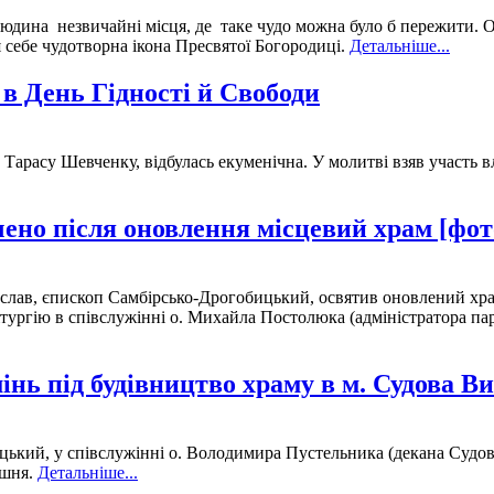
юдина незвичайні місця, де таке чудо можна було б пережити. Од
 себе чудотворна ікона Пресвятої Богородиці.
Детальніше...
 в День Гідності й Свободи
ка Тарасу Шевченку, відбулась екуменічна. У молитві взяв участь
чено після оновлення місцевий храм [фот
ослав, єпископ Самбірсько-Дрогобицький, освятив оновлений храм
ргію в співслужінні о. Михайла Постолюка (адміністратора парф
нь під будівництво храму в м. Судова 
цький, у співслужінні о. Володимира Пустельника (декана Судо
ишня.
Детальніше...