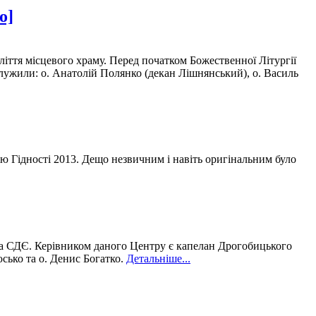
о]
іття місцевого храму. Перед початком Божественної Літургії
вслужили: о. Анатолій Полянко (декан Лішнянський), о. Василь
ію Гідності 2013. Дещо незвичним і навіть оригінальним було
а СДЄ. Керівником даного Центру є капелан Дрогобицького
сько та о. Денис Богатко.
Детальніше...