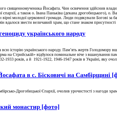
того священномученика Йосафата. Чин освячення здійснив влади
єпархії, а також о. Івана Паньківа (декана дрогобицького), о. В
и вірні молодої церковної громади. Люди подякували Богові за б
мін вдалося звести величавий храм, що стане знаком присутності
 геноциду українського народу
 всю історію українського народу. Пам’ять жертв Голодомору вш
рма на Стрийській» відбулося поминальне віче з вшанування пам`
2-1933 років, а й 1921-1922, 1946-1947 років в Україні, яку очо
Йосафата в с. Бісковичі на Самбірщині [
ірсько-Дрогобицької Єпархії, очолив урочистості з нагоди храмо
ький монастир [фото]