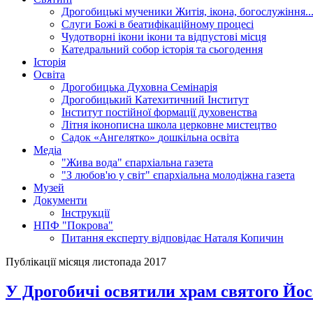
Дрогобицькі мученики
Житія, ікона, богослужіння..
Слуги Божі
в беатифікаційному процесі
Чудотворні ікони
ікони та відпустові місця
Катедральний собор
історія та сьогодення
Історія
Освіта
Дрогобицька Духовна Семінарія
Дрогобицький Катехитичний Інститут
Інститут постійної формації духовенства
Літня іконописна школа
церковне мистецтво
Садок «Ангелятко»
дошкільна освіта
Медіа
"Жива вода"
єпархіальна газета
"З любов'ю у світ"
єпархіальна молодіжна газета
Музей
Документи
Інструкції
НПФ "Покрова"
Питання експерту
відповідає Наталя Копичин
Публікації місяця листопада 2017
У Дрогобичі освятили храм святого Йос