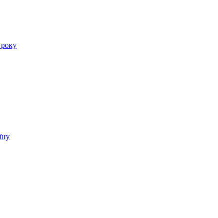
 року
їну