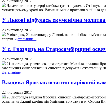
27 листопада 2017
Часами виникає у серці глибока туга за чудом… От і шукає л
монастирському храмі оо. Василіян місце прослави знайшла для
У Львові відбулась екуменічна молитва
23 листопада 2017
У вівторок, 21 листопада, у Львові, на площі біля пам’ятни
єпархії.
Детальніше...
У с. Гвоздець на Старосамбірщині освя
23 листопада 2017
21 листопада, у свято св. архистратига Михаїла, владика Яр
завершення чину освячення єпископ відслужив Божественну Літу
Детальніше...
Владика Ярослав освятив наріжний камі
22 листопада 2017
20 листопада владика Ярослав, єпископ Самбірсько-Дрогоби
освятив наріжний камінь під будівництво храму в м. Судова В