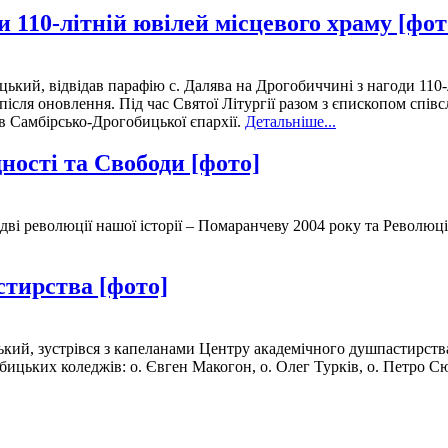
 110-літній ювілей місцевого храму [фот
кий, відвідав парафію с. Далява на Дрогобиччині з нагоди 110-л
після оновлення. Під час Святої Літургії разом з єпископом спі
ів Самбірсько-Дрогобицької єпархії.
Детальніше...
ності та Свободи [фото]
дві революції нашої історії – Помаранчеву 2004 року та Революц
стирства [фото]
ий, зустрівся з капеланами Центру академічного душпастирств
цьких коледжів: о. Євген Макогон, о. Олег Турків, о. Петро Сю