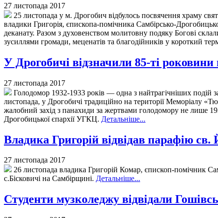
27 листопада 2017
25 листопада у м. Дрогобич відбулось посвячення храму свя
владики Григорія, єпископа-помічника Самбірсько-Дрогобицької 
деканату. Разом з духовенством молитовну подяку Богові склал
зусиллями громади, меценатів та благодійників у короткий тер
У Дрогобичі відзначили 85-ті роковини
27 листопада 2017
Голодомор 1932-1933 років — одна з найтрагічніших подій за
листопада, у Дрогобичі традиційно на території Меморіалу «Тю
жалобний захід з панахиди за жертвами голодомору не лише 193
Дрогобицької єпархії УГКЦ.
Детальніше...
Владика Григорій відвідав парафію св. 
27 листопада 2017
26 листопада владика Григорій Комар, єпископ-помічник Самб
с.Бісковичі на Самбірщині.
Детальніше...
Студенти музколеджу відвідали Гошівс