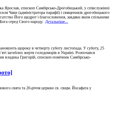
ка Ярослав, єпископ Самбірсько-Дрогобицький, у співслужінні
асиля Чави (адміністратора парафії) і священиків дрогобицького
агатство Його щедрот і благословення, завдяки яким спільними
 Бога серед Свого народу.
Детальніше...
ановують щороку в четверту суботу листопада. У суботу, 25
яті загиблих жертв голодоморів в Україні. Розпочався
лив владика Григорій, єпископ-помічник Самбірсько-
фото]
вого свята та 20-річчя церкви св. свщм. Йосафата у