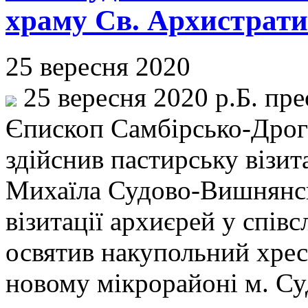
храму Св. Архистрати
25 вересня 2020
25 вересня 2020 р.Б. пр
Єпископ Самбірсько-Дрог
здійснив пастирську візит
Михаїла Судово-Вишнянсь
візитації архиєрей у спів
освятив накупольний хрес
новому мікрорайоні м. С