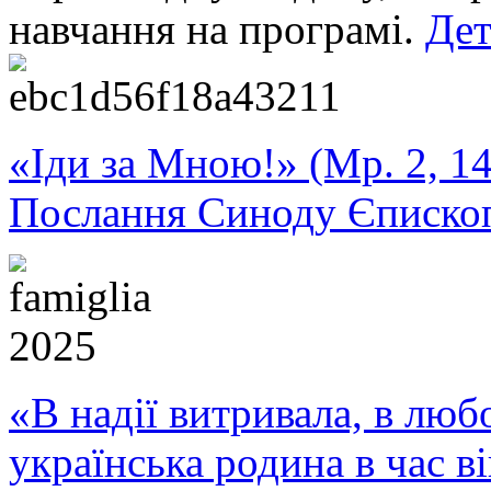
навчання на програмі.
Дет
«Іди за Мною!» (Мр. 2, 14
Послання Синоду Єписко
«В надії витривала, в любо
українська родина в час 