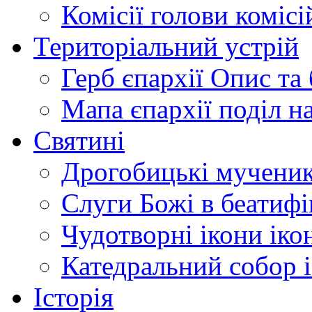
Комісії
голови комісі
Територіальний устрій
Герб єпархії
Опис та 
Мапа єпархії
поділ н
Святині
Дрогобицькі мучени
Слуги Божі
в беатиф
Чудотворні ікони
іко
Катедральний собор
Історія