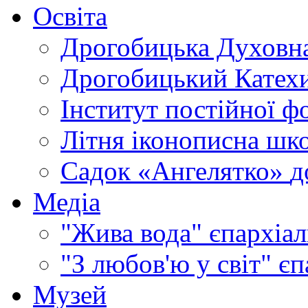
Освіта
Дрогобицька Духовна
Дрогобицький Катехи
Інститут постійної ф
Літня іконописна шк
Садок «Ангелятко»
д
Медіа
"Жива вода"
єпархіал
"З любов'ю у світ"
єп
Музей