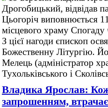
Дрогобицький, відвідав п
Цьогоріч виповнюється 11
місцевого храму Спогаду 
З цієї нагоди єпископ осв
Божественну Літургію. Йо
Мелець (адміністратор хр
Тухольківського і Сколівс
Владика Ярослав: Кож
запрошенням, втрачає