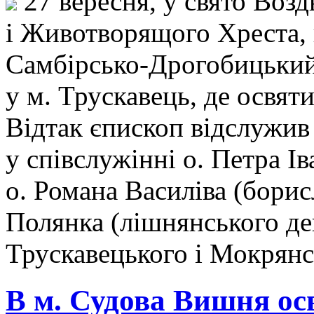
27 вересня, у свято Воз
і Животворящого Хреста, 
Самбірсько-Дрогобицький,
у м. Трускавець, де освя
Відтак єпископ відслужив
у співслужінні о. Петра Ів
о. Романа Василіва (борис
Полянка (лішнянського де
Трускавецького і Мокрянс
В м. Судова Вишня ос