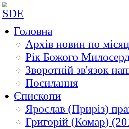
Головна
Архів новин
по місяц
Рік Божого Милосер
Зворотній зв'язок
нап
Посилання
Єпископи
Ярослав (Приріз)
пра
Григорій (Комар)
(20