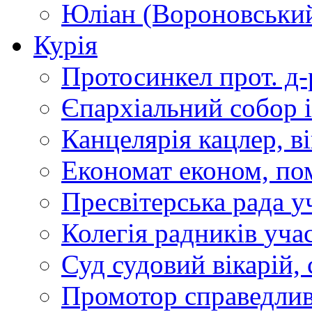
Юліан (Вороновськи
Курія
Протосинкел
прот. д
Єпархіальний собор
Канцелярія
кацлер, в
Економат
економ, по
Пресвітерська рада
у
Колегія радників
учас
Суд
судовий вікарій, с
Промотор справедлив