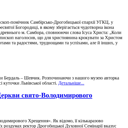
пископ-помічник Самбірсько-Дрогобицької єпархії УГКЦ, у
святої Богородиці, в якому зберігається чудотворна ікона
ми древнього м. Самбора, сповнюючи слова Ісуса Христа: „Коли
)». Єпископ наголосив, що для християнина крокувати за Христом
ботами та радостями, труднощами та успіхами, але й інших, у
ини Бердаль – Шевчик. Розпочинаючи з нашого музею авторка
сі куточки Львівської області.
Детальніше...
Церкви свято-Володимирового
одимирового Хрещення». Як відомо, її кількаразово
 роздумах ректор Дрогобицької Духовної Семінарії вказує