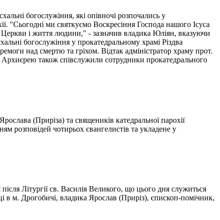
альні богослужіння, які опівночі розпочались у
хії. "Сьогодні ми святкуємо Воскресіння Господа нашого Ісуса
дь Церкви і життя людини," - зазначив владика Юліян, вказуючи
хальні богослужіння у прокатедральному храмі Різдва
ремоги над смертю та гріхом. Відтак адміністратор храму прот.
ії. Архиєрею також співслужили сотрудники прокатедрального
рослава (Приріза) та священиків катедральної парохії
ням розповідей чотирьох євангелистів та укладене у
після Літургії св. Василія Великого, що цього дня служиться
 в м. Дрогобичі, владика Ярослав (Приріз), єпископ-помічник,