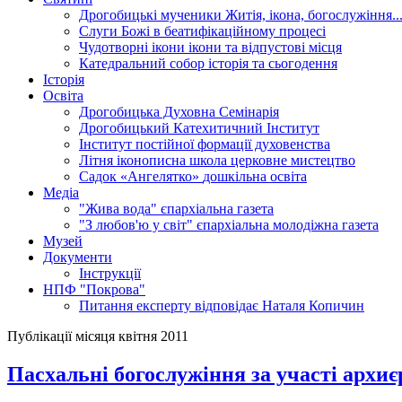
Дрогобицькі мученики
Житія, ікона, богослужіння..
Слуги Божі
в беатифікаційному процесі
Чудотворні ікони
ікони та відпустові місця
Катедральний собор
історія та сьогодення
Історія
Освіта
Дрогобицька Духовна Семінарія
Дрогобицький Катехитичний Інститут
Інститут постійної формації духовенства
Літня іконописна школа
церковне мистецтво
Садок «Ангелятко»
дошкільна освіта
Медіа
"Жива вода"
єпархіальна газета
"З любов'ю у світ"
єпархіальна молодіжна газета
Музей
Документи
Інструкції
НПФ "Покрова"
Питання експерту
відповідає Наталя Копичин
Публікації місяця квітня 2011
Пасхальні богослужіння за участі архиє