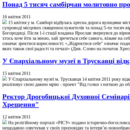
Понад 5 тисяч самбірчан молитовно п
16 квітня 2011
15 квітня у м. Самборі відбулась хресна дорога вулицями мі
супроводі місцевих священнослужителів та понад 5-ти тисяч вір
Богородиці. Після 1-ї стації владика Ярослав звернувся до вір
хтось хоче йти за мною, хай зречеться себе самого, візьме на с
означає зректися корисливості: «„Відректися себе" означає поди
яких також свої радості та печалі» (Див. Слово на початок Хрес
У Єпархіальному музеї в Трускавці від
15 квітня 2011
У Єпархіальному музеї м. Трускавця 14 квітня 2011 року ві
реалізовує свою давню мрію - проект "Від голки з ниткою до об'
Ректор Дрогобицької Духовної Семінар
Хрещення"
12 квітня 2011
На релігійному порталі «РІСУ» подано історично-богословсь
нещодавно озвучував у своїх проповідях та інтерв’ю новообра