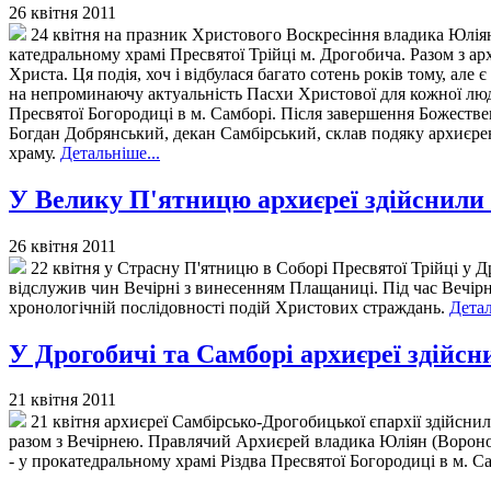
26 квітня 2011
24 квітня на празник Христового Воскресіння владика Юліян
катедральному храмі Пресвятої Трійці м. Дрогобича. Разом з а
Христа. Ця подія, хоч і відбулася багато сотень років тому, ал
на непроминаючу актуальність Пасхи Христової для кожної люд
Пресвятої Богородиці в м. Самборі. Після завершення Божествен
Богдан Добрянський, декан Самбірський, склав подяку архиєрею
храму.
Детальніше...
У Велику П'ятницю архиєреї здійснил
26 квітня 2011
22 квітня у Страсну П'ятницю в Соборі Пресвятої Трійці у Д
відслужив чин Вечірні з винесенням Плащаниці. Під час Вечірн
хронологічній послідовності подій Христових страждань.
Детал
У Дрогобичі та Самборі архиєреї здійсн
21 квітня 2011
21 квітня архиєреї Самбірсько-Дрогобицької єпархії здійснил
разом з Вечірнею. Правлячий Архиєрей владика Юліян (Вороновс
- у прокатедральному храмі Різдва Пресвятої Богородиці в м. С