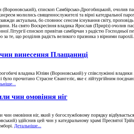
 (Вороновський), єпископ Самбірсько-Дрогобицький, очолив пасх
рхиєреєм молились священнослужителі та вірні катедральної паро
е є завжди актуальна, бо сповнює сенсом існування світу, пропові
ини. На свято Воскресіння владика Ярослав (Приріз) очолив пас
ної Літургії єпископ привітав самбірчан з радістю Господньої пе
 за те, що розділив радість великого празника з вірними парох
и чин винесення Плащаниці
рогобичі владика Юліян (Вороновський) у співслужінні владики Я
і було прочитано Страсне Євангеліє, яке є лійтургійним поєднан
ьніше...
или чин омовіння ніг
и чин омовіння ніг, який у богослужбовому порядку відбувається 
ький) здійснив цей чин у катедральному храмі Пресвятої Трійці
амборі.
Детальніше...