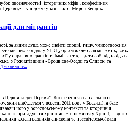
лубок двозначностей, історичних міфів і конфесійних
ї Церкви,» – у підсумку зазначає о. Мирон Бендик.
ції для мігрантів
вері, за якими душа може знайти спокій, тишу, умиротворення.
ьно-місійного відділу УГКЦ, організовано для мігрантів, їхніх
ії у справах мігрантів та іммігрантів, – дати собі відповідь на
вська, з Рожнятівщини - Брошнева-Осади та Сливок, та
.
Детальніше...
 в Церкві та для Церкви". Конференція єпархіального
 який відбудеться у вересні 2011 року у Бразилії та буде
иваючи його у богословському контексті та історичній
иканню: пригадувати християнам про життя у Христі, згідно з
авники колегії радників єпископа та пресвітерської ради,