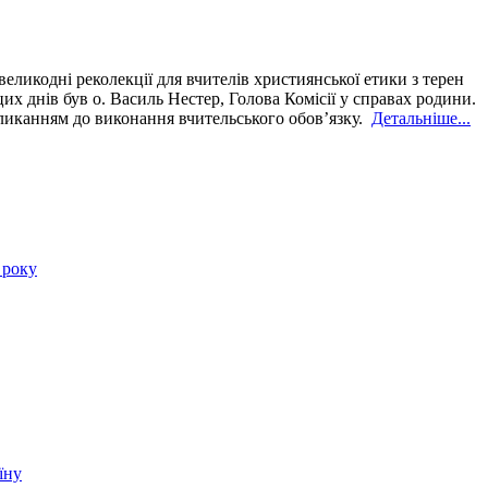
ликодні реколекції для вчителів християнської етики з терен
их днів був о. Василь Нестер, Голова Комісії у справах родини.
кликанням до виконання вчительського обов’язку.
Детальніше...
 року
їну