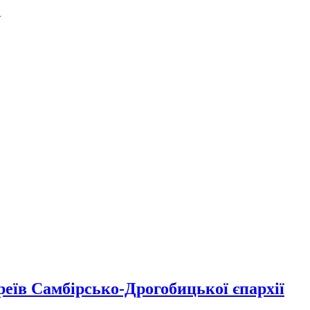
.
реїв Самбірсько-Дрогобицької єпархії