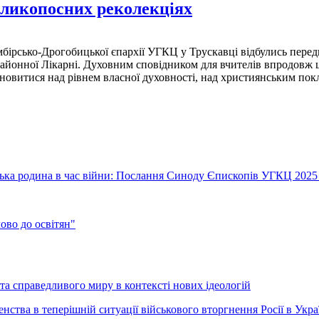
еликопосних реколекціях
ірсько-Дрогобицької єпархії УГКЦ у Трускавці відбулись передве
 Районної Лікарні. Духовним сповідником для вчителів впродовж ц
тановитися над рівнем власної духовності, над християнським по
їнська родина в час війни: Послання Синоду Єпископів УГКЦ 2025
во до освітян"
а справедливого миру в контексті нових ідеологій
ства в теперішній ситуації військового вторгнення Росії в Укра