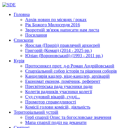
Головна
Архів новин
по місяцях / роках
Рік Божого Милосердя
2016
Зворотній зв'язок
написати нам листа
Посилання
Єпископи
Ярослав (Приріз)
правлячий архиєрей
Григорій (Комар)
(2014 - 2025 рр.)
Юліан (Вороновський)
(1993 - 2011 рр.)
Курія
Протосинкел
прот. д-р Роман Андрійовський
Єпархіальний собор
історія та рішення соборів
Канцелярія
кацлер, віце-канцлер, архіварій
Економат
економ, помічник, референт
Пресвітерська рада
учасники ради
Колегія радників
учасники колегії
Суд
судовий вікарій, судді...
Промотор справедливості
Комісії
голови комісій, діяльність
Територіальний устрій
Герб єпархії
Опис та богословське значення
Мапа єпархії
поділ на деканати
Святині