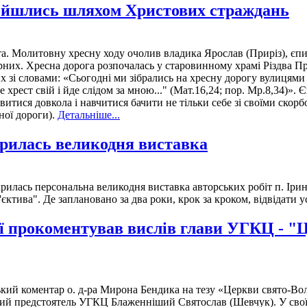
ройшлись шляхом Христових страждань
ста. Молитовну хресну ходу очолив владика Ярослав (Приріз), є
них. Хресна дорога розпочалась у старовинному храмі Різдва Пре
них зі словами: «Сьогодні ми зібрались на хресну дорогу вулиця
ебе хрест свій і йде слідом за мною..." (Мат.16,24; пор. Мр.8,34
витися довкола і навчитися бачити не тільки себе зі своїми скор
ної дороги).
Детальніше...
крилась великодня виставка
дкрилась персональна великодня виставка авторських робіт п. Ір
єктива". Де заплановано за два роки, крок за кроком, відвідати у
ії прокоментував вислів глави УГКЦ - "
кий коментар о. д-ра Мирона Бендика на тезу «Церкви свято-Вол
ний предстоятель УГКЦ Блаженніший Святослав (Шевчук). У своїх