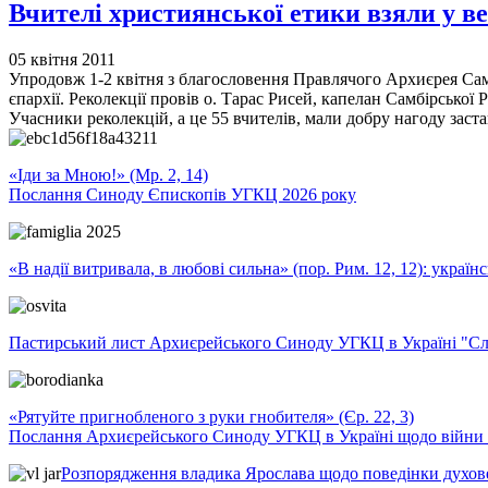
Вчителі християнської етики взяли у в
05 квітня 2011
Упродовж 1-2 квітня з благословення Правлячого Архиєрея Самб
єпархії. Реколекції провів о. Тарас Рисей, капелан Самбірської
Учасники реколекцій, а це 55 вчителів, мали добру нагоду зас
«Іди за Мною!» (Мр. 2, 14)
Послання Синоду Єпископів УГКЦ 2026 року
«В надії витривала, в любові сильна» (пор. Рим. 12, 12): укра
Пастирський лист Архиєрейського Синоду УГКЦ в Україні "Сло
«Рятуйте пригнобленого з руки гнобителя» (Єр. 22, 3)
Послання Архиєрейського Синоду УГКЦ в Україні щодо війни т
Розпорядження владика Ярослава щодо поведінки духовен