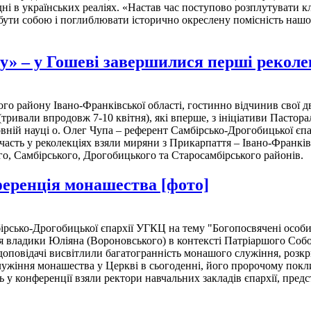
ні в українських реаліях. «Настав час поступово розплутувати к
, бути собою і поглиблювати історично окреслену помісність нашо
ку» – у Гошеві завершилися перші реколек
о району Івано-Франківської області, гостинно відчинив свої д
ривали впродовж 7-10 квітня), які вперше, з ініціативи Пасторал
вній науці о. Олег Чупа – референт Самбірсько-Дрогобицької єпарх
часть у реколекціях взяли миряни з Прикарпаття – Івано-Франкі
ого, Самбірського, Дрогобицького та Старосамбірського районів
ференція монашества [фото]
ірсько-Дрогобицької єпархії УГКЦ на тему "Богопосвячені особи
я владики Юліяна (Вороновського) в контексті Патріаршого Собору,
доповідачі висвітлили багатогранність монашого служіння, розкр
служіння монашества у Церкві в сьогоденні, його пророчому покл
у конференції взяли ректори навчальних закладів єпархії, предст