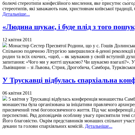
болючі стереотипи конфесійного мислення, яке присутнє сьогод
стереотипів, які заважають нам, християнам київської традиції
Детальніше...
«Людина шукає, і буде плід з того пошу
12 квітня 2011
Монастир Сестер Пресвятої Родини, що у с. Гошів Долинськог
Спільною подячною Літургією завершилися 4-денні реколекції (т
родин та всіх охочих, «щоб, – як зауважив у своїй вступній духо
запитання: «Чого ми у житті шукаємо? Чи шукаємо взагалі?». У
Львівщини – зі Львова, Стрия, Дрогобича, Самбора, Турківськ
У Трускавці відбулась єпархіальна кон
06 квітня 2011
5 квітня у Трускавці відбулась конференція монашества Самб
монашества була організована за ініціативи правлячого архиєре
присвячений темі богопосвяченого життя. Під час конференції 
перспективі. Ряд доповідачів особливу увагу присвятили темі 
Його благовістю. Окрім представників монаших спільнот участь 
декани та голови єпархіяльних комісій.
Детальніше...