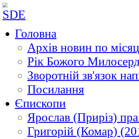
Головна
Архів новин
по місяц
Рік Божого Милосер
Зворотній зв'язок
нап
Посилання
Єпископи
Ярослав (Приріз)
пра
Григорій (Комар)
(20