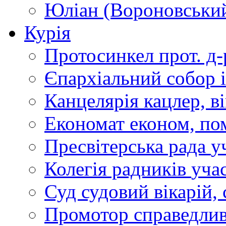
Юліан (Вороновськи
Курія
Протосинкел
прот. д
Єпархіальний собор
Канцелярія
кацлер, в
Економат
економ, по
Пресвітерська рада
у
Колегія радників
учас
Суд
судовий вікарій, с
Промотор справедлив