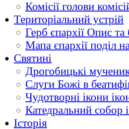
Комісії
голови комісі
Територіальний устрій
Герб єпархії
Опис та 
Мапа єпархії
поділ н
Святині
Дрогобицькі мучени
Слуги Божі
в беатиф
Чудотворні ікони
іко
Катедральний собор
Історія