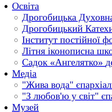
Освіта
Дрогобицька Духовна
Дрогобицький Катехи
Інститут постійної ф
Літня іконописна шк
Садок «Ангелятко»
д
Медіа
"Жива вода"
єпархіал
"З любов'ю у світ"
єп
Музей