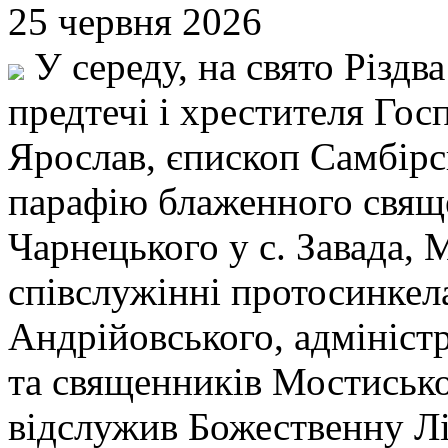
25 червня 2026
У середу, на свято Різдва
предтечі і хрестителя Гос
Ярослав, єпископ Самбірс
парафію блаженного свя
Чарнецького у с. Завада, 
співслужінні протосинкела
Андрійовського, адміністр
та священників Мостисько
відслужив Божественну Л