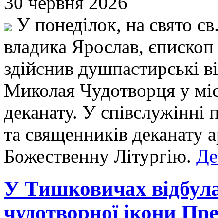
30 червня 2026
У понеділок, на свято св.
владика Ярослав, єпископ
здійснив душпастирські в
Миколая Чудотворця у міс
деканату. У співслужінні п
та священників деканату 
Божественну Літургію.
Де
У Тишковичах відбула
чудотворної ікони Пре