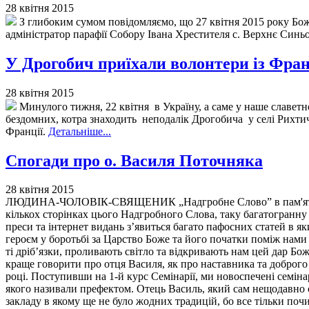
28 квітня 2015
З глибоким сумом повідомляємо, що 27 квітня 2015 року Божо
адміністратор парафії Собору Івана Хрестителя с. Верхнє Син
У Дрогобич приїхали волонтери із Фран
28 квітня 2015
Минулого тижня, 22 квітня в Україну, а саме у наше славетно
бездомних, котра знаходить неподалік Дрогобича у селі Рихти
Франції.
Детальніше...
Спогади про о. Василя Поточняка
28 квітня 2015
ЛЮДИНА-ЧОЛОВІК-СВЯЩЕНИК „Надгробне Слово” в пам'ять Хр
кількох сторінках цього Надгробного Слова, таку багатогранну 
преси та інтернет видань з’явиться багато пафосних статей в я
героєм у боротьбі за Царство Боже та його початки поміж нами т
ті дріб’язки, проливають світло та відкривають нам цей дар Бож
краще говорити про отця Василя, як про наставника та доброго 
році. Поступивши на 1-й курс Семінарії, ми новоспечені семіна
якого називали префектом. Отець Василь, який сам нещодавно с
закладу в якому ще не було жодних традицій, бо все тільки по