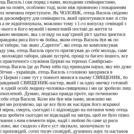
тець Василь і сам поряд з нами, молодими семінаристами,
ам на поміч, особливо тоді, коли між провиною і покаранням
 яких неможна переступати. Як ЧОЛОВІК, отець Василь свідомо
в дискомфорту для семінариста, який орієнтувався вже зі стін
а не відштовхувала, можливо тому з 1-го випуску семінарії з
нього в його мужній і вимогливій поставі до життя та
ькою мишкою, яка з огляду на кар’єрний ріст здатна зректися
правдива риса його як бойка, яким отець Василь був як по
і табори, так звані „Сарепти”, які отець не комплексував
аду ума, отець Василь просто притягував до себе молодь, саме
ожідні табори, цікаві зустрічі, прощі та багато іншого, все
а практичного служіння Церкві на теренах Самбірсько-
тець Василь їде до Риму ніби під приводом науки, яку він дуже
бітчан - українців, отець Василь з головою занурився в
ога у Церкві і саме тут у повноті явився в ньому СВЯЩЕНИК, бо
ой правдивий СВЯЩЕНИК-пастир, який і за одну овечку готовий
и в одній особі людину-чоловіка-священика і ми це зробили лиш
ув охоплений. Думаю, людська правда проте, що починаємо
особи отця Василя. Коли він був між нами, можливо ми
 ми розуміємо, що це все було як наслідок його яскравої
 мірок, смерть, сьогодні і є відповіддю на питання чому отець
ш зробити сьогодні не відкладай на завтра, щоб не було пізно.
вання з ним елементи віри, надії і любові бо саме ці риси
во, яке сходило з його уст лікувало, заохочувало та
і проповідей, сотні тисяч сповідей, духовних наук та настанов