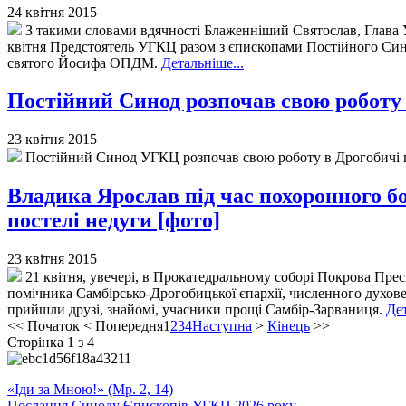
24 квітня 2015
З такими словами вдячності Блаженніший Святослав, Глава У
квітня Предстоятель УГКЦ разом з єпископами Постійного Сино
святого Йосифа ОПДМ.
Детальніше...
Постійний Синод розпочав свою роботу
23 квітня 2015
Постійний Синод УГКЦ розпочав свою роботу в Дрогобичі по
Владика Ярослав під час похоронного бог
постелі недуги [фото]
23 квітня 2015
21 квітня, увечері, в Прокатедральному соборі Покрова Прес
помічника Самбірсько-Дрогобицької єпархії, численного духов
прийшли друзі, знайомі, учасники прощі Самбір-Зарваниця.
Дет
<<
Початок
<
Попередня
1
2
3
4
Наступна
>
Кінець
>>
Сторінка 1 з 4
«Іди за Мною!» (Мр. 2, 14)
Послання Синоду Єпископів УГКЦ 2026 року