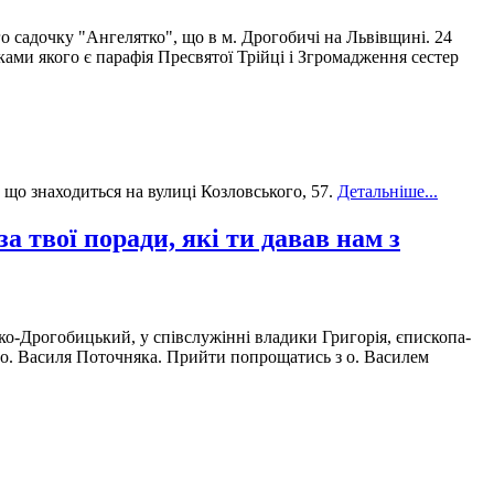
 садочку "Ангелятко", що в м. Дрогобичі на Львівщині. 24
ми якого є парафія Пресвятої Трійці і Згромадження сестер
що знаходиться на вулиці Козловського, 57.
Детальніше...
а твої поради, які ти давав нам з
ко-Дрогобицький, у співслужінні владики Григорія, єпископа-
о о. Василя Поточняка. Прийти попрощатись з о. Василем