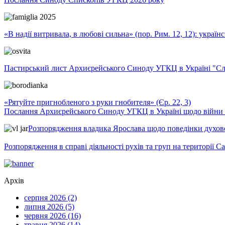
«В надії витривала, в любові сильна» (пор. Рим. 12, 12): укра
Пастирський лист Архиєрейського Синоду УГКЦ в Україні "Сло
«Рятуйте пригнобленого з руки гнобителя» (Єр. 22, 3)
Послання Архиєрейського Синоду УГКЦ в Україні щодо війни т
Розпорядження владика Ярослава щодо поведінки духовен
Розпорядження в справі діяльності рухів та груп на території 
Архів
серпня 2026 (2)
липня 2026 (5)
червня 2026 (16)
травня 2026 (14)