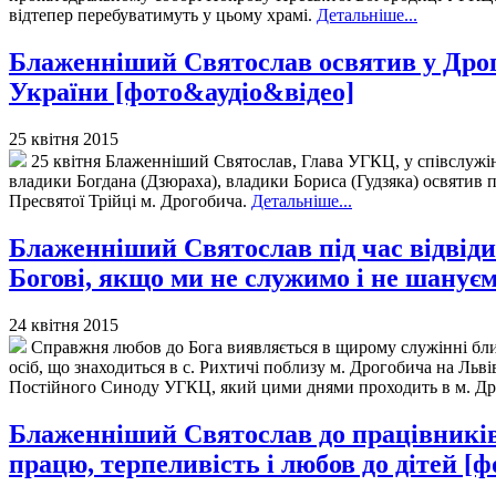
відтепер перебуватимуть у цьому храмі.
Детальніше...
Блаженніший Святослав освятив у Дрог
України [фото&аудіо&відео]
25 квітня 2015
25 квітня Блаженніший Святослав, Глава УГКЦ, у співслужін
владики Богдана (Дзюраха), владики Бориса (Гудзяка) освятив 
Пресвятої Трійці м. Дрогобича.
Детальніше...
Блаженніший Святослав під час відвіди
Богові, якщо ми не служимо і не шануєм
24 квітня 2015
Справжня любов до Бога виявляється в щирому служінні ближ
осіб, що знаходиться в с. Рихтичі поблизу м. Дрогобича на Ль
Постійного Синоду УГКЦ, який цими днями проходить в м. Др
Блаженніший Святослав до працівників
працю, терпеливість і любов до дітей [ф