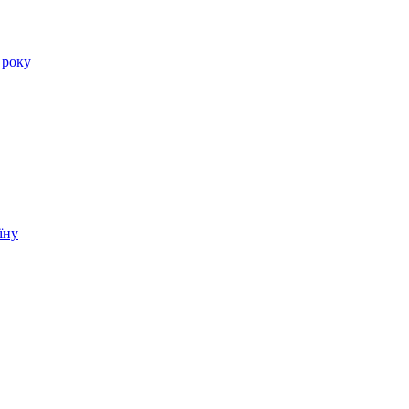
 року
їну