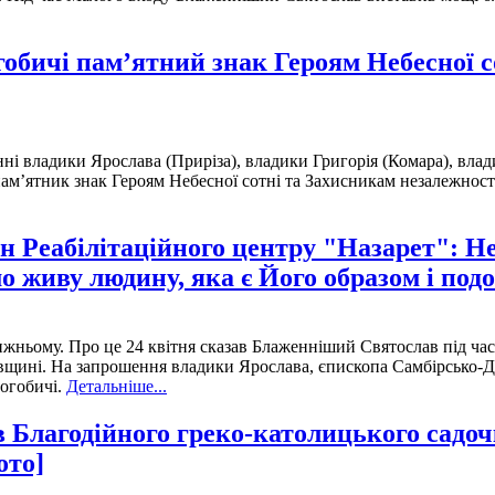
обичі пам’ятний знак Героям Небесної с
ні владики Ярослава (Приріза), владики Григорія (Комара), вла
пам’ятник знак Героям Небесної сотні та Захисникам незалежност
н Реабілітаційного центру "Назарет": Н
о живу людину, яка є Його образом і под
ньому. Про це 24 квітня сказав Блаженніший Святослав під час 
вівщині. На запрошення владики Ярослава, єпископа Самбірсько-
огобичі.
Детальніше...
 Благодійного греко-католицького садо
ото]