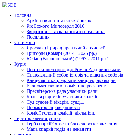
Головна
Архів новин
по місяцях / роках
Рік Божого Милосердя
2016
Зворотній зв'язок
написати нам листа
Посилання
Єпископи
Ярослав (Приріз)
правлячий архиєрей
Григорій (Комар)
(2014 - 2025 рр.)
Юліан (Вороновський)
(1993 - 2011 рр.)
Курія
Протосинкел
прот. д-р Роман Андрійовський
Єпархіальний собор
історія та рішення соборів
Канцелярія
кацлер, віце-канцлер, архіварій
Економат
економ, помічник, референт
Пресвітерська рада
учасники ради
Колегія радників
учасники колегії
Суд
судовий вікарій, судді...
Промотор справедливості
Комісії
голови комісій, діяльність
Територіальний устрій
Герб єпархії
Опис та богословське значення
Мапа єпархії
поділ на деканати
Святині