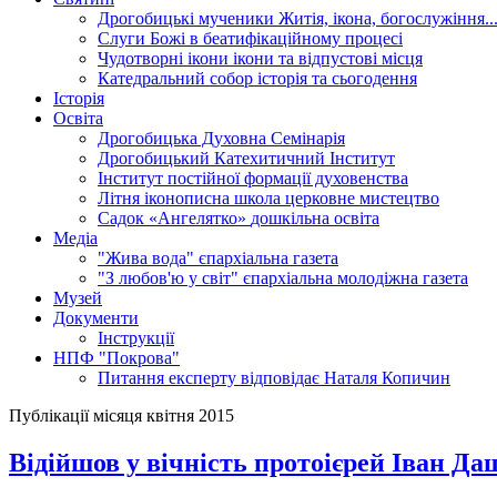
Дрогобицькі мученики
Житія, ікона, богослужіння..
Слуги Божі
в беатифікаційному процесі
Чудотворні ікони
ікони та відпустові місця
Катедральний собор
історія та сьогодення
Історія
Освіта
Дрогобицька Духовна Семінарія
Дрогобицький Катехитичний Інститут
Інститут постійної формації духовенства
Літня іконописна школа
церковне мистецтво
Садок «Ангелятко»
дошкільна освіта
Медіа
"Жива вода"
єпархіальна газета
"З любов'ю у світ"
єпархіальна молодіжна газета
Музей
Документи
Інструкції
НПФ "Покрова"
Питання експерту
відповідає Наталя Копичин
Публікації місяця квітня 2015
Відійшов у вічність протоієрей Іван