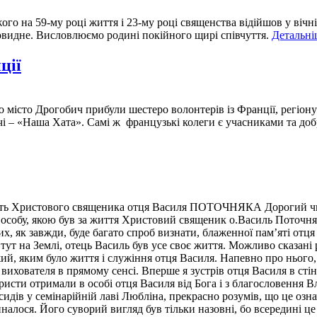
го на 59-му році життя і 23-му році священства відійшов у вічн
ьовидне. Висловлюємо родині покійного щирі співчуття.
Детальніш
ції
 місто Дрогобич прибули шестеро волонтерів із Франції, регіону
чі – «Наша Хата». Самі ж французькі колеги є учасниками та до
истового священика отця Василя ПОТОЧНЯКА Дорогий читачу
особу, якою був за життя Христовий священик о.Василь Поточняк,
ких, як завжди, буде багато спроб визнати, блаженної пам’яті отц
ут на Землі, отець Василь був усе своє життя. Можливо сказані р
ий, яким було життя і служіння отця Василя. Напевно про нього, 
вихователя в прямому сенсі. Вперше я зустрів отця Василя в сті
ристи отримали в особі отця Василя від Бога і з благословення 
идів у семінарійній лаві Любліна, прекрасно розумів, що це озн
чиналося. Його суворий вигляд був тільки назовні, бо всередині