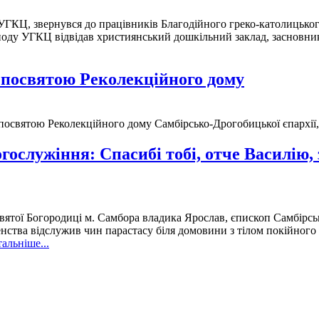
ГКЦ, звернувся до працівників Благодійного греко-католицького
ду УГКЦ відвідав християнський дошкільний заклад, засновника
 посвятою Реколекційного дому
святою Реколекційного дому Самбірсько-Дрогобицької єпархії, 
ослужіння: Спасибі тобі, отче Василію, з
вятої Богородиці м. Самбора владика Ярослав, єпископ Самбірсь
енства відслужив чин парастасу біля домовини з тілом покійног
альніше...