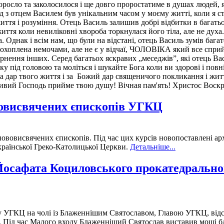
проросло та заколосилося і ще довго проростатиме в душах людей,
д з отцем Василем був унікальним часом у моєму житті, коли я с
иття і розуміння. Отець Василь залишив добрі відбитки в багатьо
життя коли невиліковні хвороба торкнулася його тіла, але не дух
еша. Однак і всім нам, що були на відстані, отець Василь зумів б
 охоплена немочами, але не є у відчаї, ЧОЛОВІКА який все спр
ернення інших. Серед багатьох яскравих „меседжів”, які отець Вас
у під головою та моліться і шукайте Бога коли ви здорові і повн
за дар твого життя і за Божий дар священичого покликання і жит
тивий Господь прийме твою душу! Вічная пам'ять! Христос Вос
вовисвячених єпископів УГКЦ
ововисвячених єпископів. Під час цих курсів новопоставлені ар
раїнської Греко-Католицької Церкви.
Детальніше...
осафата Коциловського прокатедрально
у УГКЦ на чолі із Блаженнішим Святославом, Главою УГКЦ, від
. Під час Малого входу Блаженніший Святослав виставив мощі 