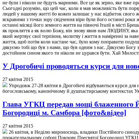
не були і ніколи не будуть марними. Все це як зерно, яке вже 
Сьогодні розумію, що цей час, коли я мав можливість бути поря
людей у нашому житті бо кожен залишає у нас відбиток свого ж
яскравими з точки зору свідчення віри були його останні роки 
останні місяці його земного життя на півночі Італії в місті Бр
як прокляття а як волю Божу, він знову явив нам ЛЮДИНУ, яка
який жертвує свої терпіння, молитву і життя в наміренні за нав
життя, щоб потім коли настане час, було кому поправити подушк
дякуємо тобі що був з нами, що був одним з нас. Дякуємо Богу 
достойним сином якого ти ніколи не цурався бути. Хай Милос
У Дрогобичі проводяться курси для но
27 квітня 2015
Упродовж 27-28 квітня в Дрогобичі відбуваються курси для н
богословському, канонічному й душпастирському контекстах Ук
Глава УГКЦ передав мощі блаженного Й
Богородиці м. Самбора [фото&відео]
27 квітня 2015
26 квітня, в Неділю мироносиць, владики Постійного синод
прокатедральному соборі Покрову Пресвятої Богородиці УГКЦ