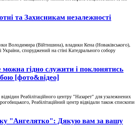
отні та Захисникам незалежності
дики Володимира (Війтишина), владики Кена (Новаківського),
і України, споруджений на стіні Катедрального собору
е можна гідно служити і поклонятись
обою [фото&відео]
відвідин Реабілітаційного центру "Назарет" для узалежнених
Дрогобицького, Реабілітаційний центр відвідали також єпископи
чку "Ангелятко": Дякую вам за вашу