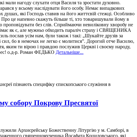
 які мали нагоду слухати отця Василя та зростати духовно.
тарався у всьому наслідувати його особу. Немає випадкових
х душах, які Господь ставив на його життєвій стежці. Особливо
а. Про це напевно скажуть більше ті, хто товаришували йому в
агато проповідувати без слів. Сприймаючи невиліковну хворобу не
иймає як є, але мужньо обходить параліч страху і СВЯЩЕНИКА
иль послав усім нам, були також і такі: „Шукайте друзів за
і сил, бо в немочах не легко є молитися”. Дорогий отче Василю,
тя, яким ти вірою і правдою послужив Церкві і своєму народу,
крес! о.д-р. Роман ФЕДЬКО
Детальніше...
хиєреї пізнають специфіку єпископського служіння в
му собору Покрову Пресвятої
служили Архиєрейську Божественну Літургію у м. Самборі, в
блаженного священномученика Йосафата Коциловського, які