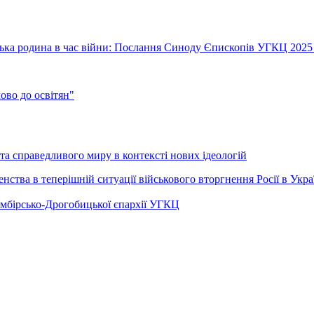
їнська родина в час війни: Послання Синоду Єпископів УГКЦ 2025
во до освітян"
а справедливого миру в контексті нових ідеологій
ства в теперішній ситуації військового вторгнення Росії в Укра
Самбірсько-Дрогобицької єпархії УГКЦ