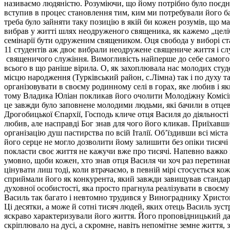
називаємо людяністю. Розуміючи, що йому потрібно було поєднат
вступив в процес становлення тим, ким ми потребували його ба
треба було зайняти таку позицію в якій би кожен розумів, що 
вибрав у житті шлях неодруженого священика, як кажемо „целіба
семінарії бути одруженим священиком. Оця свобода у виборі ст
11 студентів аж двоє вибрали неодружене священиче життя і сл
священичого служіння. Вимогливість найперше до себе самого, а
всього в що раніше вірила. О, як захоплювала нас молодих студе
місцю народження (Турківський район, с.Лімна) так і по духу та
організовувати в своєму родинному селі в горах, яке любив і я
тому Владика Юліан покликав його очолити Молодіжну Комісію в
це завжди було заповнене молодими людьми, які бачили в отце
Дрогобицької Єпархії, Господь кличе отця Василя до діяльност
любив, але насправді Бог знав для чого його кликав. Приїхавши 
організацію душ пастирства по всій Італії. Об’їздивши всі міс
його серце не могло дозволити йому залишити без опіки тисяч
покласти своє життя не кажучи вже про тисячі. Напевно важко 
умовно, щоби кожен, хто знав отця Василя чи хоч раз перетинав
цінувати лиш тоді, коли втрачаємо, в певній мірі стосується к
сприймали його як конкурента, який завжди завищував стандарт
духовної особистості, яка просто прагнула реалізувати в своєму
Василь так багато і невтомно трудився у Винограднику Христово
Ці десятки, а може й сотні тисяч людей, яких отець Василь зустр
яскраво характеризували його життя. Його проповідницький дар 
скріплювало на дусі, а скромне, навіть непомітне земне життя, 