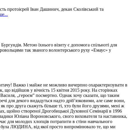
ість протоієрей Іван Дашинич, декан Сколівський та
е...
 Бургундія. Метою їхнього візиту є допомога спільноті для
бровольцями так званого волонтерського руху «Емаус» у
! Важко і майже не можливо вичерпно охарактеризувати в
 що відійшов у вічність 15 квітня 2015 року. На сторінках
я Василя, „героєм” посмертно. Однак хочу сказати, що таким
ечі для декого видадуться надто дріб’язковими, але саме вони,
як про друга скажуть більше ті, хто були його друзями, мені ж
нах, щойно створеної Дрогобицької Духовної Семінарії в 1996
Владики Юліана Вороновського, свого вихователя та наставника,
ачає для молодих хлопців потрапити в стіни навчального
 це була ЛЮДИНА, від якої просто випромінювало те, що ми