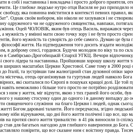
и в собі і наставника і викладача і просто доброго приятеля, о
чити. Це глибоке людське нутро отця Василя не раз приходило н
має свободу, яка повинна вміститися в контексті певних правил,
т”. Однак своїм вибором, він ніколи не хизувався і не створюва
ану одруженого чи не одруженого священства, навпаки, потягала 
ужіння. Оцей ЧОЛОВІК, яким був отець Василь, виражався через 
 мужність у вмінні мати свою точку зору і не бути просто сірен
нтів, його мужність та суворість до себе самого. Думаю це була 
 філософії життя. На підтвердження того досить згадати молодіжн
ким, в доброму сенсі, гордився. Будучи молодим по віку та по скл
 Самбірсько-Дрогобицькій Єпархії УГКЦ. Вечори відпочинку, мол
ві свого лідера та наставника. Пройшовши хорошу школу життя т
і в ширших масштабах Церкви Христової. Саме тому в 2000 році о
до Італії, та зустрівши там жалюгідний стан духовної опіки заро
та та містечка, отець організовував та гуртував людей навколо Б
і вірних, які скиталися по Європі в пошуках кращої долі. Це т
і навіть неможливо і більше того просто не потрібно розділюват
ся з ним у життя, міг відчути, якою з тих граней його особи, б
ожного у нашому стосунку один до одного і в даному випадку до 
и священичого служіння на благо Церкви і людей, однак сьогодні
 житті Богом даровані таланти. Його передчасна, згідно людський
му ніби відчуваючи, що дні його життя полічені і що все, що має
ів на протязі свого життя тривалістю в 41 рік виносили із спілку
став для багатьох нагодою для глибшого навернення до Бога. Сло
заставляло повірити, що все сказане ним є воістину правда. Тисяч