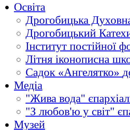
Освіта
Дрогобицька Духовна
Дрогобицький Катехи
Інститут постійної ф
Літня іконописна шк
Садок «Ангелятко»
д
Медіа
"Жива вода"
єпархіал
"З любов'ю у світ"
єп
Музей