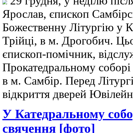
29 грудня, у неділю післ
Ярослав, єпископ Самбір
Божественну Літургію у К
Трійці, в м. Дрогобич. Ць
єпископ-помічник, відслу
Прокатедральному соборі
в м. Самбір. Перед Літур
відкриття дверей Ювілейн
У Катедральному собо
свячення [фото]