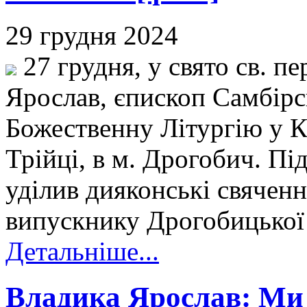
29 грудня 2024
27 грудня, у свято св. п
Ярослав, єпископ Самбір
Божественну Літургію у К
Трійці, в м. Дрогобич. Пі
уділив дияконські свячен
випускнику Дрогобицької 
Детальніше...
Владика Ярослав: Ми