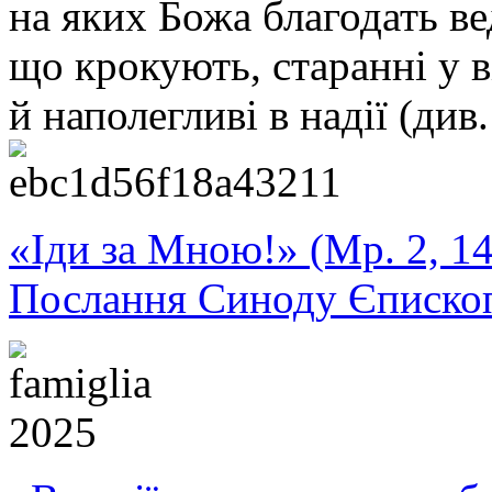
на яких Божа благодать в
що крокують, старанні у в
й наполегливі в надії (див.
«Іди за Мною!» (Мр. 2, 14
Послання Синоду Єписко