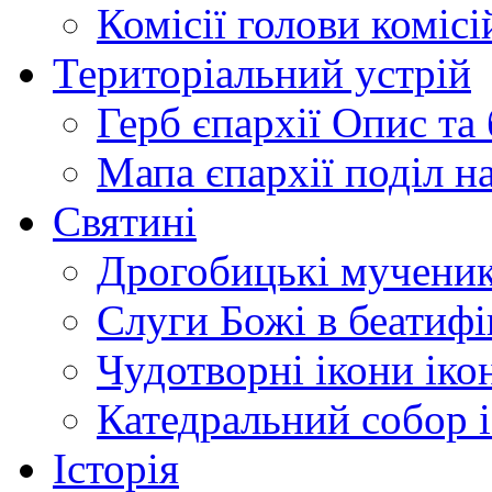
Комісії
голови комісі
Територіальний устрій
Герб єпархії
Опис та 
Мапа єпархії
поділ н
Святині
Дрогобицькі мучени
Слуги Божі
в беатиф
Чудотворні ікони
іко
Катедральний собор
Історія