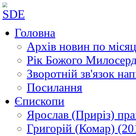
Головна
Архів новин
по місяц
Рік Божого Милосер
Зворотній зв'язок
нап
Посилання
Єпископи
Ярослав (Приріз)
пра
Григорій (Комар)
(20