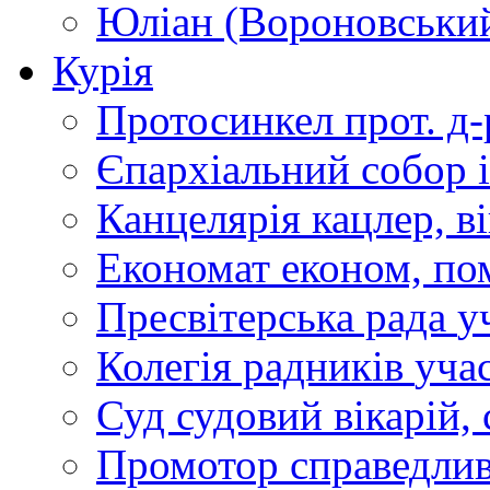
Юліан (Вороновськи
Курія
Протосинкел
прот. д
Єпархіальний собор
Канцелярія
кацлер, в
Економат
економ, по
Пресвітерська рада
у
Колегія радників
учас
Суд
судовий вікарій, с
Промотор справедлив