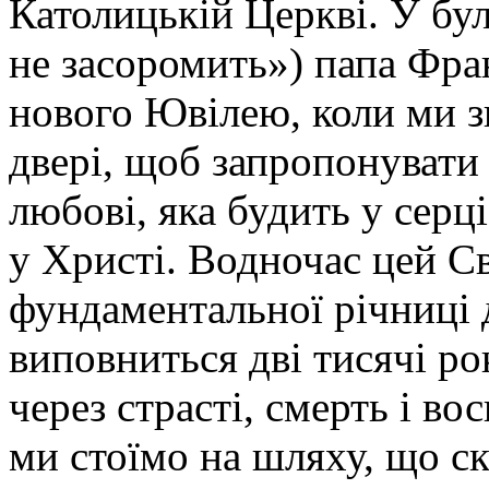
Католицькій Церкві. У бул
не засоромить») папа Фра
нового Ювілею, коли ми з
двері, щоб запропонувати
любові, яка будить у серц
у Христі. Водночас цей С
фундаментальної річниці д
виповниться дві тисячі ро
через страсті, смерть і во
ми стоїмо на шляху, що ск