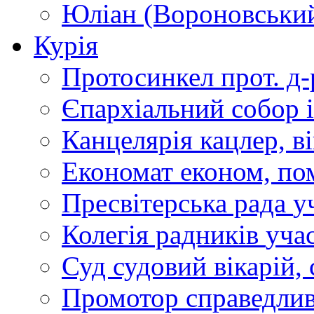
Юліан (Вороновськи
Курія
Протосинкел
прот. д
Єпархіальний собор
Канцелярія
кацлер, в
Економат
економ, по
Пресвітерська рада
у
Колегія радників
учас
Суд
судовий вікарій, с
Промотор справедлив