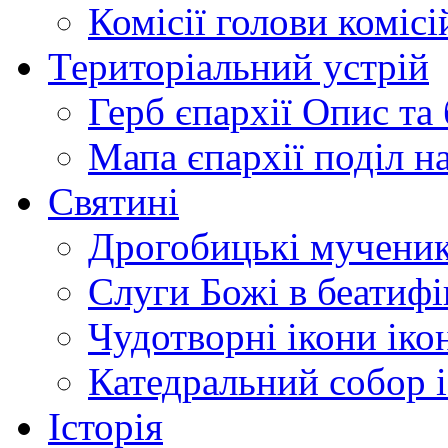
Комісії
голови комісі
Територіальний устрій
Герб єпархії
Опис та 
Мапа єпархії
поділ н
Святині
Дрогобицькі мучени
Слуги Божі
в беатиф
Чудотворні ікони
іко
Катедральний собор
Історія