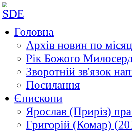
Головна
Архів новин
по місяц
Рік Божого Милосер
Зворотній зв'язок
нап
Посилання
Єпископи
Ярослав (Приріз)
пра
Григорій (Комар)
(20