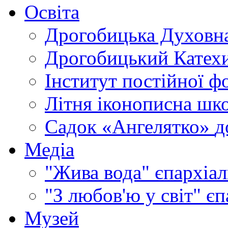
Освіта
Дрогобицька Духовна
Дрогобицький Катехи
Інститут постійної ф
Літня іконописна шк
Садок «Ангелятко»
д
Медіа
"Жива вода"
єпархіал
"З любов'ю у світ"
єп
Музей