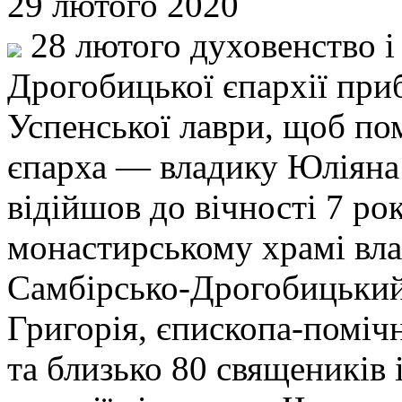
29 лютого 2020
28 лютого духовенство і 
Дрогобицької єпархії приб
Успенської лаври, щоб по
єпарха — владику Юліяна 
відійшов до вічності 7 ро
монастирському храмі вла
Самбірсько-Дрогобицький,
Григорія, єпископа-поміч
та близько 80 священиків