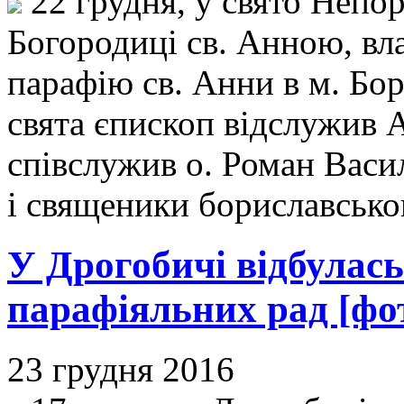
22 грудня, у свято Непор
Богородиці св. Анною, вл
парафію св. Анни в м. Бо
свята єпископ відслужив 
співслужив о. Роман Васи
і священики бориславсько
У Дрогобичі відбулась
парафіяльних рад [фо
23 грудня 2016