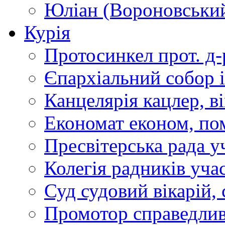
Юліан (Вороновськи
Курія
Протосинкел
прот. д
Єпархіальний собор
Канцелярія
кацлер, в
Економат
економ, по
Пресвітерська рада
у
Колегія радників
учас
Суд
судовий вікарій, с
Промотор справедлив