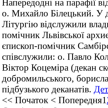
Напередодні на парафії від
о. Михайло Білецький. У 
Літургію відслужили влад
помічник Львівської архиє
єпископ-помічник Самбірс
співслужили: о. Павло Кол
Віктор Коцеміра (декан с
добромильського, борисла
підбузького деканатів.
Дет
<<
Початок
<
Попередня
1