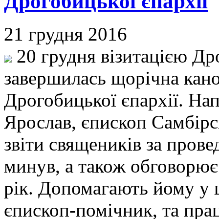
Дрогобицької єпархії
21 грудня 2016
20 грудня візитацією Др
завершилась щорічна кано
Дрогобицької єпархії. На
Ярослав, єпископ Самбір
звіти священиків за пров
минув, а також обговорює
рік. Допомагають йому у 
єпископ-помічник, та прац