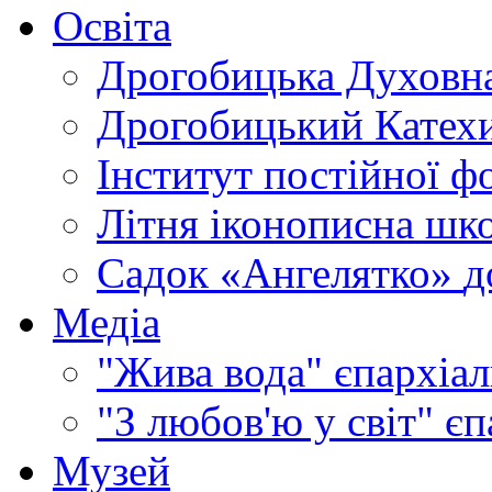
Освіта
Дрогобицька Духовна
Дрогобицький Катехи
Інститут постійної ф
Літня іконописна шк
Садок «Ангелятко»
д
Медіа
"Жива вода"
єпархіал
"З любов'ю у світ"
єп
Музей