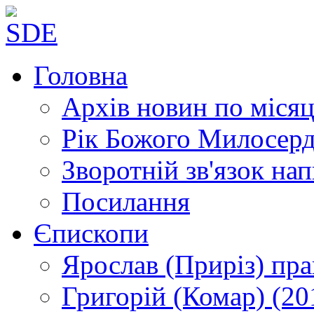
Головна
Архів новин
по місяц
Рік Божого Милосер
Зворотній зв'язок
нап
Посилання
Єпископи
Ярослав (Приріз)
пра
Григорій (Комар)
(20