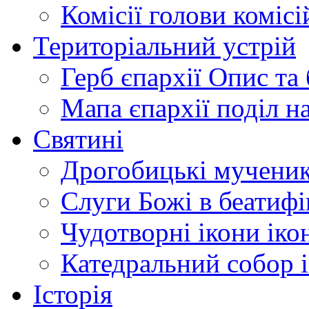
Комісії
голови комісі
Територіальний устрій
Герб єпархії
Опис та 
Мапа єпархії
поділ н
Святині
Дрогобицькі мучени
Слуги Божі
в беатиф
Чудотворні ікони
іко
Катедральний собор
Історія