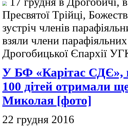
17 грудня в Дрогобичі, 
Пресвятої Трійці, Божест
зустріч членів парафіяльн
взяли члени парафіяльних 
Дрогобицької Єпархії У
У БФ «Карітас СДЄ», 
100 дітей отримали ще
Миколая [фото]
22 грудня 2016