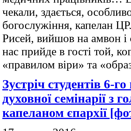
чекали, здається, особли
богослужіння, капелан ЦРЛ
Рисей, вийшов на амвон і 
нас прийде в гості той, к
«правилом віри» та «обра
Зустріч студентів 6-г
духовної семінарії з 
капеланом єпархії [фо