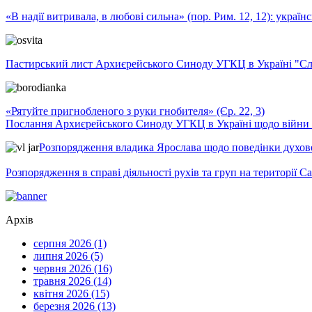
«В надії витривала, в любові сильна» (пор. Рим. 12, 12): укра
Пастирський лист Архиєрейського Синоду УГКЦ в Україні "Сло
«Рятуйте пригнобленого з руки гнобителя» (Єр. 22, 3)
Послання Архиєрейського Синоду УГКЦ в Україні щодо війни т
Розпорядження владика Ярослава щодо поведінки духовен
Розпорядження в справі діяльності рухів та груп на території 
Архів
серпня 2026 (1)
липня 2026 (5)
червня 2026 (16)
травня 2026 (14)
квітня 2026 (15)
березня 2026 (13)