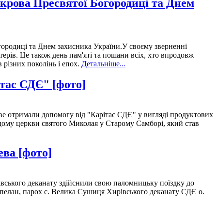
Покрова Пресвятої Богородиці та Днем
Богородиці та Днем захисника України.У своєму зверненні
терів. Це також день пам'яті та пошани всіх, хто впродовж
в різних поколінь і епох.
Детальніше...
тас СДЄ" [фото]
ове отримали допомогу від "Карітас СДЄ" у вигляді продуктових
дому церкви святого Миколая у Старому Самборі, який став
ева [фото]
рівського деканату здійснили свою паломницьку поїздку до
пелан, парох с. Велика Сушиця Хирівського деканату СДЄ о.