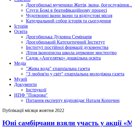
Дрогобицькі мученики
Житія, ікона, богослужіння..
Слуги Божі
в беатифікаційному процесі
Чудотворні ікони
ікони та відпустові місця
Катедральний собор
історія та сьогодення
Історія
Освіта
Дрогобицька Духовна Семінарія
Дрогобицький Катехитичний Інститут
Інститут постійної формації духовенства
Літня іконописна школа
церковне мистецтво
Садок «Ангелятко»
дошкільна освіта
Медіа
"Жива вода"
єпархіальна газета
"З любов'ю у світ"
єпархіальна молодіжна газета
Музей
Документи
Інструкції
НПФ "Покрова"
Питання експерту
відповідає Наталя Копичин
Публікації місяця жовтня 2022
Юні самбірчани взяли участь у акції «