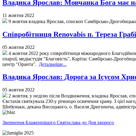
Владика Ярослав: Мовчанка Бога має на
11 жовтня 2022
9 жовтня владика Ярослав, єпископ Самбірсько-Дрогобицький
Співробітниця Renovabis п. Тереза Граб
05 жовтня 2022
4 жовтня 2022 року співробітниця міжнародного Благодійного
єпархії, медіастудія "Благовість", Карітас Самбірсько-Дрогоби
центр "Оранта".
Детальніше...
Владика Ярослав: Дорога за Ісусом Хрис
05 жовтня 2022
2 жовтня, у неділю після Воздвиження, владика Ярослав, єпи
Євстахія святкувала 230-у річницю освячення храму. З цієї на
Шибуньки, декана Висоцького, о. Василя Дригинича, адміністра
Звернення Блаженнішого Святослава до Дня хворого