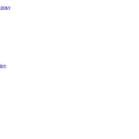
 року
їну