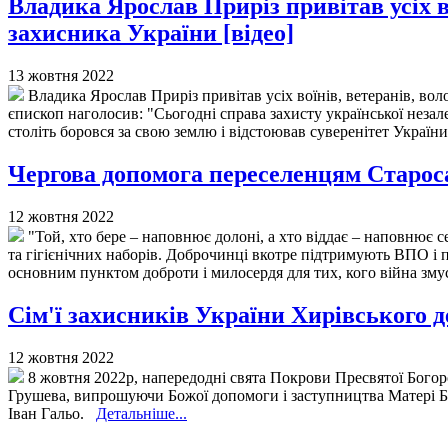
Владика Ярослав Приріз привітав усіх в
захисника України [відео]
13 жовтня 2022
Владика Ярослав Приріз привітав усіх воїнів, ветеранів, вол
єпископ наголосив: "Сьогодні справа захисту української незале
століть боровся за свою землю і відстоював суверенітет України 
Чергова допомога переселенцям Староса
12 жовтня 2022
"Той, хто бере – наповнює долоні, а хто віддає – наповнює 
та гігієнічних наборів. Доброчинці вкотре підтримують ВПО і
основним пунктом доброти і милосердя для тих, кого війна зм
Сім'ї захисників України Хирівського 
12 жовтня 2022
8 жовтня 2022р, напередодні свята Покрови Пресвятої Богоро
Грушева, випрошуючи Божої допомоги і заступництва Матері Бо
Іван Гальо.
Детальніше...