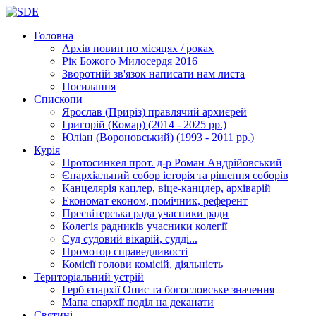
Головна
Архів новин
по місяцях / роках
Рік Божого Милосердя
2016
Зворотній зв'язок
написати нам листа
Посилання
Єпископи
Ярослав (Приріз)
правлячий архиєрей
Григорій (Комар)
(2014 - 2025 рр.)
Юліан (Вороновський)
(1993 - 2011 рр.)
Курія
Протосинкел
прот. д-р Роман Андрійовський
Єпархіальний собор
історія та рішення соборів
Канцелярія
кацлер, віце-канцлер, архіварій
Економат
економ, помічник, референт
Пресвітерська рада
учасники ради
Колегія радників
учасники колегії
Суд
судовий вікарій, судді...
Промотор справедливості
Комісії
голови комісій, діяльність
Територіальний устрій
Герб єпархії
Опис та богословське значення
Мапа єпархії
поділ на деканати
Святині