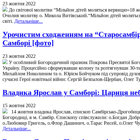
23 жовтня 2022
До світової молитви “Мільйон дітей моляться вервицю»18 ж
Очолив молитву о. Микола Витівський.“Мільйон дітей моляться в
світі.
Детальніше...
Урочистим сходженням на “Старосамбір
Самборі [фото]
23 жовтня 2022
У особливий Богородичний празник Покрова Пресвятої Богоро
Україну. Процесійно сформувавши колону та розтягнувши 30-ти 
Михайлом Николиним та о. Юрієм Бойчуком під супровід духово
сучасні Герої новітньої війни: Сергій Безпалов-Щербан, Олег
Владика Ярослав у Самборі: Цариця неба
15 жовтня 2022
14 жовтня владика Ярослав, єпископ Самбірсько-Дрогобицьк
Богородиці, в м. Самбір. Єпископу співслужили: о.Богдан Добр
о.Любомир Григель, о.Флор Дашинич, о.Тарас Рисей, о.Олег Чу
Детальніше...