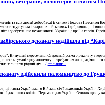
оїнів, ветеранів, волонтерів зі святом 
онтерів та всіх людей доброї волі із святом Покрова Пресвятої 
жності згуртувала і кадрових військових, і добровольців, і волон
після здобуття нею незалежності. Україна це країна героїв. Герої
мбірського деканату надійшла від “Карі
серце". Вимушені переселенці Старосамбірського деканату вчерг
 привозять гуманітарну допомогу потребуючим до парафіяльного 
усила залишити рідний дім.
Детальніше...
деканату здійснили паломництво до Груш
диці і свята Українського Війська, сім‘ї захисників України Хи
жої для наших воїнів і Перемоги для України. Очолив прощу ка