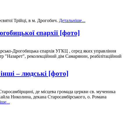
вятої Трійці, в м. Дрогобич.
Детальніше...
огобицької єпархії [фото]
ірсько-Дрогобицька єпархія УГКЦ , серед яких управління
нтр "Назарет", реколекційний дім Самарянин, реабілітаційний
інші – людські [фото]
Старосамбірщині, де місцева громада церкви св. мученика
хайла Николина, декана Старосамбірського, о. Романа
ше...