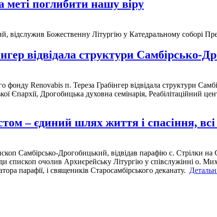
 меті поглибити нашу віру
, відслужив Божественну Літургію у Катедральному соборі Прес
інгер відвідала структури Самбірсько-Др
 фонду Renovabis п. Тереза Грабінгер відвідала структури Самб
цької Єпархії, Дрогобицька духовна семінарія, Реабілітаційний це
том – єдиний шлях життя і спасіння, всі 
скоп Самбірсько-Дрогобицький, відвідав парафію с. Стрілки на 
годи єпископ очолив Архиєрейську Літургію у співслужінні о. Ми
тора парафії, і священиків Старосамбірського деканату.
Детальні