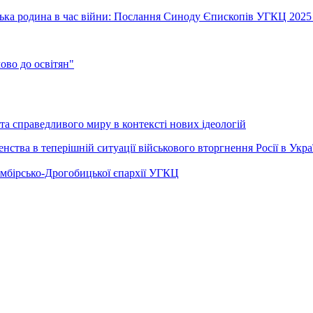
їнська родина в час війни: Послання Синоду Єпископів УГКЦ 2025
во до освітян"
а справедливого миру в контексті нових ідеологій
ства в теперішній ситуації військового вторгнення Росії в Укра
Самбірсько-Дрогобицької єпархії УГКЦ