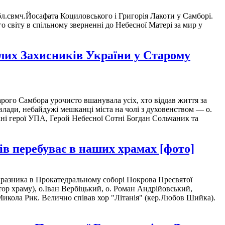
.свмч.Йосафата Коциловського і Григорія Лакоти у Самборі.
 світу в спільному зверненні до Небесної Матері за мир у
лих Захисників України у Старому
рого Самбора урочисто вшанувала усіх, хто віддав життя за
лади, небайдужі мешканці міста на чолі з духовенством — о.
ні герої УПА, Герой Небесної Сотні Богдан Сольчаник та
ів перебуває в наших храмах [фото]
разника в Прокатедральному соборі Покрова Пресвятої
ор храму), о.Іван Вербіцький, о. Роман Андрійовський,
 Микола Рик. Велично співав хор "Літанія" (кер.Любов Шийка).