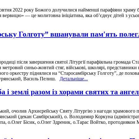
овтня 2022 року Божого долучилися найменші парафіяни храму бл
ервицю» — це молитовна ініціатива, яка об’єднує дітей з усього
ську Голготу” вшанували пам'ять полег
диці після завершення святої Літургії парафіяльна громада Ста
метровий синьо-жовтий стяг, військові, школярі, представники в
го оркестру піднялися на “Старосамбірську Голготу”, де похова
 Турянський, Василь Пелиш.
Детальніше...
 і землі разом із хорами святих та ангел
ий, очолив Архиєрейську Святу Літургію з нагоди храмового п
янський (декан Самбірський), о. Володимир Коркуна (адміністрат
па, о.Олег Бісик, о.Олег Здреник, о.Тарас Войтко, протодиякон