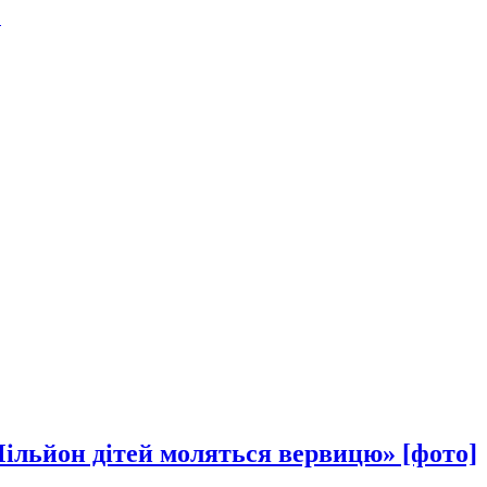
.
Мільйон дітей моляться вервицю» [фото]