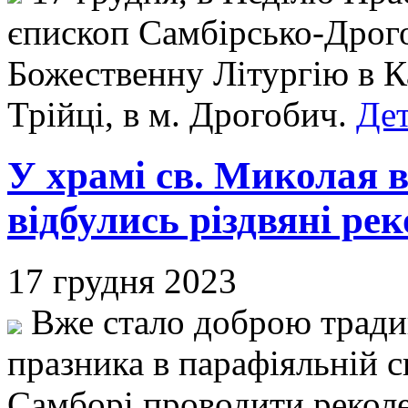
єпископ Самбірсько-Дрог
Божественну Літургію в К
Трійці, в м. Дрогобич.
Дет
У храмі св. Миколая 
відбулись різдвяні рек
17 грудня 2023
Вже стало доброю тради
празника в парафіяльній с
Самборі проводити реколек