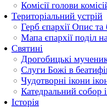
Комісії
голови комісі
Територіальний устрій
Герб єпархії
Опис та 
Мапа єпархії
поділ н
Святині
Дрогобицькі мучени
Слуги Божі
в беатиф
Чудотворні ікони
іко
Катедральний собор
Історія