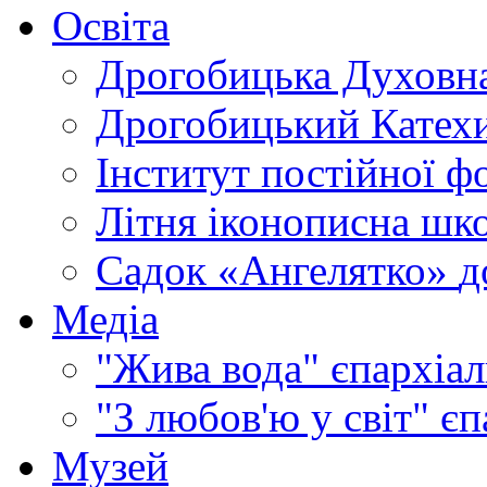
Освіта
Дрогобицька Духовна
Дрогобицький Катехи
Інститут постійної ф
Літня іконописна шк
Садок «Ангелятко»
д
Медіа
"Жива вода"
єпархіал
"З любов'ю у світ"
єп
Музей