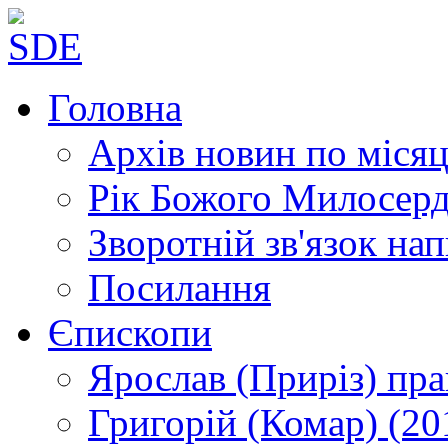
Головна
Архів новин
по місяц
Рік Божого Милосер
Зворотній зв'язок
нап
Посилання
Єпископи
Ярослав (Приріз)
пра
Григорій (Комар)
(20