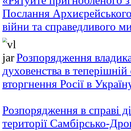
«Рятуйте пригнобленого з 
Послання Архиєрейського
війни та справедливого ми
Розпорядження владика
духовенства в теперішній 
вторгнення Росії в Україн
Розпорядження в справі ді
території Самбірсько-Дро