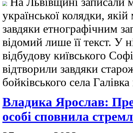
На Львівщині записали 
української колядки, якій
завдяки етнографічним за
відомий лише її текст. У н
відбудову київського Соф
відтворили завдяки стар
бойківського села Галівка
Владика Ярослав: Пре
особі сповнила стремл