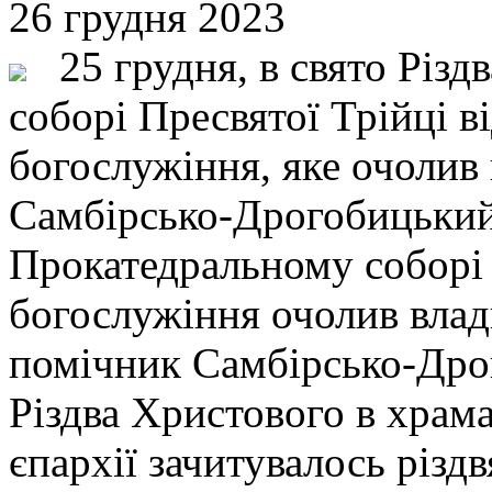
26 грудня 2023
25 грудня, в свято Різд
соборі Пресвятої Трійці в
богослужіння, яке очолив
Самбірсько-Дрогобицький
Прокатедральному соборі 
богослужіння очолив влад
помічник Самбірсько-Дрог
Різдва Христового в храм
єпархії зачитувалось різд