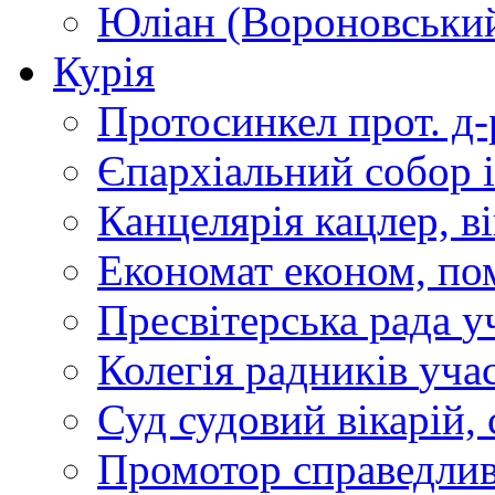
Юліан (Вороновськи
Курія
Протосинкел
прот. д
Єпархіальний собор
Канцелярія
кацлер, в
Економат
економ, по
Пресвітерська рада
у
Колегія радників
учас
Суд
судовий вікарій, с
Промотор справедлив