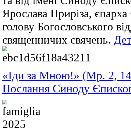
та від імені Синоду Єпис
Ярослава Приріза, єпарха
голову Богословського ві
священничих свячень.
Дет
«Іди за Мною!» (Мр. 2, 14
Послання Синоду Єписко