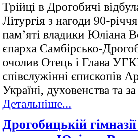
Трійці в Дрогобичі відбу
Літургія з нагоди 90-річч
пам’яті владики Юліана 
єпарха Самбірсько-Дрогоб
очолив Отець і Глава УГ
співслужінні єпископів 
Україні, духовенства та з
Детальніше...
Дрогобицькій гімназії