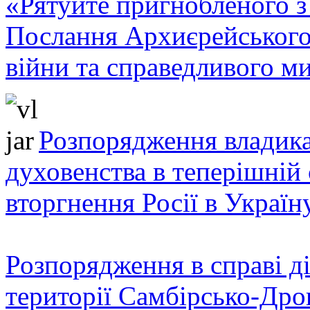
«Рятуйте пригнобленого з 
Послання Архиєрейського
війни та справедливого ми
Розпорядження владика
духовенства в теперішній 
вторгнення Росії в Україн
Розпорядження в справі ді
території Самбірсько-Дро