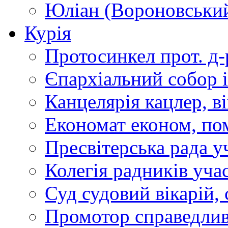
Юліан (Вороновськи
Курія
Протосинкел
прот. д
Єпархіальний собор
Канцелярія
кацлер, в
Економат
економ, по
Пресвітерська рада
у
Колегія радників
учас
Суд
судовий вікарій, с
Промотор справедлив