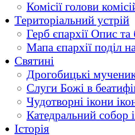
Комісії
голови комісі
Територіальний устрій
Герб єпархії
Опис та 
Мапа єпархії
поділ н
Святині
Дрогобицькі мучени
Слуги Божі
в беатиф
Чудотворні ікони
іко
Катедральний собор
Історія