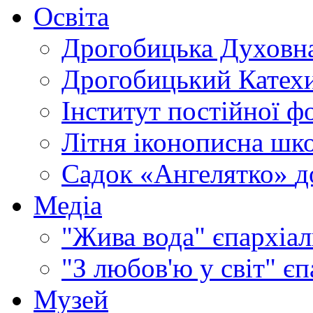
Освіта
Дрогобицька Духовна
Дрогобицький Катехи
Інститут постійної ф
Літня іконописна шк
Садок «Ангелятко»
д
Медіа
"Жива вода"
єпархіал
"З любов'ю у світ"
єп
Музей