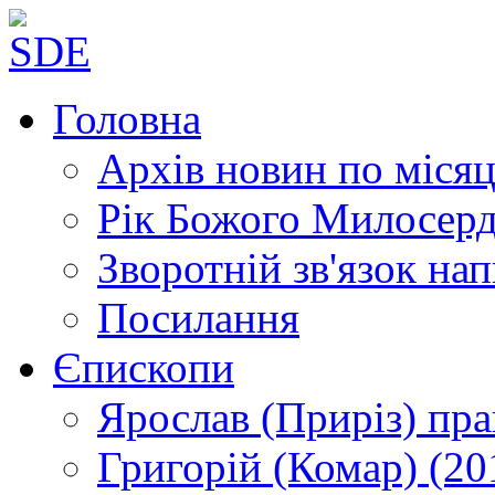
Головна
Архів новин
по місяц
Рік Божого Милосер
Зворотній зв'язок
нап
Посилання
Єпископи
Ярослав (Приріз)
пра
Григорій (Комар)
(20