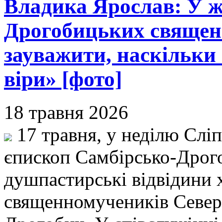
Владика Ярослав: У ж
Дрогобицьких священ
зауважити, наскільки
віри» [фото]
18 травня 2026
17 травня, у неділю Слі
єпископ Самбірсько-Дрог
душпастирські відвідини
священномучеників Севери