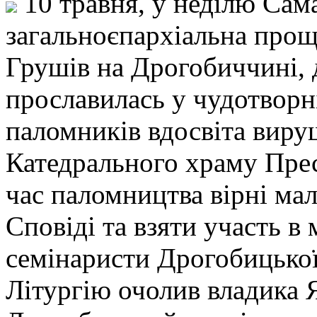
10 травня, у неділю Сам
загальноєпархіальна проща
Грушів на Дрогобиччині, 
прославилась у чудотворні
паломників вдосвіта вир
Катедрального храму Прес
час паломництва вірні ма
Сповіді та взяти участь в
семінаристи Дрогобицької
Літургію очолив владика 