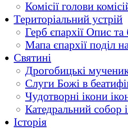
Комісії
голови комісі
Територіальний устрій
Герб єпархії
Опис та 
Мапа єпархії
поділ н
Святині
Дрогобицькі мучени
Слуги Божі
в беатиф
Чудотворні ікони
іко
Катедральний собор
Історія