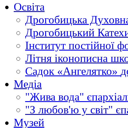
Освіта
Дрогобицька Духовна
Дрогобицький Катехи
Інститут постійної ф
Літня іконописна шк
Садок «Ангелятко»
д
Медіа
"Жива вода"
єпархіал
"З любов'ю у світ"
єп
Музей