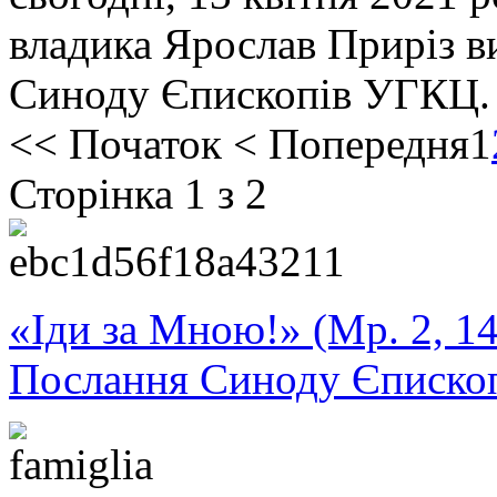
владика Ярослав Приріз ви
Синоду Єпископів УГКЦ
<<
Початок
<
Попередня
1
Сторінка 1 з 2
«Іди за Мною!» (Мр. 2, 14
Послання Синоду Єписко