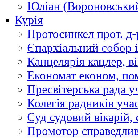
Юліан (Вороновськи
Курія
Протосинкел
прот. д
Єпархіальний собор
Канцелярія
кацлер, в
Економат
економ, по
Пресвітерська рада
у
Колегія радників
учас
Суд
судовий вікарій, с
Промотор справедлив