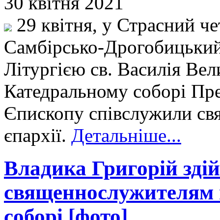
30 квітня 2021
29 квітня, у Страсний че
Самбірсько-Дрогобицький
Літургією св. Василія Вел
Катедральному соборі Прес
Єпископу співслужили свя
єпархії.
Детальніше...
Владика Григорій здій
священнослужителям 
соборі [фото]