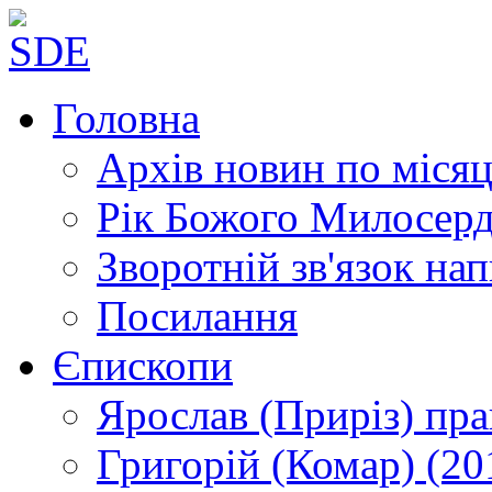
Головна
Архів новин
по місяц
Рік Божого Милосер
Зворотній зв'язок
нап
Посилання
Єпископи
Ярослав (Приріз)
пра
Григорій (Комар)
(20