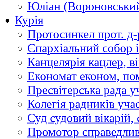
Юліан (Вороновськи
Курія
Протосинкел
прот. д
Єпархіальний собор
Канцелярія
кацлер, в
Економат
економ, по
Пресвітерська рада
у
Колегія радників
учас
Суд
судовий вікарій, с
Промотор справедлив