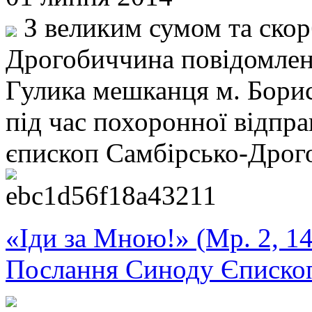
З великим сумом та ско
Дрогобиччина повідомленн
Гулика мешканця м. Борис
під час похоронної відпра
єпископ Самбірсько-Дрог
«Іди за Мною!» (Мр. 2, 14
Послання Синоду Єписко