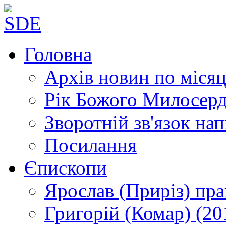
Головна
Архів новин
по місяц
Рік Божого Милосер
Зворотній зв'язок
нап
Посилання
Єпископи
Ярослав (Приріз)
пра
Григорій (Комар)
(20