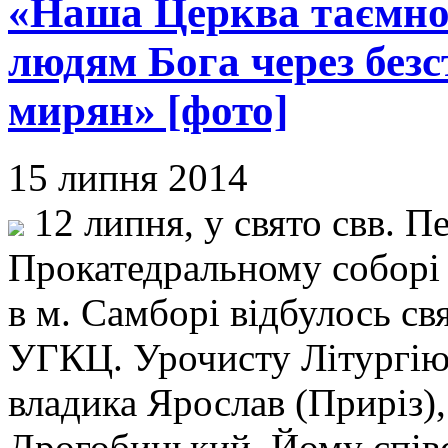
«Наша Церква таємно
людям Бога через без
мирян» [фото]
15 липня 2014
12 липня, у свято свв. Пе
Прокатедральному соборі
в м. Самборі відбулось свя
УГКЦ. Урочисту Літургію 
владика Ярослав (Приріз)
Дрогобицький. Йому спі