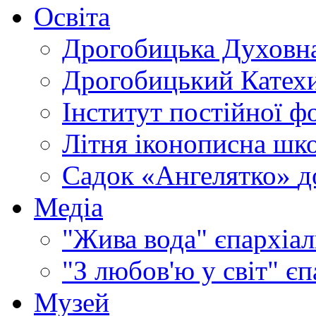
Освіта
Дрогобицька Духовна
Дрогобицький Катехи
Інститут постійної ф
Літня іконописна шк
Садок «Ангелятко»
д
Медіа
"Жива вода"
єпархіал
"З любов'ю у світ"
єп
Музей