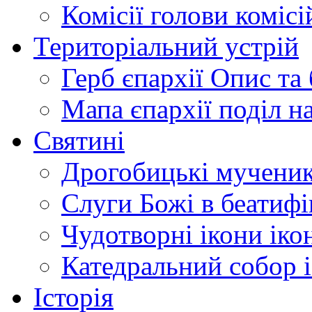
Комісії
голови комісі
Територіальний устрій
Герб єпархії
Опис та 
Мапа єпархії
поділ н
Святині
Дрогобицькі мучени
Слуги Божі
в беатиф
Чудотворні ікони
іко
Катедральний собор
Історія