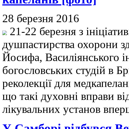
28 березня 2016
21-22 березня з ініціати
душпастирства охорони зд
Йосифа, Василіянського і
богословських студій в Б
реколекції для медкапела
що такі духовні вправи в
лікувальних установ впер
У Самборі відбувся Ве