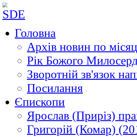
Головна
Архів новин
по місяц
Рік Божого Милосер
Зворотній зв'язок
нап
Посилання
Єпископи
Ярослав (Приріз)
пра
Григорій (Комар)
(20