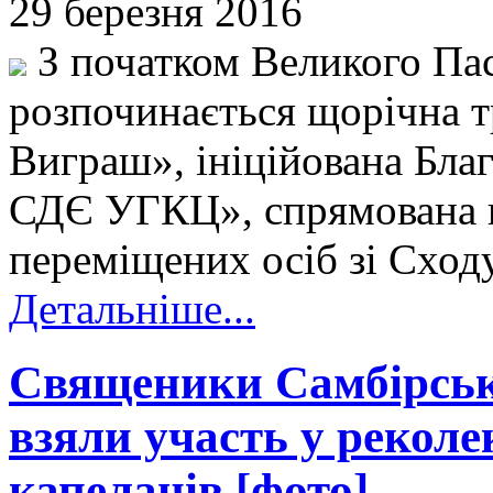
29 березня 2016
З початком Великого Па
розпочинається щорічна т
Виграш», ініційована Бла
СДЄ УГКЦ», спрямована 
переміщених осіб зі Сход
Детальніше...
Священики Самбірсько
взяли участь у реколе
капеланів [фото]