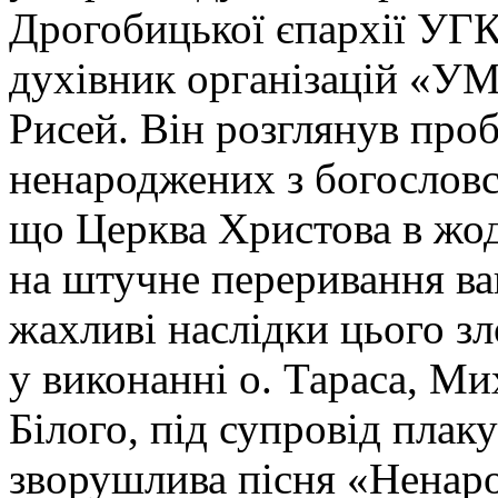
Дрогобицької єпархії УГК
духівник організацій «УМ
Рисей. Він розглянув про
ненароджених з богословсь
що Церква Христова в жод
на штучне переривання ваг
жахливі наслідки цього з
у виконанні о. Тараса, М
Білого, під супровід плак
зворушлива пісня «Ненаро