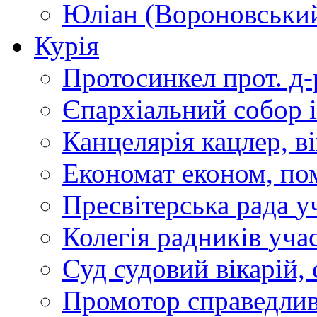
Юліан (Вороновськи
Курія
Протосинкел
прот. д
Єпархіальний собор
Канцелярія
кацлер, в
Економат
економ, по
Пресвітерська рада
у
Колегія радників
учас
Суд
судовий вікарій, с
Промотор справедлив