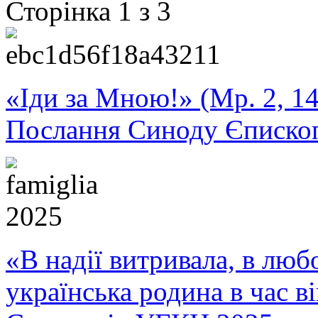
Сторінка 1 з 3
«Іди за Мною!» (Мр. 2, 14
Послання Синоду Єписко
«В надії витривала, в любо
українська родина в час 