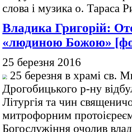
слова і музика о. Тараса Р
Владика Григорій: О
«людиною Божою» [фо
25 березня 2016
25 березня в храмі св. 
Дрогобицького р-ну відбу
Літургія та чин священич
митрофорним протоієреє
Богослужіння очолив влад