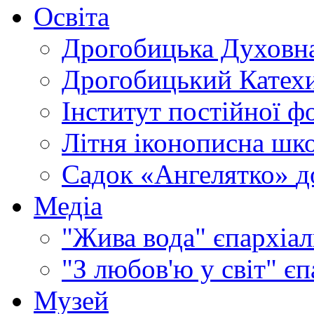
Освіта
Дрогобицька Духовна
Дрогобицький Катехи
Інститут постійної ф
Літня іконописна шк
Садок «Ангелятко»
д
Медіа
"Жива вода"
єпархіал
"З любов'ю у світ"
єп
Музей