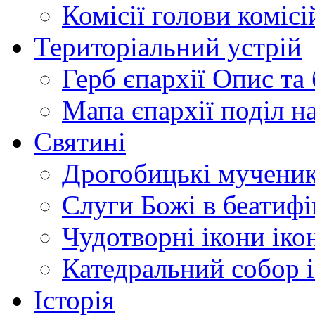
Комісії
голови комісі
Територіальний устрій
Герб єпархії
Опис та 
Мапа єпархії
поділ н
Святині
Дрогобицькі мучени
Слуги Божі
в беатиф
Чудотворні ікони
іко
Катедральний собор
Історія