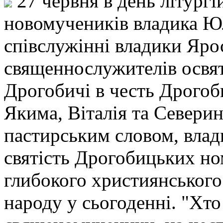
27 червня в день літургі
новомучеників владика Ю
співслужінні владики Ярос
священнослужителів освят
Дрогобичі в честь Дрого
Якима, Віталія та Северин
пастирським словом, влад
святість Дрогобицьких но
глибокого християнського
народу у сьогоденні. "Хто