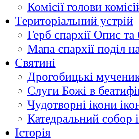
Комісії
голови комісі
Територіальний устрій
Герб єпархії
Опис та 
Мапа єпархії
поділ н
Святині
Дрогобицькі мучени
Слуги Божі
в беатиф
Чудотворні ікони
іко
Катедральний собор
Історія