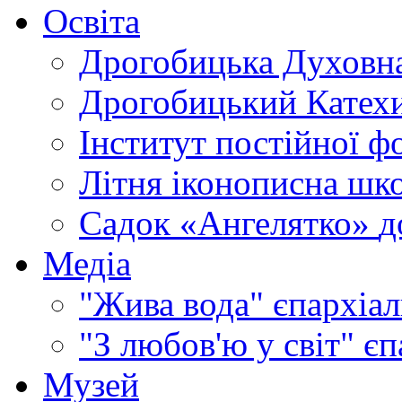
Освіта
Дрогобицька Духовна
Дрогобицький Катехи
Інститут постійної ф
Літня іконописна шк
Садок «Ангелятко»
д
Медіа
"Жива вода"
єпархіал
"З любов'ю у світ"
єп
Музей