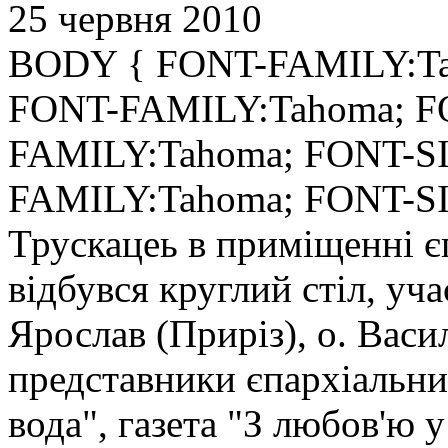
25 червня 2010
BODY { FONT-FAMILY:Tah
FONT-FAMILY:Tahoma; FO
FAMILY:Tahoma; FONT-SI
FAMILY:Tahoma; FONT-SIZ
Трускацеь в приміщенні є
відбувся круглий стіл, уча
Ярослав (Приріз), о. Васи
представники єпархіальни
вода", газета "З любов'ю у