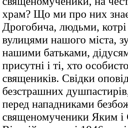
священомученики, на чест
храм? Що ми про них зна
Дрогобича, людьми, котрі
вулицями нашого міста, зу
нашими батьками, дідусям
присутні і ті, хто особист
священиків. Свідки опові
безстрашних душпастирів,
перед нападниками безбо
священомученики Яким і С