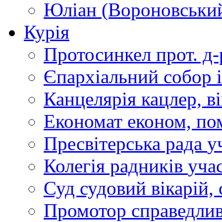
Юліан (Вороновськи
Курія
Протосинкел
прот. д
Єпархіальний собор
Канцелярія
кацлер, в
Економат
економ, по
Пресвітерська рада
у
Колегія радників
учас
Суд
судовий вікарій, с
Промотор справедлив