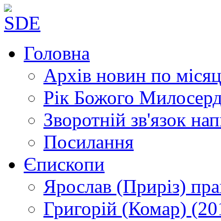
Головна
Архів новин
по місяц
Рік Божого Милосер
Зворотній зв'язок
нап
Посилання
Єпископи
Ярослав (Приріз)
пра
Григорій (Комар)
(20