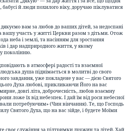
сказати „дякую“ — за дар життя і за все, що щодня
сі, бабусі й люди похилого віку, доручаю піклуватися
и дякуємо вам за любов до ваших дітей, за недоспані
 за вашу участь у житті Церкви разом з дітьми. Отож
да неба і землі, та насінням для зростання
ів і дар надприродного життя, у якому
му поколінню.
дповідають в атмосфері радості та взаємної
 людська душа піднімається в молитві до свого
ного завдання, уже покладене у вас — дією Святого
 цього Духа любові, прикликаючи Його на вас
рне, довгі літа, доброчесність, любов взаємну
рони ложе їх від небезпек. І дай їм від роси небесної
давали потребуючим» (Чин вінчання). Те, що Господь
лу Святого Духа, що на вас зійде, і будете Моїми
е своє служіння за підтримки дружин та дітей. Хай