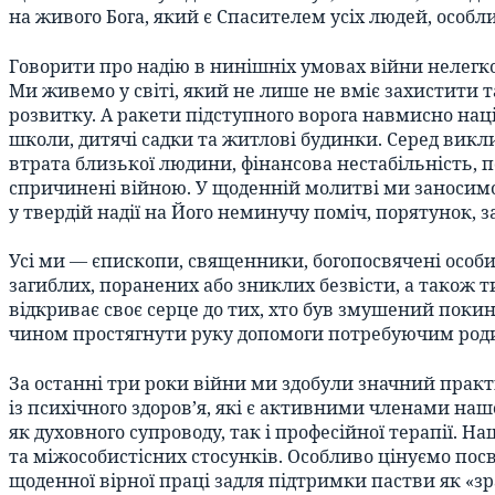
на живого Бога, який є Спасителем усіх людей, особлив
Говорити про надію в нинішніх умовах війни нелегко
Ми живемо у світі, який не лише не вміє захистити т
розвитку. А ракети підступного ворога навмисно наці
школи, дитячі садки та житлові будинки. Серед викл
втрата близької людини, фінансова нестабільність, п
спричинені війною. У щоденній молитві ми заносимо 
у твердій надії на Його неминучу поміч, порятунок, за
Усі ми — єпископи, священники, богопосвячені особи
загиблих, поранених або зниклих безвісти, а також т
відкриває своє серце до тих, хто був змушений покин
чином простягнути руку допомоги потребуючим родина
За останні три роки війни ми здобули значний прак
із психічного здоров’я, які є активними членами на
як духовного супроводу, так і професійної терапії. 
та міжособистісних стосунків. Особливо цінуємо пос
щоденної вірної праці задля підтримки пастви як «зр