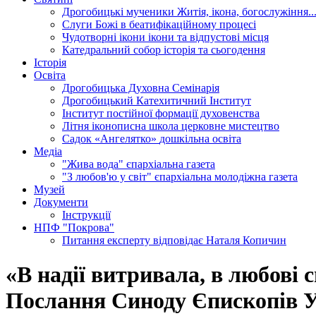
Дрогобицькі мученики
Житія, ікона, богослужіння..
Слуги Божі
в беатифікаційному процесі
Чудотворні ікони
ікони та відпустові місця
Катедральний собор
історія та сьогодення
Історія
Освіта
Дрогобицька Духовна Семінарія
Дрогобицький Катехитичний Інститут
Інститут постійної формації духовенства
Літня іконописна школа
церковне мистецтво
Садок «Ангелятко»
дошкільна освіта
Медіа
"Жива вода"
єпархіальна газета
"З любов'ю у світ"
єпархіальна молодіжна газета
Музей
Документи
Інструкції
НПФ "Покрова"
Питання експерту
відповідає Наталя Копичин
«В надії витривала, в любові с
Послання Синоду Єпископів 