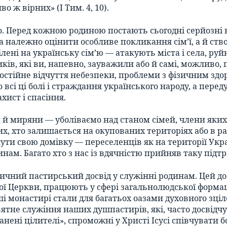
о ж вірних» (I Тим. 4, 10).
. Перед кожною родиною постають сьогодні серйозні ви
а належно оцінити особливе покликання сім’ї, а й ств
лені на українську сім’ю — атакують міста і села, р
иків, які ви, напевно, зауважили або й самі, можливо
остійне відчуття небезпеки, проблеми з фізичним здор
всі ці болі і страждання українського народу, а пере
хист і спасіння.
 й миряни — уболіваємо над станом сімей, члени яких
их, хто залишається на окупованих територіях або в р
ути свою домівку — переселенців як на території Укра
м. Багато хто з нас із вдячністю прийняв таку підтр
тичний пастирський досвід у служінні родинам. Цей д
шої Церкви, працюють у сфері загальнолюдської форма
Наші монастирі стали для багатьох оазами духовного зц
вятне служіння наших душпастирів, які, часто досвід
анені цілителі», спроможні у Христі Ісусі співчувати 