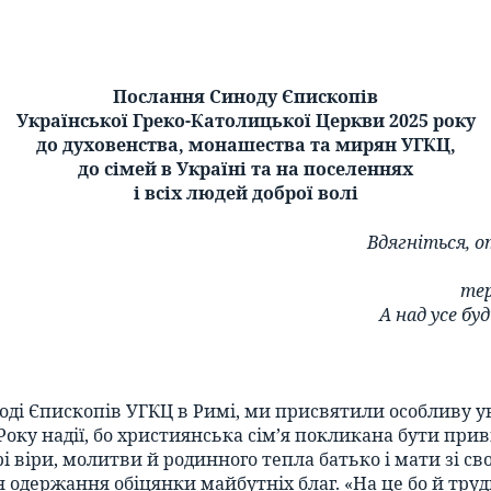
Послання Синоду Єпископів
Української Греко-Католицької Церкви 2025 року
до духовенства, монашества та мирян УГКЦ,
до сімей в Україні та на поселеннях
і всіх людей доброї волі
Вдягніться, о
тер
А над усе бу
оді Єпископів УГКЦ в Римі, ми присвятили особливу у
Року надії, бо християнська сім’я покликана бути прив
і віри, молитви й родинного тепла батько і мати зі с
 для одержання обіцянки майбутніх благ. «На це бо й т