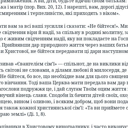
римноження. А ви, діти, будьте вдячні своїм батькам: 
і матір (пор. Вих. 20, 12). І нарешті, вам, дорогі діду
і смиренням і терпеливістю, які приходять з віком».
ти вам за всі ваші зусилля і сказати: «Не бійтеся!». М
е свідчення віри й надії, за спільну в родині молитву,
 є живим свідченням надії, яку ви покладаєте на Госпо
. Прийнявши дар природного життя через ваших батьк
ви Христової, не бійтеся передавати ці дари наступно
зивав «Євангелієм сім’ї» — спільнот, де на виклики ві
ь світові не словами, а ділами любові й милосердя, де
е бійтеся, бо все, що необхідне вам для цього священ
го вінчання. Тоді ваша Церква-мати передала вам дар
слови подружжя це, і дай слугам Твоїм оцим життя ми
’янучий вінець слави. Сподоби їх бачити дітей своїх, охо
еницею, вином і оливою, і всяким добром, щоб вони по
 також кожної християнської сім’ї: «Та ви приймете си
аю землі» (Ді. 1, 8).
ацівники в Христовому винограднику, і часто виконуєт