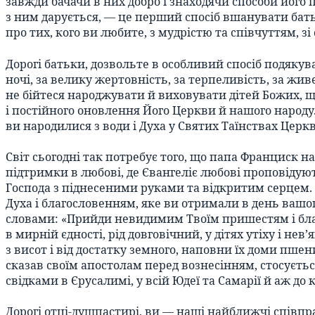
завжди бачачи в них добро і знаходячи способи його п
з ним дарується, — це перший спосіб вшанувати батька 
про тих, кого ви любите, з мудрістю та співчуттям, з
Дорогі батьки, дозвольте в особливий спосіб подякува
ночі, за велику жертовність, за терпеливість, за жив
не бійтеся народжувати й виховувати дітей Божих, що
і постійного оновлення Його Церкви й нашого народу
ви народилися з води і Духа у Святих Таїнствах Церк
Світ сьогодні так потребує того, що папа Франциск на
підтримки в любові, де Євангеліє любові проповідуют
Господа з піднесеними руками та відкритим серцем. Н
Духа і благословенням, яке ви отримали в день вашо
словами: «Прийди невидимим Твоїм пришестям і благо
в мирній єдності, рід довговічний, у дітях утіху і нев
з висот і від достатку земного, наповни їх доми пш
сказав своїм апостолам перед вознесінням, стосується
свідками в Єрусалимі, у всій Юдеї та Самарії й аж до кр
Дорогі отці-душпастирі, ви — наші найближчі співпр