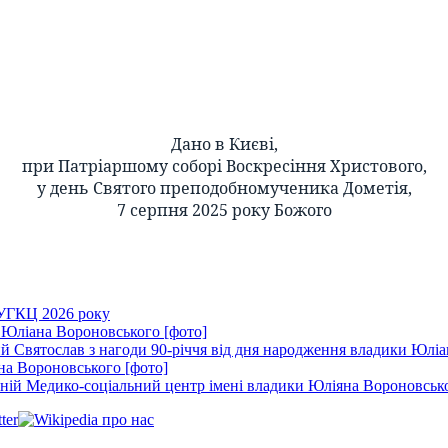
Дано в Києві,
при Патріаршому соборі Воскресіння Христового,
у день Святого преподобномученика Дометія,
7 серпня 2025 року Божого
 УГКЦ 2026 року
 Юліана Вороновського [фото]
 Святослав з нагоди 90-річчя від дня народження владики Юліа
на Вороновського [фото]
ій Медико-соціальний центр імені владики Юліяна Вороновсько