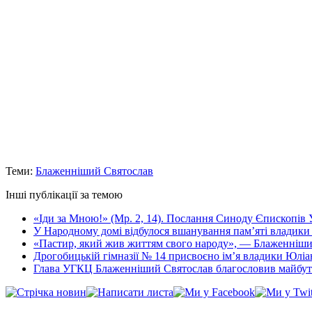
Теми:
Блаженніший Святослав
Інші публікації за темою
«Іди за Мною!» (Мр. 2, 14). Послання Синоду Єпископів
У Народному домі відбулося вшанування пам’яті владики
«Пастир, який жив життям свого народу», — Блаженніший
Дрогобицькій гімназії № 14 присвоєно імʼя владики Юліа
Глава УГКЦ Блаженніший Святослав благословив майбутн