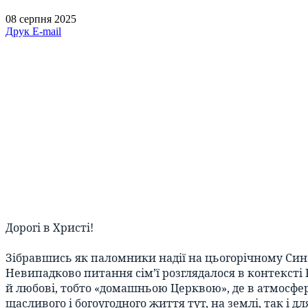
08 серпня 2025
Друк
E-mail
Дорогі в Христі!
Зібравшись як паломники надії на цьогорічному Син
Невипадково питання сім’ї розглядалося в контексті 
й любові, тобто «домашньою Церквою», де в атмосфер
щасливого і богоугодного життя тут, на землі, так і