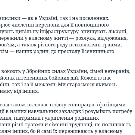
клики — як в Україні, так і на поселеннях.
орює численні перепони для її повноцінного
уйнують цивільну інфраструктуру, знищують лікарні,
, пережили у власному житті — розлука, відчуження,
ов’ям, а також різного роду психологічні травми,
дусім — наших родин, до престолу Всевишнього
 воюють у Збройних силах України, сімей ветеранів,
айонах інтенсивних бойових дій. Кожен із нас
їни, так і за її межами. Ми стараємося якимось
имку від інших.
освід також включає плідну співпрацю з фахівцями
ції в наших навчальних закладах і розуміють потребу
ілення, підтримки і укріплення родинних
чуючи різні травми й сімейні труднощі, не полишають
болям інших, бо й самі їх переживають у власному