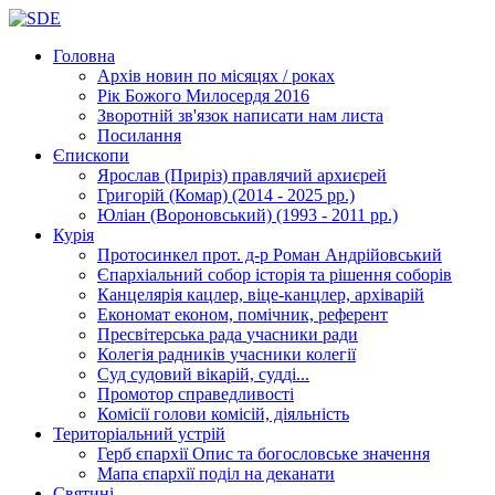
Головна
Архів новин
по місяцях / роках
Рік Божого Милосердя
2016
Зворотній зв'язок
написати нам листа
Посилання
Єпископи
Ярослав (Приріз)
правлячий архиєрей
Григорій (Комар)
(2014 - 2025 рр.)
Юліан (Вороновський)
(1993 - 2011 рр.)
Курія
Протосинкел
прот. д-р Роман Андрійовський
Єпархіальний собор
історія та рішення соборів
Канцелярія
кацлер, віце-канцлер, архіварій
Економат
економ, помічник, референт
Пресвітерська рада
учасники ради
Колегія радників
учасники колегії
Суд
судовий вікарій, судді...
Промотор справедливості
Комісії
голови комісій, діяльність
Територіальний устрій
Герб єпархії
Опис та богословське значення
Мапа єпархії
поділ на деканати
Святині