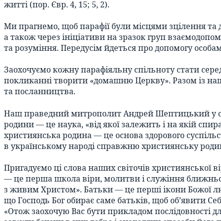
житті (пор. Євр. 4, 15; 5, 2).
Ми прагнемо, щоб парафії були місцями зцілення та д
а також через ініціативи на зразок груп взаємодопом
та розуміння. Передусім йдеться про допомогу особам
Заохочуємо кожну парафіяльну спільноту стати сере
покликанні творити «домашню Церкву». Разом із наш
та посланництва.
Наш праведний митрополит Андрей Шептицький у сво
родини — це наука, «від якої залежить і на якій спир
християнська родина — це основа здорового суспільства
в українському народі справжню християнську родину
Пригадуємо ці слова наших світочів християнської ві
— це перша школа віри, молитви і служіння ближньому
з живим Христом». Батьки — це перші ікони Божої люб
що Господь Бог обирає саме батьків, щоб об’явити Себ
«Отож заохочую Вас бути прикладом послідовності для