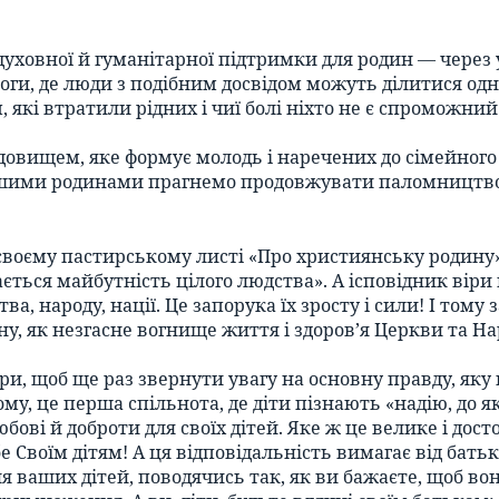
уховної й гуманітарної підтримки для родин — через 
оги, де люди з подібним досвідом можуть ділитися одн
, які втратили рідних і чиї болі ніхто не є спроможни
довищем, яке формує молодь і наречених до сімейного
ими родинами прагнемо продовжувати паломництво в є
єму пастирському листі «Про християнську родину» (
ається майбутність цілого людства». А ісповідник віри
, народу, нації. Це запорука їх зросту і сили! І тому 
, як незгасне вогнище життя і здоров’я Церкви та Нар
ри, щоб ще раз звернути увагу на основну правду, яку 
, це перша спільнота, де діти пізнають «надію, до яко
ові й доброти для своїх дітей. Яке ж це велике і дост
е Своїм дітям! А ця відповідальність вимагає від батьк
 ваших дітей, поводячись так, як ви бажаєте, щоб вон