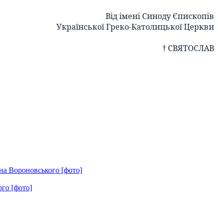
Від імені Синоду Єпископів
Української Греко-Католицької Церкви
† СВЯТОСЛАВ
на Вороновського [фото]
го [фото]