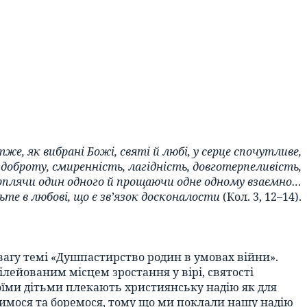
тже, як вибрані Божі, святі й любі, у серце спочутливе,
доброту, смиренність, лагідність, довготерпеливість,
плячи один одного й прощаючи одне одному взаємно…
дьте в любові, що є зв’язок досконалости
(Кол. 3, 12–14).
вагу темі «Душпастирство родин в умовах війни».
ілейованим місцем зростання у вірі, святості
воїми дітьми плекають християнську надію як для
рудимося та боремося, тому що ми поклали нашу надію