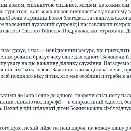
им домом, спільнотою спільнот, місцем, де кожна сім’
ю турботою. Хай Божа любов виявляється у кожному ва
ої води з криниці Божої благодаті та євангельської на
м належний духовний супровід і наставляючи їх крок
годаттю Святого Таїнства Подружжя, яке отримали. Дяк
дь нам дарує, є час — невідновний ресурс, що приходит
членам родини бракує часу одне для одного! Бажаючи 
ьшу увагу на цю важливу ділянку служіння. Нагадуємо
членів сім’ї між собою. Важливо також цінувати час, 
до осіб похилого віку й тих, хто має особливі потреби
кими до Бога і одне до одного, творячи спільноту пало
льних спільнотах, парафії — в єпархіальній єдності, бо
 Нехай у цій спільноті дітей Божих кожна сім’я відчу
ятого Духа, нехай зійде на наш народ, на кожну нашу р