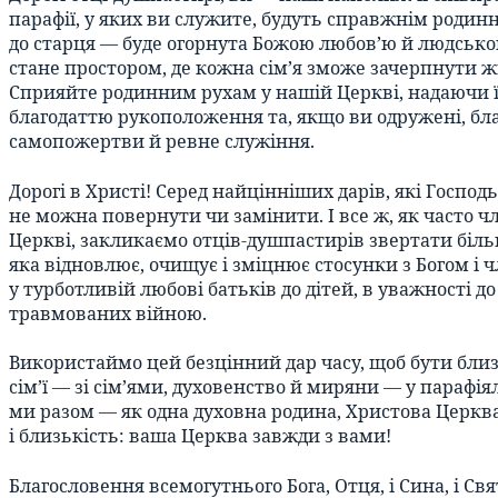
парафії, у яких ви служите, будуть справжнім родинн
до старця — буде огорнута Божою любов’ю й людсько
стане простором, де кожна сім’я зможе зачерпнути жив
Сприяйте родинним рухам у нашій Церкві, надаючи ї
благодаттю рукоположення та, якщо ви одружені, бла
самопожертви й ревне служіння.
Дорогі в Христі! Серед найцінніших дарів, які Госпо
не можна повернути чи замінити. І все ж, як часто 
Церкві, закликаємо отців-душпастирів звертати біл
яка відновлює, очищує і зміцнює стосунки з Богом і 
у турботливій любові батьків до дітей, в уважності 
травмованих війною.
Використаймо цей безцінний дар часу, щоб бути близь
сім’ї — зі сім’ями, духовенство й миряни — у парафія
ми разом — як одна духовна родина, Христова Церква.
і близькість: ваша Церква завжди з вами!
Благословення всемогутнього Бога, Отця, і Сина, і Св