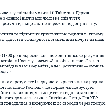
участь у спільній молитві й Таїнствах Церкви,
е з одним і відчувати людське співчуття
й зрозуміти, якщо сам не пережив подібну втрату.
 життя та підтримує християнські родини в їхньому
дності й солідарності, зі спільним почуттям надії
1900 р.) підкреслював, що християнське розуміння
 патріарх Йосиф у своєму «Заповіті» писав: «Батьки,
заповідаю вам: збережіть, а де її розхитано — оновіть
оду!».
ви самі розумієте і відчуваєте: християнська родина
ї нас кличе Господь», це перше «місце зустрічі
ойне покликання, яка ж це свята відповідальність:
ів того, до чого закликає Святіший Отець Лев XIV:
и поводилися, виховуючи їх до свободи через послух,