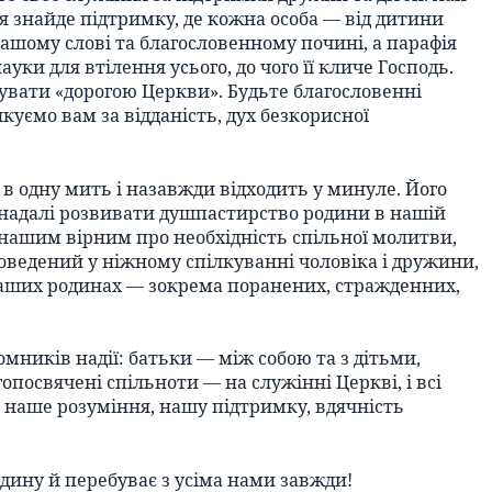
я знайде підтримку, де кожна особа — від дитини
шому слові та благословенному почині, а парафія
уки для втілення усього, до чого її кличе Господь.
увати «дорогою Церкви». Будьте благословенні
уємо вам за відданість, дух безкорисної
ь в одну мить і назавжди відходить у минуле. Його
й надалі розвивати душпастирство родини в нашій
 нашим вірним про необхідність спільної молитви,
проведений у ніжному спілкуванні чоловіка і дружини,
 в наших родинах — зокрема поранених, стражденних,
мників надії: батьки — між собою та з дітьми,
гопосвячені спільноти — на служінні Церкві, і всі
є наше розуміння, нашу підтримку, вдячність
одину й перебуває з усіма нами завжди!