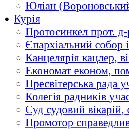
Юліан (Вороновськи
Курія
Протосинкел
прот. д
Єпархіальний собор
Канцелярія
кацлер, в
Економат
економ, по
Пресвітерська рада
у
Колегія радників
учас
Суд
судовий вікарій, с
Промотор справедлив