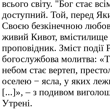
всього світу. "Бог стає вс
доступний. Той, перед Яки
Своєю безкінечною любов’
живий Кивот, вмістилище 
проповідник. Зміст події 
богослужбова молитва: «Та
небом стає вертеп, прест
оселею − ясла, у яких ле
[...]», – з подивом виголо
Утрені.