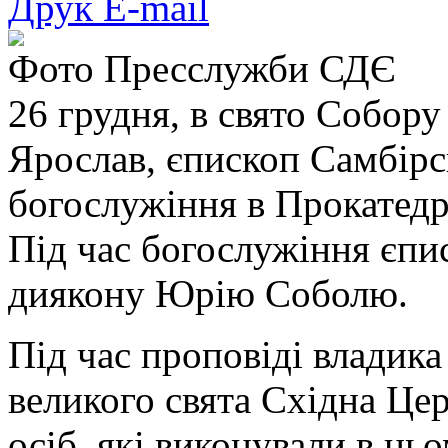
Друк
E-mail
Фото Пресслужби СДЄ
26 грудня, в свято Собору
Ярослав, єпископ Самбір
богослужіння в Прокатедр
Під час богослужіння єпи
диякону Юрію Соболю.
Під час проповіді владика
великого свята Східна Цер
осіб, які виконували в нь