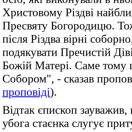
Христовому Різдві найбли
Пресвяту Богородицю. Тож
після Різдва вірні соборн
подякувати Пречистій Діві
Божій Матері. Саме тому 
Собором", - сказав пропо
проповіді
).
Відтак єпископ зауважив, 
убога стаєнка слугує при