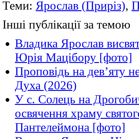
Теми:
Ярослав (Приріз)
,
П
Інші публікації за темою
Владика Ярослав висвя
Юрія Мацібору [фото]
Проповідь на дев’яту н
Духа (2026)
У с. Солець на Дрогоби
освячення храму свято
Пантелеймона [фото]