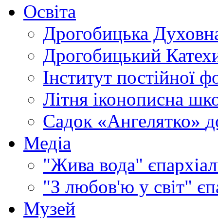
Освіта
Дрогобицька Духовна
Дрогобицький Катехи
Інститут постійної ф
Літня іконописна шк
Садок «Ангелятко»
д
Медіа
"Жива вода"
єпархіал
"З любов'ю у світ"
єп
Музей