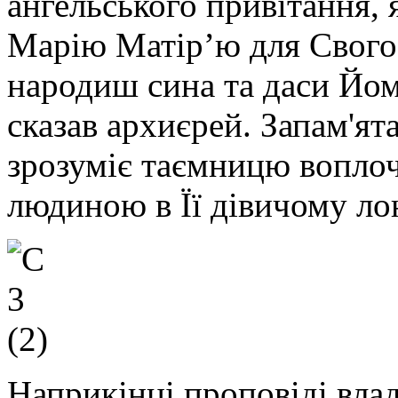
ангельського привітання,
Марію Матір’ю для Свого 
народиш сина та даси Йому 
сказав архиєрей. Запам'ят
зрозуміє таємницю воплоч
людиною в Її дівичому лон
Наприкінці проповіді вла