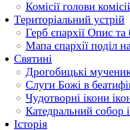
Комісії
голови комісі
Територіальний устрій
Герб єпархії
Опис та 
Мапа єпархії
поділ н
Святині
Дрогобицькі мучени
Слуги Божі
в беатиф
Чудотворні ікони
іко
Катедральний собор
Історія