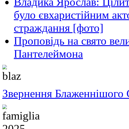
Владика Ярослав: Ціли
було євхаристійним акт
страждання [фото]
Проповідь на свято вел
Пантелеймона
Звернення Блаженнішого 