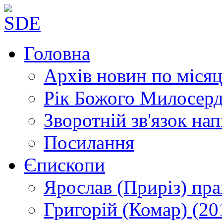
Головна
Архів новин
по місяц
Рік Божого Милосер
Зворотній зв'язок
нап
Посилання
Єпископи
Ярослав (Приріз)
пра
Григорій (Комар)
(20