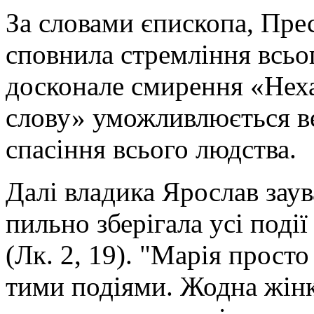
За словами єпископа, Прес
сповнила стремління всьог
досконале смирення «Неха
слову» уможливлюється в
спасіння всього людства.
Далі владика Ярослав зау
пильно зберігала усі події
(Лк. 2, 19). "Марія прост
тими подіями. Жодна жінк