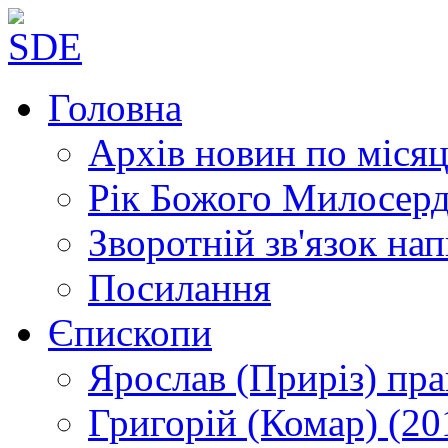
Головна
Архів новин
по місяц
Рік Божого Милосер
Зворотній зв'язок
нап
Посилання
Єпископи
Ярослав (Приріз)
пра
Григорій (Комар)
(20