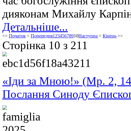
час богослужіння єпископ
дияконам Михайлу Карпін
Детальніше...
<<
Початок
<
Попередня
1
2
3
4
5
6
7
8
9
10
Наступна
>
Кінець
>>
Сторінка 10 з 211
«Іди за Мною!» (Мр. 2, 14
Послання Синоду Єписко