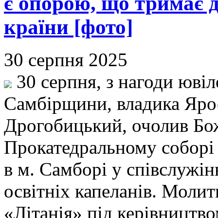
є опорою, що тримає 
країни [фото]
30 серпня 2025
30 серпня, з нагоди ювіл
Самбірщини, владика Ярос
Дрогобицький, очолив Бо
Прокатедральному соборі
в м. Самборі у співслужін
освітніх капеланів. Моли
«Літанія» під керівництв