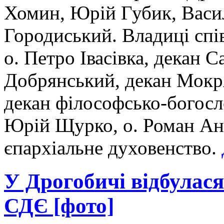
Хомин, Юрій Губик, Васил
Городиський. Владиці спі
о. Петро Івасівка, декан 
Добрянський, декан Мокря
декан філософсько-богосл
Юрій Щурко, о. Роман Ан
єпархіальне духовенство.
У Дрогобичі відбулас
СДЄ [фото]