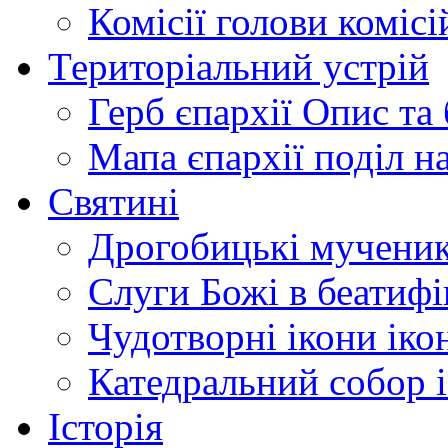
Комісії
голови комісі
Територіальний устрій
Герб єпархії
Опис та 
Мапа єпархії
поділ н
Святині
Дрогобицькі мучени
Слуги Божі
в беатиф
Чудотворні ікони
іко
Катедральний собор
Історія