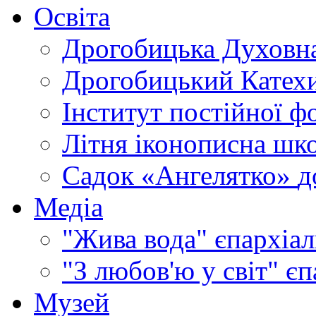
Освіта
Дрогобицька Духовна
Дрогобицький Катехи
Інститут постійної ф
Літня іконописна шк
Садок «Ангелятко»
д
Медіа
"Жива вода"
єпархіал
"З любов'ю у світ"
єп
Музей