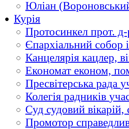
Юліан (Вороновськи
Курія
Протосинкел
прот. д
Єпархіальний собор
Канцелярія
кацлер, в
Економат
економ, по
Пресвітерська рада
у
Колегія радників
учас
Суд
судовий вікарій, с
Промотор справедлив