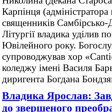
Николина (декана Староса
Карпінця (адміністратора 
священників Самбірсько-Д
Літургії владика уділив п
Ювілейного року. Богосл
супроводжував хор «Cant
коледжу імені Василя Бар
диригента Богдана Бондзя
Владика Ярослав: Зав
до звершеного преобр