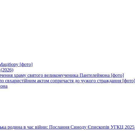
Мацібору [фото]
 (2026)
вячення храму святого великомученика Пантелеймона [фото]
ло євхаристійним актом сопричастя до чужого страждання [фото
мона
їнська родина в час війни: Послання Синоду Єпископів УГКЦ 2025