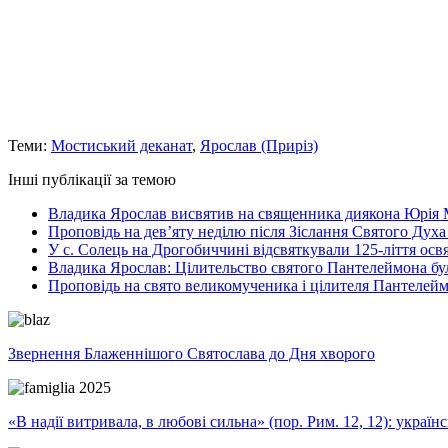
Теми:
Мостиський деканат
,
Ярослав (Приріз)
Інші публікації за темою
Владика Ярослав висвятив на священника диякона Юрія 
Проповідь на дев’яту неділю після Зіслання Святого Духа
У с. Солець на Дрогобиччині відсвяткували 125-ліття ос
Владика Ярослав: Цілительство святого Пантелеймона бу
Проповідь на свято великомученика і цілителя Пантелей
Звернення Блаженнішого Святослава до Дня хворого
«В надії витривала, в любові сильна» (пор. Рим. 12, 12): укра