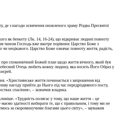
у, де з нагоди освячення оновленого храму Різдва Пресвятої
го як бенкету (Лк. 14, 16-24), що відкриває людині повноту
ким чином Господь вже вкотре порівнює Царство Боже з
о чи нецікавого. Царство Боже означає повноту життя, радість,
 про споконвічний Божий план щодо життя вічного, який був
Небесний Отець любить кожну людину, яка носить Його Образ у
хиєрей.
ння. «Християнське життя починається з запрошення від
ливу нагоду прийти до Нього під час передріздвяного посту,
ствах спасіння», – зазначив владика.
жливіше. «Трудність полягає у тому, що наше життя – це
е маємо здатності вибирати те, що є правильним, і тому ми не
емось за скороминучими благами цього світу», – зауважив