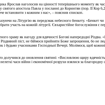
адика Ярослав наголосив на цінності теперішнього моменту як часу
 у святого апостола Павла у посланні до Коринтян (пор. ІІ Кор 6,
оче встановити з кожним з нас», – пояснив єпископ.
азуючи на Літургію як передсмак небесного бенкету. «Бенкет чи 
брати участь на кожній літургії. Євхаристійне богослужіння є п
ого храму як нагоду для вдячності Богові напередодні Різдва. «
я Різдвяний піст, не біймося прийняти Боже запрошення, бо не л
лик і будьмо учасниками Господньої Вечері. Молімося, щоб кожний
то долучився до оновлення святині: «Висловлюю щиру вдячність у
 у нелегкі часи війни і економічної розрухи взялися за благородн