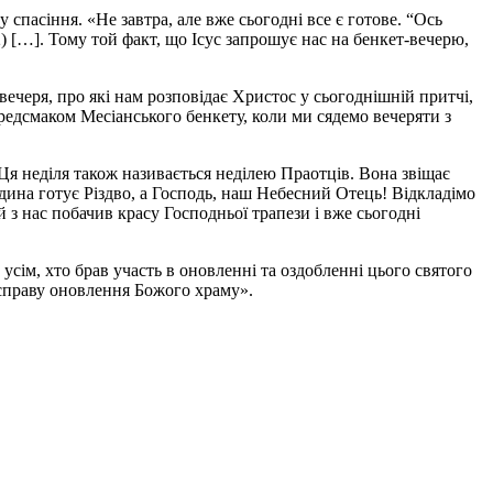
 спасіння. «Не завтра, але вже сьогодні все є готове. “Ось
2) […]. Тому той факт, що Ісус запрошує нас на бенкет-вечерю,
вечеря, про які нам розповідає Христос у сьогоднішній притчі,
ередсмаком Месіанського бенкету, коли ми сядемо вечеряти з
Ця неділя також називається неділею Праотців. Вона звіщає
юдина готує Різдво, а Господь, наш Небесний Отець! Відкладімо
 з нас побачив красу Господньої трапези і вже сьогодні
сім, хто брав участь в оновленні та оздобленні цього святого
у справу оновлення Божого храму».