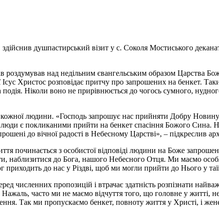
здійснив душпастирський візит у с. Соколя Мостиського деканат
ав роздумував над недільним євангельським образом Царства Божо
ї Ісус Христос розповідає притчу про запрошених на бенкет. Та
 подія. Ніколи воно не прирівнюється до чогось сумного, нудног
 кожної людини. «Господь запрошує нас прийняти Добру Новину
і люди є покликаними прийти на бенкет спасіння Божого Сина. 
апрошені до вічної радості в Небесному Царстві», – підкреслив ар
иття починається з особистої відповіді людини на Боже запроше
ти, наблизитися до Бога, нашого Небесного Отця. Ми маємо особ
приходить до нас у Різдві, щоб ми могли прийти до Нього у таїн
еред численних пропозицій і втрачає здатність розпізнати найва
 Нажаль, часто ми не маємо відчуття того, що головне у житті, н
ння. Так ми пропускаємо бенкет, повноту життя у Христі, і жен