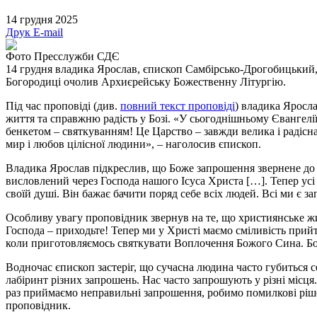
14 грудня 2025
Друк
E-mail
Фото Пресслужби СДЄ
14 грудня владика Ярослав, єпископ Самбірсько-Дрогобицький, 
Богородиці очолив Архиєрейську Божественну Літургію.
Під час проповіді (див.
повний текст проповіді
) владика Яросл
життя та справжню радість у Бозі. «У сьогоднішньому Євангелі
бенкетом – святкуванням! Це Царство – завжди велика і радісна
мир і любов цілісної людини», – наголосив єпископ.
Владика Ярослав підкреслив, що Боже запрошення звернене до
висловлений через Господа нашого Ісуса Христа […]. Тепер ус
своїй душі. Він бажає бачити поряд себе всіх людей. Всі ми є з
Особливу увагу проповідник звернув на те, що християнське ж
Господа – приходьте! Тепер ми у Христі маємо сміливість прий
коли приготовляємось святкувати Воплочення Божого Сина. Бог 
Водночас єпископ застеріг, що сучасна людина часто губиться с
лабіринт різних запрошень. Нас часто запрошують у різні місця.
раз приймаємо неправильні запрошення, робимо помилкові ріше
проповідник.