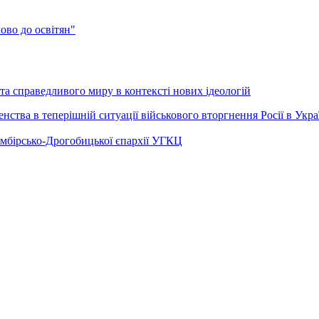
во до освітян"
а справедливого миру в контексті нових ідеологій
ства в теперішній ситуації військового вторгнення Росії в Укра
Самбірсько-Дрогобицької єпархії УГКЦ