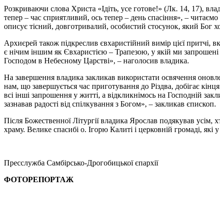
Розкриваючи слова Христа «Ідіть, усе готове!» (Лк. 14, 17), вл
тепер – час сприятливий, ось тепер – день спасіння», – читаємо
описує тісний, довготривалий, особистий стосунок, який Бог х
Архиєрей також підкреслив євхаристійний вимір цієї притчі, вк
є нічим іншим як Євхаристією – Трапезою, у якій ми запрошені 
Господом в Небесному Царстві», – наголосив владика.
На завершення владика закликав використати освячення оновлен
нам, що завершується час приготування до Різдва, добігає кінц
всі інші запрошення у житті, а відкликнімось на Господній зак
зазнавав радості від спілкування з Богом», – закликав єпископ.
Після Божественної Літургії владика Ярослав подякував усім, х
храму. Велике спасибі о. Ігорю Калиті і церковній громаді, які
Пресслужба Самбірсько-Дрогобицької єпархії
ФОТОРЕПОРТАЖ