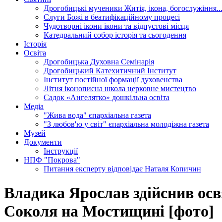
Дрогобицькі мученики
Житія, ікона, богослужіння..
Слуги Божі
в беатифікаційному процесі
Чудотворні ікони
ікони та відпустові місця
Катедральний собор
історія та сьогодення
Історія
Освіта
Дрогобицька Духовна Семінарія
Дрогобицький Катехитичний Інститут
Інститут постійної формації духовенства
Літня іконописна школа
церковне мистецтво
Садок «Ангелятко»
дошкільна освіта
Медіа
"Жива вода"
єпархіальна газета
"З любов'ю у світ"
єпархіальна молодіжна газета
Музей
Документи
Інструкції
НПФ "Покрова"
Питання експерту
відповідає Наталя Копичин
Владика Ярослав здійснив осв
Соколя на Мостищині [фото]