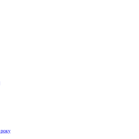
]
 року