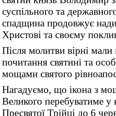
суспільного та державног
спадщина продовжує надих
Христові та своєму покли
Після молитви вірні мали
почитання святині та осо
мощами святого рівноапос
Нагадуємо, що ікона з м
Великого перебуватиме у 
Пресвятої Трійці до 6 чер