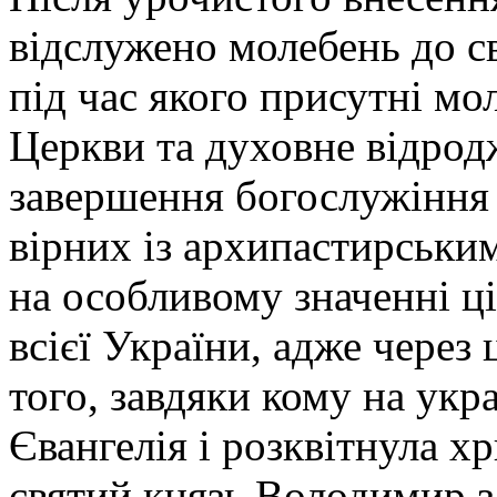
відслужено молебень до с
під час якого присутні мо
Церкви та духовне відрод
завершення богослужіння 
вірних із архипастирськи
на особливому значенні ці
всієї України, адже через
того, завдяки кому на укр
Євангелія і розквітнула х
святий князь Володимир з