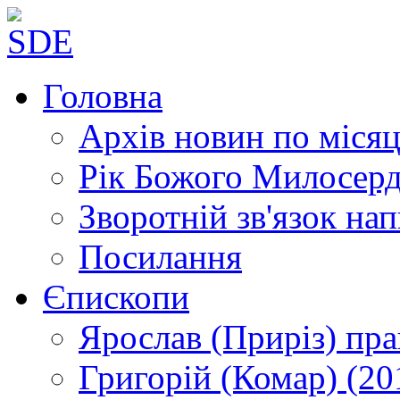
Головна
Архів новин
по місяц
Рік Божого Милосер
Зворотній зв'язок
нап
Посилання
Єпископи
Ярослав (Приріз)
пра
Григорій (Комар)
(20