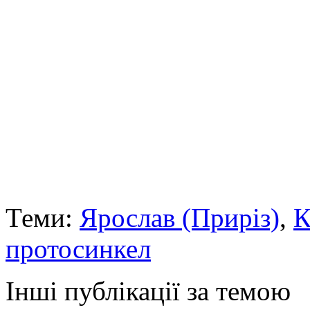
Теми:
Ярослав (Приріз)
,
К
протосинкел
Інші публікації за темою