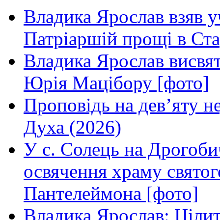
Владика Ярослав взяв у
Патріаршій прощі в Ста
Владика Ярослав висвя
Юрія Мацібору [фото]
Проповідь на дев’яту н
Духа (2026)
У с. Солець на Дрогоби
освячення храму свято
Пантелеймона [фото]
Владика Ярослав: Ціли