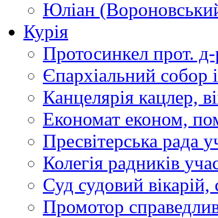
Юліан (Вороновськи
Курія
Протосинкел
прот. д
Єпархіальний собор
Канцелярія
кацлер, в
Економат
економ, по
Пресвітерська рада
у
Колегія радників
учас
Суд
судовий вікарій, с
Промотор справедлив