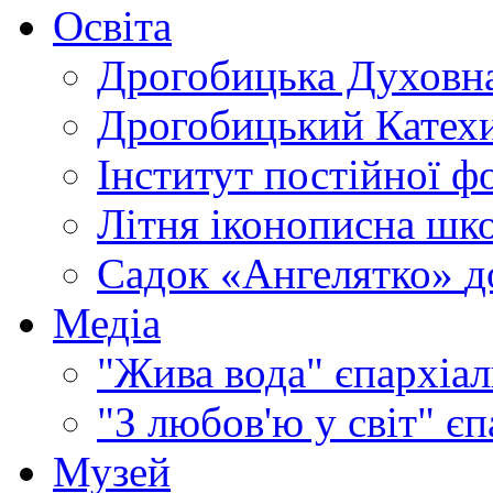
Освіта
Дрогобицька Духовна
Дрогобицький Катехи
Інститут постійної ф
Літня іконописна шк
Садок «Ангелятко»
д
Медіа
"Жива вода"
єпархіал
"З любов'ю у світ"
єп
Музей