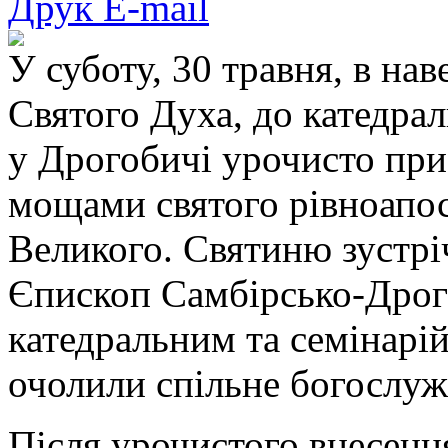
Друк
E-mail
У суботу, 30 травня, в нав
Святого Духа, до катедрал
у Дрогобичі урочисто при
мощами святого рівноапо
Великого. Святиню зустрі
Єпископ Самбірсько-Дрог
катедральним та семінарі
очолили спільне богослуж
Після урочистого внесенн