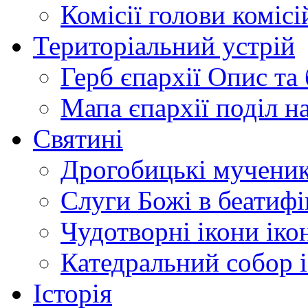
Комісії
голови комісі
Територіальний устрій
Герб єпархії
Опис та 
Мапа єпархії
поділ н
Святині
Дрогобицькі мучени
Слуги Божі
в беатиф
Чудотворні ікони
іко
Катедральний собор
Історія