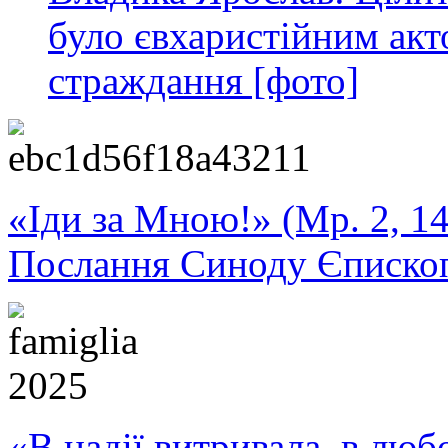
було євхаристійним акт
страждання [фото]
«Іди за Мною!» (Мр. 2, 14
Послання Синоду Єписко
«В надії витривала, в любо