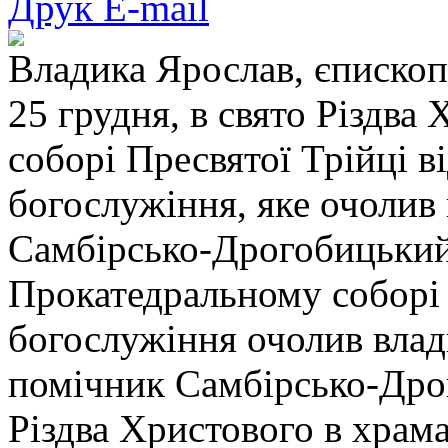
Друк
E-mail
Владика Ярослав, єписко
25 грудня, в свято Різдва
соборі Пресвятої Трійці в
богослужіння, яке очолив
Самбірсько-Дрогобицький
Прокатедральному соборі 
богослужіння очолив влад
помічник Самбірсько-Дрог
Різдва Христового в храм