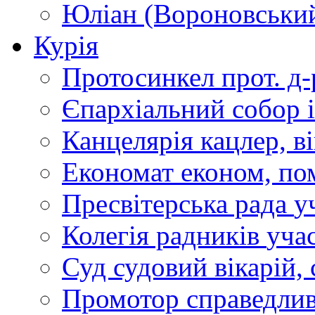
Юліан (Вороновськи
Курія
Протосинкел
прот. д
Єпархіальний собор
Канцелярія
кацлер, в
Економат
економ, по
Пресвітерська рада
у
Колегія радників
учас
Суд
судовий вікарій, с
Промотор справедлив