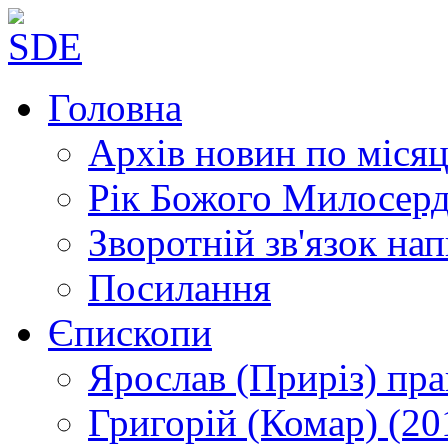
Головна
Архів новин
по місяц
Рік Божого Милосер
Зворотній зв'язок
нап
Посилання
Єпископи
Ярослав (Приріз)
пра
Григорій (Комар)
(20