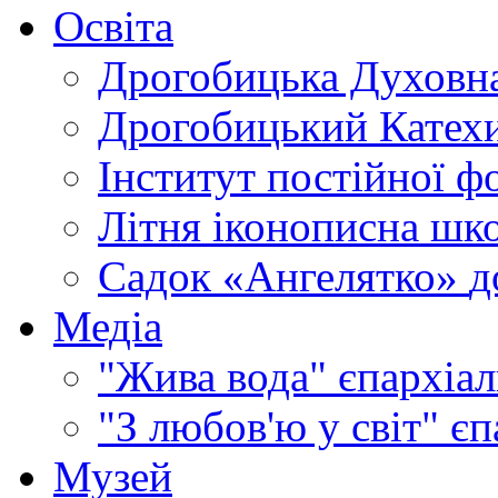
Освіта
Дрогобицька Духовна
Дрогобицький Катехи
Інститут постійної ф
Літня іконописна шк
Садок «Ангелятко»
д
Медіа
"Жива вода"
єпархіал
"З любов'ю у світ"
єп
Музей