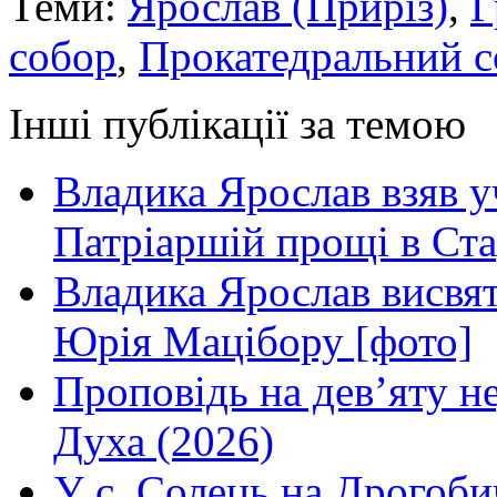
Теми:
Ярослав (Приріз)
,
Г
собор
,
Прокатедральний с
Інші публікації за темою
Владика Ярослав взяв у
Патріаршій прощі в Ста
Владика Ярослав висвя
Юрія Мацібору [фото]
Проповідь на дев’яту н
Духа (2026)
У с. Солець на Дрогоби