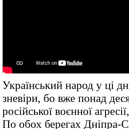
Український народ у ці дн
зневіри, бо вже понад дес
російської воєнної агресії
По обох берегах Дніпра-С