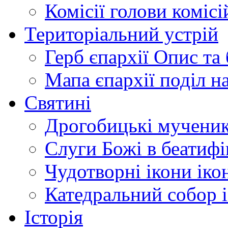
Комісії
голови комісі
Територіальний устрій
Герб єпархії
Опис та 
Мапа єпархії
поділ н
Святині
Дрогобицькі мучени
Слуги Божі
в беатиф
Чудотворні ікони
іко
Катедральний собор
Історія