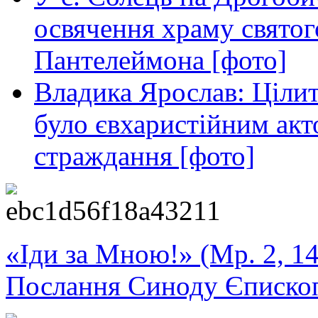
освячення храму свято
Пантелеймона [фото]
Владика Ярослав: Ціли
було євхаристійним акт
страждання [фото]
«Іди за Мною!» (Мр. 2, 14
Послання Синоду Єписко