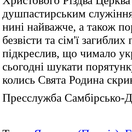
Христового Різдва Церква
душпастирським служіння
нині найважче, а також п
безвісти та сім'ї загиблих
підкреслив, що чимало ук
сьогодні шукати порятунку
колись Свята Родина скрив
Пресслужба Самбірсько-Д