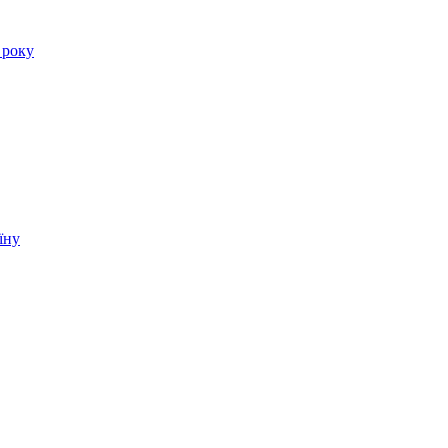
 року
їну