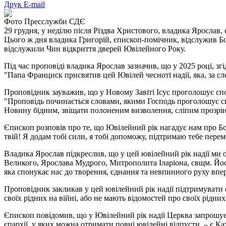
Друк
E-mail
Фото Пресслужби СДЄ
29 грудня, у неділю після Різдва Христового, владика Ярослав
Цього ж дня владика Григорій, єпископ-помічник, відслужив Б
відслужили Чин відкриття дверей Ювілейного Року.
Під час проповіді владика Ярослав зазначив, що у 2025 році, 
"Папа Франциск присвятив цей Ювілей чесноті надії, яка, за с
Проповідник зауважив, що у Новому Завіті Ісус проголошує спо
"Проповідь починається словами, якими Господь проголошує сп
Новину бідним, звіщати полоненим визволення, сліпим прозрін
Єпископ розповів про те, що Ювілейний рік нагадує нам про Божу
твій! Я додам тобі сили, я тобі допоможу, підтримаю тебе пе
Владика Ярослав підкреслив, що у цей ювілейний рік надії ми
Великого, Ярослава Мудрого, Митрополита Іларіона, свщм. Йосаф
яка спонукає нас до творення, єднання та невпинного руху впер
Проповідник закликав у цей ювілейний рік надії підтримувати 
своїх рідних на війні, або не мають відомостей про своїх рідни
Єпископ повідомив, що у Ювілейний рік надії Церква запрошу
єпархії, у яких можна отримати повні ювілейні відпусти, – є К