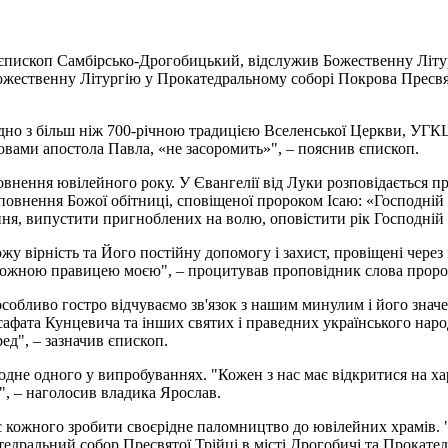
, єпископ Самбірсько-Дрогобицький, відслужив Божественну Літур
ожественну Літургію у Прокатедральному соборі Покрова Пресвят
згідно з більш ніж 700-річною традицією Вселенської Церкви, УГ
ловами апостола Павла, «не засоромить»", – пояснив єпископ.
внення ювілейного року. У Євангелії від Луки розповідається пр
овнення Божої обітниці, сповіщеної пророком Ісаю: «Господній 
ня, випустити пригноблених на волю, оповістити рік Господній
 вірність та Його постійну допомогу і захист, провіщені через п
реможною правицею моєю", – процитував проповідник слова проро
 особливо гостро відчуваємо зв'язок з нашим минулим і його зн
ата Кунцевича та інших святих і праведних українського народу 
ед", – зазначив єпископ.
одне одного у випробуваннях. "Кожен з нас має відкритися на ха
х", – наголосив владика Ярослав.
є кожного зробити своєрідне паломництво до ювілейних храмів.
атедральний собор Пресвятої Трійці в місті Дрогобичі та Прокате