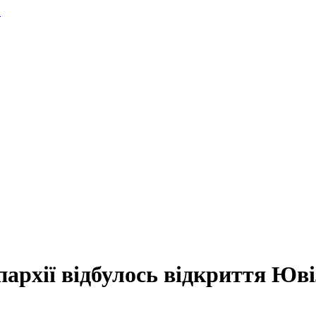
.
архії відбулось відкриття Юв