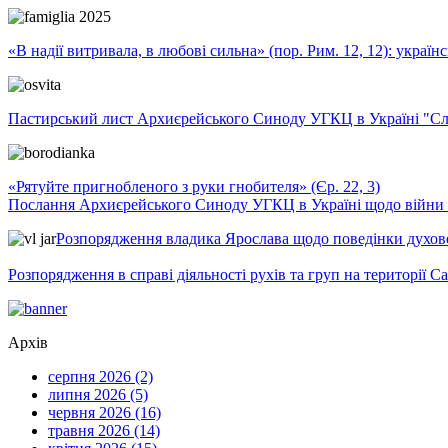
«В надії витривала, в любові сильна» (пор. Рим. 12, 12): укра
Пастирський лист Архиєрейського Синоду УГКЦ в Україні "Сло
«Рятуйте пригнобленого з руки гнобителя» (Єр. 22, 3)
Послання Архиєрейського Синоду УГКЦ в Україні щодо війни т
Розпорядження владика Ярослава щодо поведінки духовен
Розпорядження в справі діяльності рухів та груп на території 
Архів
серпня 2026 (2)
липня 2026 (5)
червня 2026 (16)
травня 2026 (14)