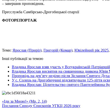
– завершив проповідник.
Пресслужба Самбірсько-Дрогобицької єпархії
ФОТОРЕПОРТАЖ
Теми:
Ярослав (Приріз)
,
Григорій (Комар)
,
Ювілейний рік 2025
Інші публікації за темою
Владика Ярослав взяв участь у Всеукраїнській Патріаршій
Владика Ярослав висвятив на священника диякона Юрія 
Проповідь на дев’яту неділю після Зіслання Святого Духа
У с. Солець на Дрогобиччині відсвяткували 125-ліття ос
Владика Ярослав: Цілительство святого Пантелеймона бу
«Іди за Мною!» (Мр. 2, 14)
Послання Синоду Єпископів УГКЦ 2026 року