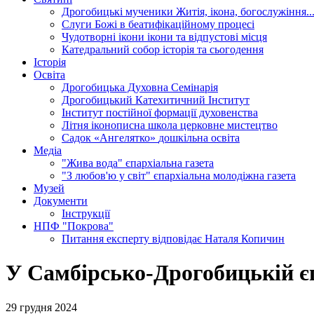
Дрогобицькі мученики
Житія, ікона, богослужіння..
Слуги Божі
в беатифікаційному процесі
Чудотворні ікони
ікони та відпустові місця
Катедральний собор
історія та сьогодення
Історія
Освіта
Дрогобицька Духовна Семінарія
Дрогобицький Катехитичний Інститут
Інститут постійної формації духовенства
Літня іконописна школа
церковне мистецтво
Садок «Ангелятко»
дошкільна освіта
Медіа
"Жива вода"
єпархіальна газета
"З любов'ю у світ"
єпархіальна молодіжна газета
Музей
Документи
Інструкції
НПФ "Покрова"
Питання експерту
відповідає Наталя Копичин
У Самбірсько-Дрогобицькій єп
29 грудня 2024