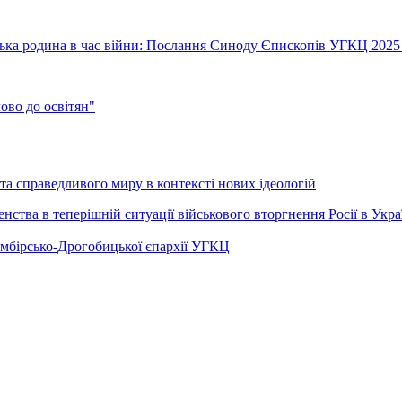
їнська родина в час війни: Послання Синоду Єпископів УГКЦ 2025
во до освітян"
а справедливого миру в контексті нових ідеологій
ства в теперішній ситуації військового вторгнення Росії в Укра
Самбірсько-Дрогобицької єпархії УГКЦ