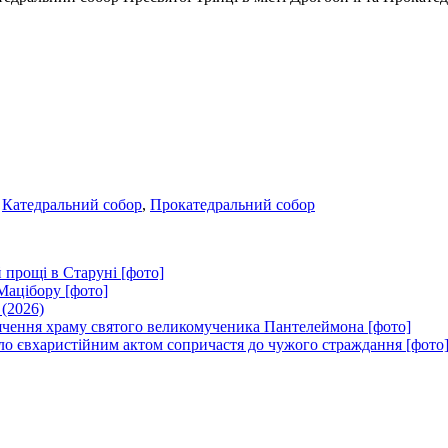
,
Катедральний собор
,
Прокатедральний собор
 прощі в Старуні [фото]
Мацібору [фото]
 (2026)
вячення храму святого великомученика Пантелеймона [фото]
ло євхаристійним актом сопричастя до чужого страждання [фото