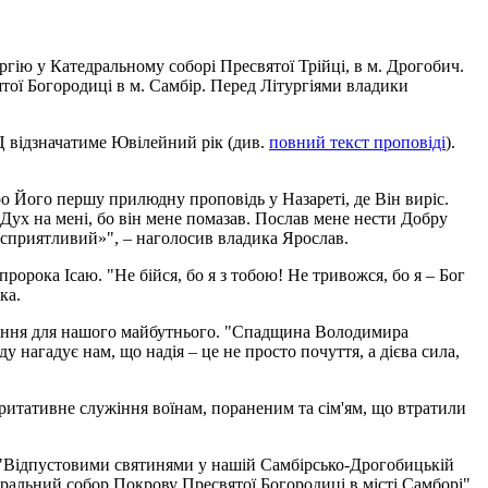
гію у Катедральному соборі Пресвятої Трійці, в м. Дрогобич.
ої Богородиці в м. Самбір. Перед Літургіями владики
КЦ відзначатиме Ювілейний рік (див.
повний текст проповіді
).
о Його першу прилюдну проповідь у Назареті, де Він виріс.
Дух на мені, бо він мене помазав. Послав мене нести Добру
 сприятливий»", – наголосив владика Ярослав.
ророка Ісаю. "Не бійся, бо я з тобою! Не тривожся, бо я – Бог
ка.
ачення для нашого майбутнього. "Спадщина Володимира
нагадує нам, що надія – це не просто почуття, а дієва сила,
ритативне служіння воїнам, пораненим та сім'ям, що втратили
 "Відпустовими святинями у нашій Самбірсько-Дрогобицькій
дральний собор Покрову Пресвятої Богородиці в місті Самборі",