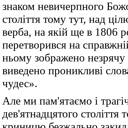
знаком невичерпного Бож
століття тому тут, над ці
верба, на якій ще в 1806 р
перетворився на справжній
ньому зображено незрячу 
виведено проникливі слов
чудес».
Але ми пам'ятаємо і трагіч
дев'ятнадцятого століття 
криницю безжально закида