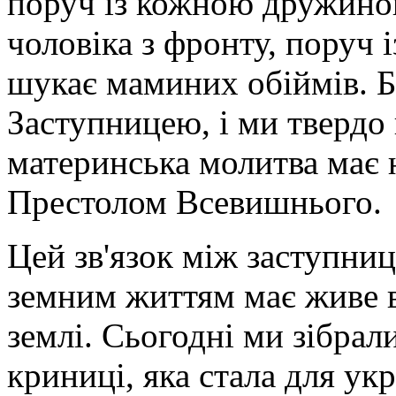
поруч із кожною дружино
чоловіка з фронту, поруч 
шукає маминих обіймів. 
Заступницею, і ми твердо 
материнська молитва має 
Престолом Всевишнього.
Цей зв'язок між заступни
земним життям має живе в
землі. Сьогодні ми зібрали
криниці, яка стала для ук