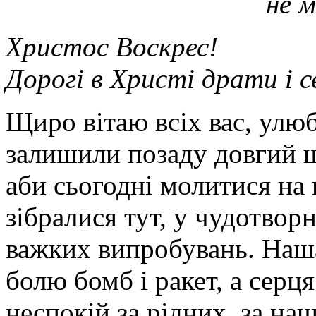
не м
Христос Воскрес!
Дорогі в Христі драти і 
Щиро вітаю всіх вас, улю
залишили позаду довгий ш
аби сьогодні молитися на
зібралися тут, у чудотворн
важких випробувань. Наша
болю бомб і ракет, а серц
неспокій за рідних, за наш