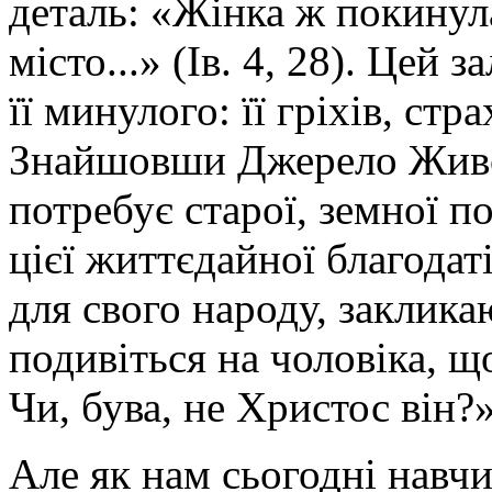
деталь: «Жінка ж покинула
місто...» (Ів. 4, 28). Цей
її минулого: її гріхів, стр
Знайшовши Джерело Живої
потребує старої, земної п
цієї життєдайної благода
для свого народу, заклика
подивіться на чоловіка, що
Чи, бува, не Христос він?» 
Але як нам сьогодні навч