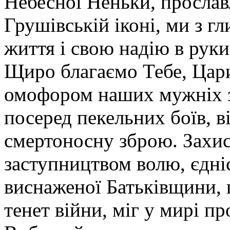
Небесної Неньки, прослав
Грушівській іконі, ми з г
життя і свою надію в рук
Щиро благаємо Тебе, Цари
омофором наших мужніх з
посеред пекельних боїв, в
смертоносну зброю. Захи
заступництвом волю, єдні
виснаженої Батьківщини, 
тенет війни, міг у мирі п