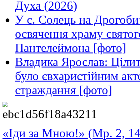
Духа (2026)
У с. Солець на Дрогоби
освячення храму свято
Пантелеймона [фото]
Владика Ярослав: Ціли
було євхаристійним акт
страждання [фото]
«Іди за Мною!» (Мр. 2, 14