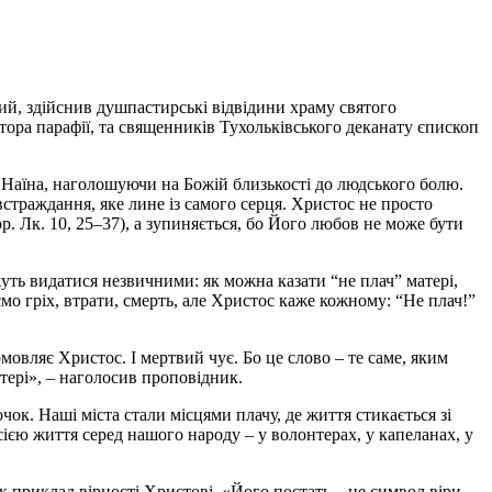
й, здійснив душпастирські відвідини храму святого
ора парафії, та священників Тухольківського деканату єпископ
з Наїна, наголошуючи на Божій близькості до людського болю.
встраждання, яке лине із самого серця. Христос не просто
р. Лк. 10, 25–37), а зупиняється, бо Його любов не може бути
жуть видатися незвичними: як можна казати “не плач” матері,
мо гріх, втрати, смерть, але Христос каже кожному: “Не плач!”
мовляє Христос. І мертвий чує. Бо це слово – те саме, яким
атері», – наголосив проповідник.
чок. Наші міста стали місцями плачу, де життя стикається зі
ією життя серед нашого народу – у волонтерах, у капеланах, у
 приклад вірності Христові. «Його постать – це символ віри,