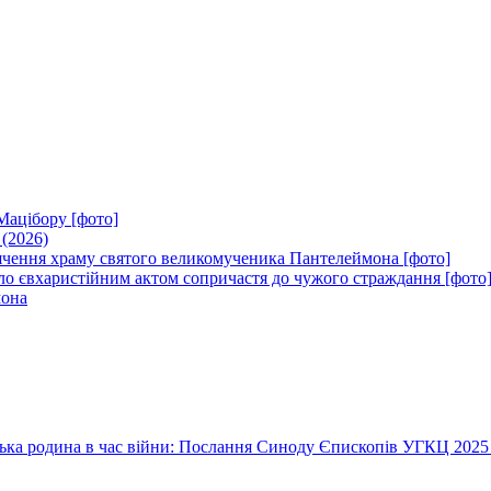
Мацібору [фото]
 (2026)
вячення храму святого великомученика Пантелеймона [фото]
ло євхаристійним актом сопричастя до чужого страждання [фото
мона
їнська родина в час війни: Послання Синоду Єпископів УГКЦ 2025