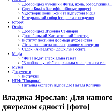
Дрогобицькі мученики
Житія, ікона, богослужіння..
Слуги Божі
в беатифікаційному процесі
Чудотворні ікони
ікони та відпустові місця
Катедральний собор
історія та сьогодення
Історія
Освіта
Дрогобицька Духовна Семінарія
Дрогобицький Катехитичний Інститут
Інститут постійної формації духовенства
Літня іконописна школа
церковне мистецтво
Садок «Ангелятко»
дошкільна освіта
Медіа
"Жива вода"
єпархіальна газета
"З любов'ю у світ"
єпархіальна молодіжна газета
Музей
Документи
Інструкції
НПФ "Покрова"
Питання експерту
відповідає Наталя Копичин
Владика Ярослав: Для нашого
джерелом єдності [фото]