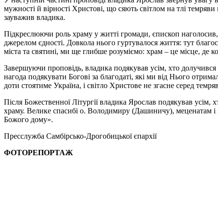
мужності й вірності Христові, що сяють світлом на тлі темряви 
зауважив владика.
Підкреслюючи роль храму у житті громади, єпископ наголосив,
джерелом єдності. Довкола нього гуртувалося життя: тут благос
міста та святині, ми ще глибше розуміємо: храм – це місце, де 
Завершуючи проповідь, владика подякував усім, хто долучився 
нагода подякувати Богові за благодаті, які ми від Нього отр
доти стоятиме Україна, і світло Христове не згасне серед темря
Після Божественної Літургії владика Ярослав подякував усім, х
храму. Велике спасибі о. Володимиру (Дашиничу), меценатам і ц
Божого дому».
Пресслужба Самбірсько-Дрогобицької єпархії
ФОТОРЕПОРТАЖ