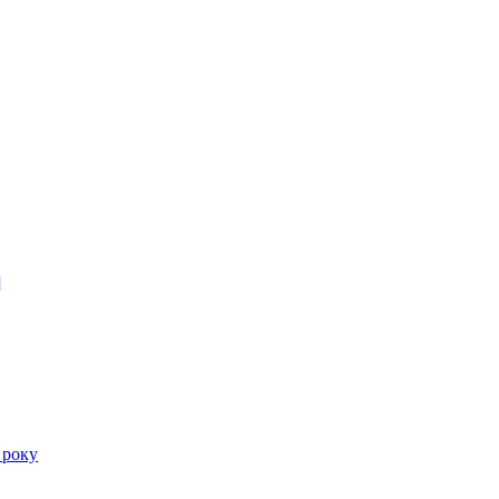
]
 року