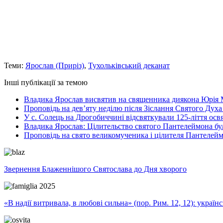
Теми:
Ярослав (Приріз)
,
Тухольківський деканат
Інші публікації за темою
Владика Ярослав висвятив на священника диякона Юрія 
Проповідь на дев’яту неділю після Зіслання Святого Духа
У с. Солець на Дрогобиччині відсвяткували 125-ліття ос
Владика Ярослав: Цілительство святого Пантелеймона бу
Проповідь на свято великомученика і цілителя Пантелей
Звернення Блаженнішого Святослава до Дня хворого
«В надії витривала, в любові сильна» (пор. Рим. 12, 12): укра