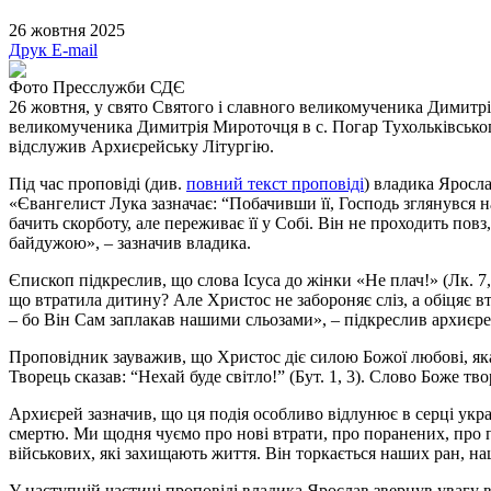
26 жовтня 2025
Друк
E-mail
Фото Пресслужби СДЄ
26 жовтня, у свято Святого і славного великомученика Димитр
великомученика Димитрія Мироточця в с. Погар Тухольківського
відслужив Архиєрейську Літургію.
Під час проповіді (див.
повний текст проповіді
) владика Яросла
«Євангелист Лука зазначає: “Побачивши її, Господь зглянувся на
бачить скорботу, але переживає її у Собі. Він не проходить пов
байдужою», – зазначив владика.
Єпископ підкреслив, що слова Ісуса до жінки «Не плач!» (Лк. 7
що втратила дитину? Але Христос не забороняє сліз, а обіцяє в
– бо Він Сам заплакав нашими сльозами», – підкреслив архиєре
Проповідник зауважив, що Христос діє силою Божої любові, яка п
Творець сказав: “Нехай буде світло!” (Бут. 1, 3). Слово Боже тв
Архиєрей зазначив, що ця подія особливо відлунює в серці украї
смертю. Ми щодня чуємо про нові втрати, про поранених, про по
військових, які захищають життя. Він торкається наших ран, на
У наступній частині проповіді владика Ярослав звернув увагу 