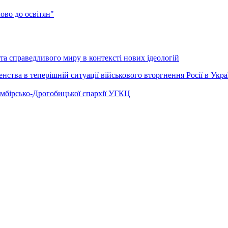
во до освітян"
а справедливого миру в контексті нових ідеологій
ства в теперішній ситуації військового вторгнення Росії в Укра
Самбірсько-Дрогобицької єпархії УГКЦ