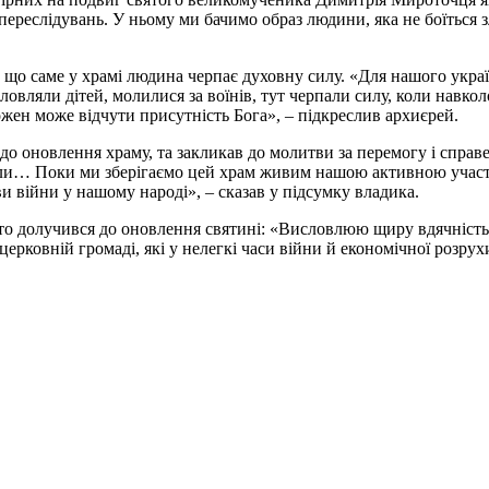
переслідувань. У ньому ми бачимо образ людини, яка не боїться зла
 що саме у храмі людина черпає духовну силу. «Для нашого укра
ловляли дітей, молилися за воїнів, тут черпали силу, коли навкол
кожен може відчути присутність Бога», – підкреслив архиєрей.
до оновлення храму, та закликав до молитви за перемогу і справ
имали… Поки ми зберігаємо цей храм живим нашою активною участ
ви війни у нашому народі», – сказав у підсумку владика.
то долучився до оновлення святині: «Висловлюю щиру вдячність у
ерковній громаді, які у нелегкі часи війни й економічної розру