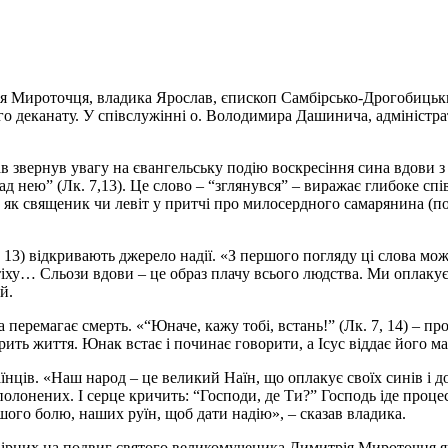
ія Мироточця, владика Ярослав, єпископ Самбірсько-Дрогобицьки
 деканату. У співслужінні о. Володимира Дашинича, адміністрат
в звернув увагу на євангельську подію воскресіння сина вдови 
д нею” (Лк. 7,13). Це слово – “зглянувся” – виражає глибоке спі
з, як священик чи левіт у притчі про милосердного самарянина (по
, 13) відкривають джерело надії. «З першого погляду ці слова мо
тіху… Сльози вдови – це образ плачу всього людства. Ми оплакує
й.
еремагає смерть. «“Юначе, кажу тобі, встань!” (Лк. 7, 14) – про
орить життя. Юнак встає і починає говорити, а Ісус віддає його м
нців. «Наш народ – це великий Наїн, що оплакує своїх синів і до
лонених. І серце кричить: “Господи, де Ти?” Господь іде процес
шого болю, наших руїн, щоб дати надію», – сказав владика.
вірних на подвиг святого великомученика Димитрія Мироточця як