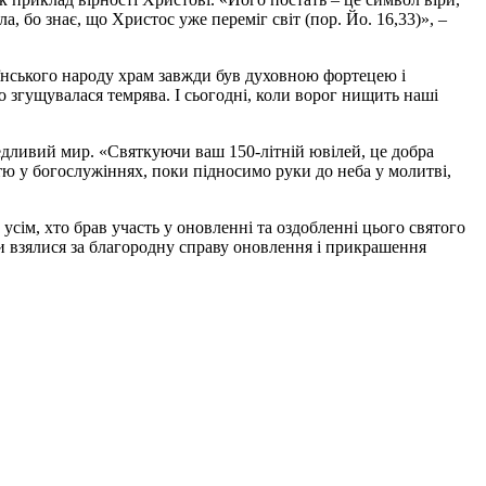
, бо знає, що Христос уже переміг світ (пор. Йо. 16,33)», –
їнського народу храм завжди був духовною фортецею і
о згущувалася темрява. І сьогодні, коли ворог нищить наші
едливий мир. «Святкуючи ваш 150-літній ювілей, це добра
ю у богослужіннях, поки підносимо руки до неба у молитві,
сім, хто брав участь у оновленні та оздобленні цього святого
хи взялися за благородну справу оновлення і прикрашення