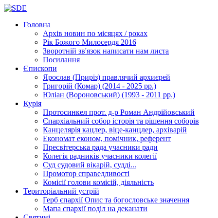
Головна
Архів новин
по місяцях / роках
Рік Божого Милосердя
2016
Зворотній зв'язок
написати нам листа
Посилання
Єпископи
Ярослав (Приріз)
правлячий архиєрей
Григорій (Комар)
(2014 - 2025 рр.)
Юліан (Вороновський)
(1993 - 2011 рр.)
Курія
Протосинкел
прот. д-р Роман Андрійовський
Єпархіальний собор
історія та рішення соборів
Канцелярія
кацлер, віце-канцлер, архіварій
Економат
економ, помічник, референт
Пресвітерська рада
учасники ради
Колегія радників
учасники колегії
Суд
судовий вікарій, судді...
Промотор справедливості
Комісії
голови комісій, діяльність
Територіальний устрій
Герб єпархії
Опис та богословське значення
Мапа єпархії
поділ на деканати
Святині