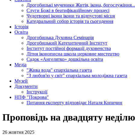
Дрогобицькі мученики
Житія, ікона, богослужіння..
Слуги Божі
в беатифікаційному процесі
Чудотворні ікони
ікони та відпустові місця
Катедральний собор
історія та сьогодення
Історія
Освіта
Дрогобицька Духовна Семінарія
Дрогобицький Катехитичний Інститут
Інститут постійної формації духовенства
Літня іконописна школа
церковне мистецтво
Садок «Ангелятко»
дошкільна освіта
Медіа
"Жива вода"
єпархіальна газета
"З любов'ю у світ"
єпархіальна молодіжна газета
Музей
Документи
Інструкції
НПФ "Покрова"
Питання експерту
відповідає Наталя Копичин
Проповідь на двадцяту неділю
26 жовтня 2025