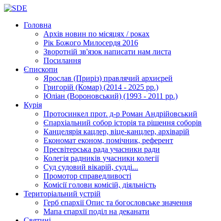
Головна
Архів новин
по місяцях / роках
Рік Божого Милосердя
2016
Зворотній зв'язок
написати нам листа
Посилання
Єпископи
Ярослав (Приріз)
правлячий архиєрей
Григорій (Комар)
(2014 - 2025 рр.)
Юліан (Вороновський)
(1993 - 2011 рр.)
Курія
Протосинкел
прот. д-р Роман Андрійовський
Єпархіальний собор
історія та рішення соборів
Канцелярія
кацлер, віце-канцлер, архіварій
Економат
економ, помічник, референт
Пресвітерська рада
учасники ради
Колегія радників
учасники колегії
Суд
судовий вікарій, судді...
Промотор справедливості
Комісії
голови комісій, діяльність
Територіальний устрій
Герб єпархії
Опис та богословське значення
Мапа єпархії
поділ на деканати
Святині