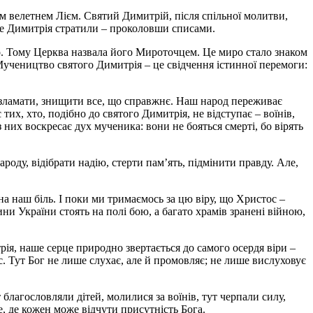
им велетнем Лієм. Святий Димитрій, після спільної молитви,
 це Димитрія стратили – проколовши списами.
ро. Тому Церква назвала його Мироточцем. Це миро стало знаком
Мучеництво святого Димитрія – це свідчення істинної перемоги:
, зламати, знищити все, що справжнє. Наш народ переживає
 тих, хто, подібно до святого Димитрія, не відступає – воїнів,
з них воскресає дух мученика: вони не бояться смерті, бо вірять
оду, відібрати надію, стерти пам’ять, підмінити правду. Але,
а наш біль. І поки ми тримаємось за цю віру, що Христос –
ни України стоять на полі бою, а багато храмів зранені війною,
ія, наше серце природно звертається до самого осердя віри –
ас. Тут Бог не лише слухає, але й промовляє; не лише вислуховує
лагословляли дітей, молилися за воїнів, тут черпали силу,
е, де кожен може відчути присутність Бога.