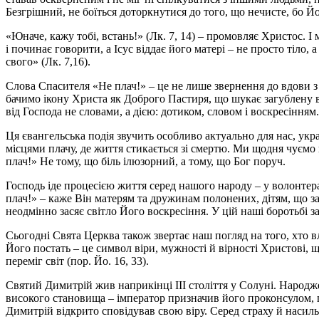
Безгрішний, не боїться доторкнутися до того, що нечисте, бо Й
«Юначе, кажу тобі, встань!» (Лк. 7, 14) – промовляє Христос. І 
і починає говорити, а Ісус віддає його матері – не просто тіло,
свого» (Лк. 7,16).
Слова Спасителя «Не плач!» – це не лише звернення до вдови з На
бачимо ікону Христа як Доброго Пастиря, що шукає загублену вівц
від Господа не словами, а дією: дотиком, словом і воскресінням.
Ця євангельська подія звучить особливо актуально для нас, укр
місцями плачу, де життя стикається зі смертю. Ми щодня чуємо
плач!» Не тому, що біль ілюзорний, а тому, що Бог поруч.
Господь іде процесією життя серед нашого народу – у волонтера
плач!» – каже Він матерям та дружинам полонених, дітям, що за
неодмінно засяє світло Його воскресіння. У цій наші боротьбі 
Сьогодні Свята Церква також звертає наш погляд на того, хто
Його постать – це символ віри, мужності й вірності Христові, щ
переміг світ (пор. Йо. 16, 33).
Святий Димитрій жив наприкінці ІІІ століття у Солуні. Народжен
високого становища – імператор призначив його проконсулом, пр
Димитрій відкрито сповідував свою віру. Серед страху й насил