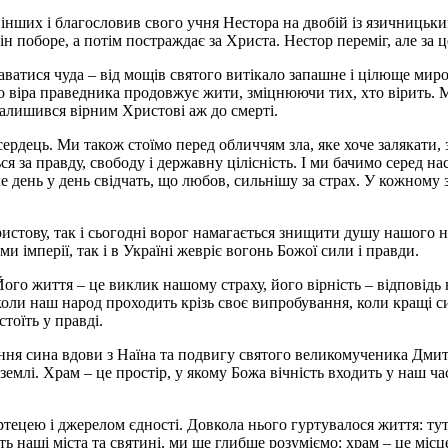
 інших і благословив свого учня Нестора на двобій із язичницьк
н поборе, а потім постраждає за Христа. Нестор переміг, але за
таватися чуда – від мощів святого витікало запашне і цілюще ми
що віра праведника продовжує жити, зміцнюючи тих, хто вірить. 
 залишився вірним Христові аж до смерті.
ердець. Ми також стоїмо перед обличчям зла, яке хоче залякати
я за правду, свободу і державну цілісність. І ми бачимо серед нас
ле день у день свідчать, що любов, сильнішу за страх. У кожному 
тову, так і сьогодні ворог намагається знищити душу нашого нар
ми імперії, так і в Україні жевріє вогонь Божої сили і правди.
о життя – це виклик нашому страху, його вірність – відповідь н
коли наш народ проходить крізь своє випробування, коли кращі си
тоїть у правді.
ння сина вдови з Наїна та подвигу святого великомученика Дмитр
 землі. Храм – це простір, у якому Божа вічність входить у наш ч
цею і джерелом єдності. Довкола нього гуртувалося життя: тут б
ь наші міста та святині, ми ще глибше розуміємо: храм – це місц