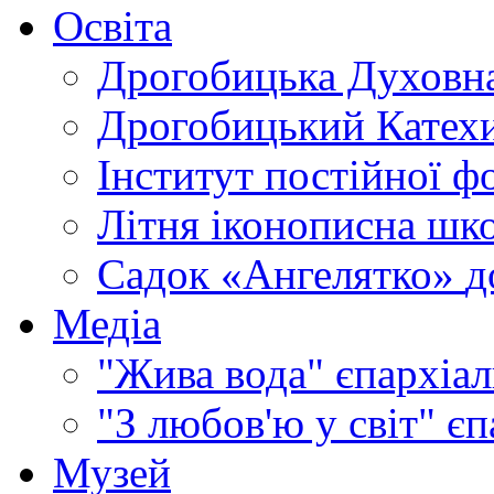
Освіта
Дрогобицька Духовна
Дрогобицький Катехи
Інститут постійної ф
Літня іконописна шк
Садок «Ангелятко»
д
Медіа
"Жива вода"
єпархіал
"З любов'ю у світ"
єп
Музей