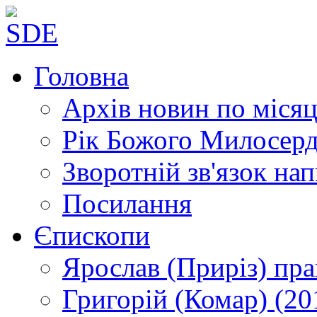
Головна
Архів новин
по місяц
Рік Божого Милосер
Зворотній зв'язок
нап
Посилання
Єпископи
Ярослав (Приріз)
пра
Григорій (Комар)
(20