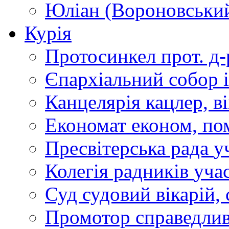
Юліан (Вороновськи
Курія
Протосинкел
прот. д
Єпархіальний собор
Канцелярія
кацлер, в
Економат
економ, по
Пресвітерська рада
у
Колегія радників
учас
Суд
судовий вікарій, с
Промотор справедлив