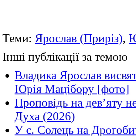
Теми:
Ярослав (Приріз)
,
Ю
Інші публікації за темою
Владика Ярослав висвя
Юрія Мацібору [фото]
Проповідь на дев’яту н
Духа (2026)
У с. Солець на Дрогоби