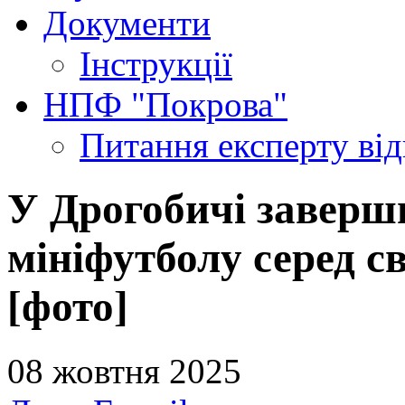
Документи
Інструкції
НПФ "Покрова"
Питання експерту
ві
У Дрогобичі заверш
мініфутболу серед 
[фото]
08 жовтня 2025