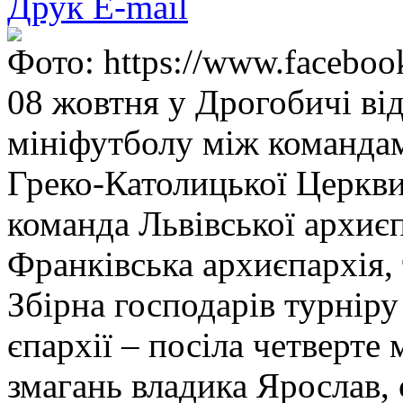
Друк
E-mail
Фото: https://www.faceboo
08 жовтня у Дрогобичі від
мініфутболу між командам
Греко-Католицької Церкви
команда Львівської архиєпа
Франківська архиєпархія, 
Збірна господарів турнір
єпархії – посіла четверте
змагань владика Ярослав,