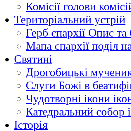
Комісії
голови комісі
Територіальний устрій
Герб єпархії
Опис та 
Мапа єпархії
поділ н
Святині
Дрогобицькі мучени
Слуги Божі
в беатиф
Чудотворні ікони
іко
Катедральний собор
Історія