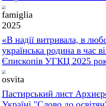
«В надії витривала, в любо
українська родина в час 
Єпископів УГКЦ 2025 ро
Пастирський лист Архиє
Україні "Слово до освітян