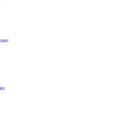
]
 року
їну