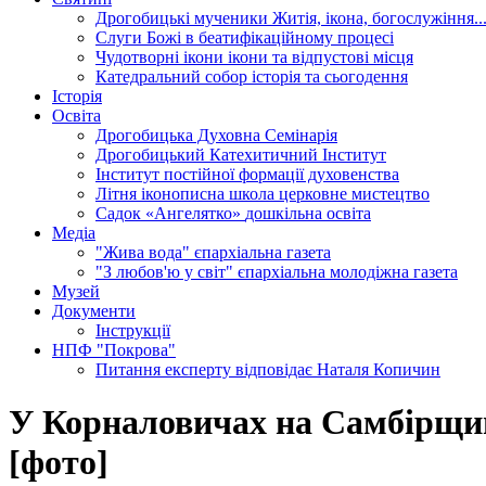
Дрогобицькі мученики
Житія, ікона, богослужіння..
Слуги Божі
в беатифікаційному процесі
Чудотворні ікони
ікони та відпустові місця
Катедральний собор
історія та сьогодення
Історія
Освіта
Дрогобицька Духовна Семінарія
Дрогобицький Катехитичний Інститут
Інститут постійної формації духовенства
Літня іконописна школа
церковне мистецтво
Садок «Ангелятко»
дошкільна освіта
Медіа
"Жива вода"
єпархіальна газета
"З любов'ю у світ"
єпархіальна молодіжна газета
Музей
Документи
Інструкції
НПФ "Покрова"
Питання експерту
відповідає Наталя Копичин
У Корналовичах на Самбірщин
[фото]