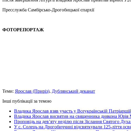
Пресслужба Самбірсько-Дрогобицької єпархії
ФОТОРЕПОРТАЖ
Теми:
Ярослав (Приріз)
,
Дублянський деканат
Інші публікації за темою
Владика Ярослав взяв участь у Всеукраїнській Патріаршій
Владика Ярослав висвятив на священника диякона Юрія 
Проповідь на дев’яту неділю після Зіслання Святого Духа
У с. Солець на Дрогобиччині відсвяткували 125-ліття ос