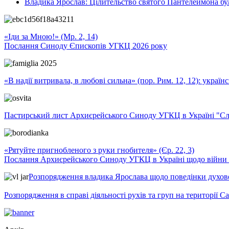
Владика Ярослав: Цілительство святого Пантелеймона бу
«Іди за Мною!» (Мр. 2, 14)
Послання Синоду Єпископів УГКЦ 2026 року
«В надії витривала, в любові сильна» (пор. Рим. 12, 12): укра
Пастирський лист Архиєрейського Синоду УГКЦ в Україні "Сло
«Рятуйте пригнобленого з руки гнобителя» (Єр. 22, 3)
Послання Архиєрейського Синоду УГКЦ в Україні щодо війни т
Розпорядження владика Ярослава щодо поведінки духовен
Розпорядження в справі діяльності рухів та груп на території 