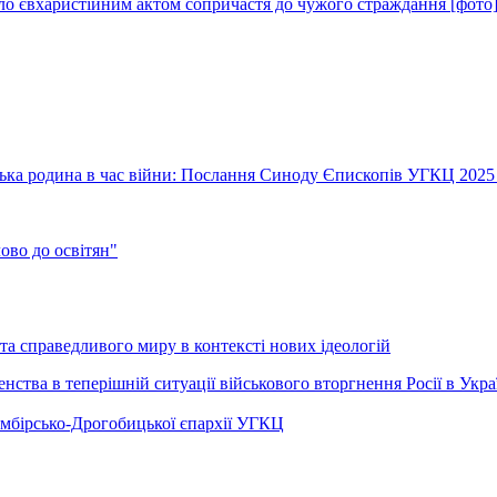
ло євхаристійним актом сопричастя до чужого страждання [фото
їнська родина в час війни: Послання Синоду Єпископів УГКЦ 2025
во до освітян"
а справедливого миру в контексті нових ідеологій
ства в теперішній ситуації військового вторгнення Росії в Укра
Самбірсько-Дрогобицької єпархії УГКЦ