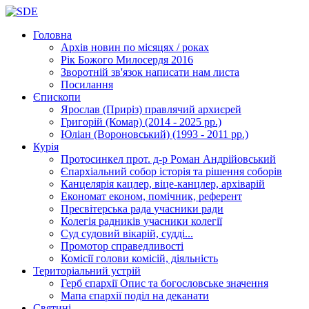
Головна
Архів новин
по місяцях / роках
Рік Божого Милосердя
2016
Зворотній зв'язок
написати нам листа
Посилання
Єпископи
Ярослав (Приріз)
правлячий архиєрей
Григорій (Комар)
(2014 - 2025 рр.)
Юліан (Вороновський)
(1993 - 2011 рр.)
Курія
Протосинкел
прот. д-р Роман Андрійовський
Єпархіальний собор
історія та рішення соборів
Канцелярія
кацлер, віце-канцлер, архіварій
Економат
економ, помічник, референт
Пресвітерська рада
учасники ради
Колегія радників
учасники колегії
Суд
судовий вікарій, судді...
Промотор справедливості
Комісії
голови комісій, діяльність
Територіальний устрій
Герб єпархії
Опис та богословське значення
Мапа єпархії
поділ на деканати
Святині