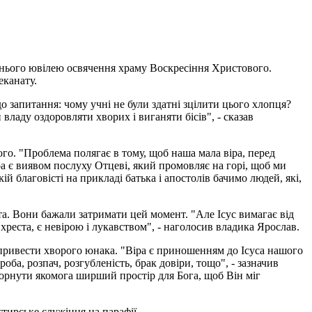
ітнього ювілею освячення храму Воскресіння Христового.
еканату.
о запитання: чому учні не були здатні зцілити цього хлопця?
владу оздоровляти хворих і виганяти бісів", - сказав
го. "Проблема полягає в тому, щоб наша мала віра, перед
іра є виявом послуху Отцеві, який промовляє на горі, щоб ми
й благовісті на прикладі батька і апостолів бачимо людей, які,
а. Вони бажали затримати цей момент. "Але Ісус вимагає від
и хреста, є невірою і лукавством", - наголосив владика Ярослав.
в привести хворого юнака. "Віра є приношенням до Ісуса нашого
ба, розпач, розгубленість, брак довіри, тощо", - зазначив
згорнути якомога ширший простір для Бога, щоб Він міг
стирське служіння на парафії.