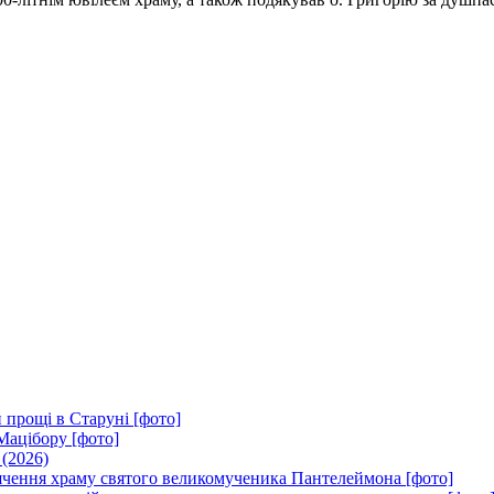
 прощі в Старуні [фото]
Мацібору [фото]
 (2026)
вячення храму святого великомученика Пантелеймона [фото]