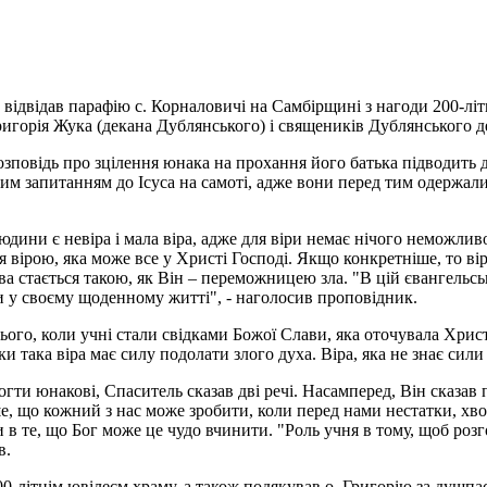
 відвідав парафію с. Корналовичі на Самбірщині з нагоди 200-л
игорія Жука (декана Дублянського) і священиків Дублянського д
озповідь про зцілення юнака на прохання його батька підводить д
цим запитанням до Ісуса на самоті, адже вони перед тим одержали 
ини є невіра і мала віра, адже для віри немає нічого неможливо
ася вірою, яка може все у Христі Господі. Якщо конкретніше, то в
а стається такою, як Він – переможницею зла. "В цій євангельські
ти у своєму щоденному житті", - наголосив проповідник.
ого, коли учні стали свідками Божої Слави, яка оточувала Христ
ьки така віра має силу подолати злого духа. Віра, яка не знає сил
огти юнакові, Спаситель сказав дві речі. Насамперед, Він сказа
е, що кожний з нас може зробити, коли перед нами нестатки, хворо
и в те, що Бог може це чудо вчинити. "Роль учня в тому, щоб ро
в.
00-літнім ювілеєм храму, а також подякував о. Григорію за душпа