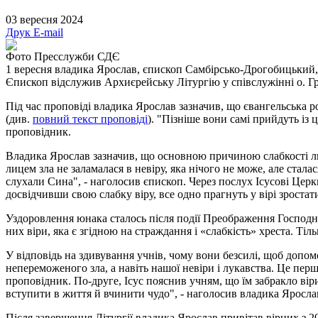
03 вересня 2024
Друк
E-mail
Фото Пресслужби СДЄ
1 вересня владика Ярослав, єпископ Самбірсько-Дрогобицький,
Єпископ відслужив Архиєрейську Літургію у співслужінні о. Гр
Під час проповіді владика Ярослав зазначив, що євангельська р
(див.
повний текст проповіді
). "Пізніше вони самі прийдуть із 
проповідник.
Владика Ярослав зазначив, що основною причиною слабкості люд
лицем зла не заламалася в невіру, яка нічого не може, але стал
слухали Сина", - наголосив єпископ. Через послух Ісусові Церкв
досвідчивши свою слабку віру, все одно прагнуть у вірі зроста
Уздоровлення юнака сталось після події Преображення Господнь
них віри, яка є згідною на страждання і «слабкість» хреста. Тіл
У відповідь на здивування учнів, чому вони безсилі, щоб допом
непереможеного зла, а навіть нашої невіри і лукавства. Це перш
проповідник. По-друге, Ісус пояснив учням, що їм забракло вір
вступити в життя й вчинити чудо", - наголосив владика Яросла
Після завершення Літургії владика Ярослав привітав вірних з 2