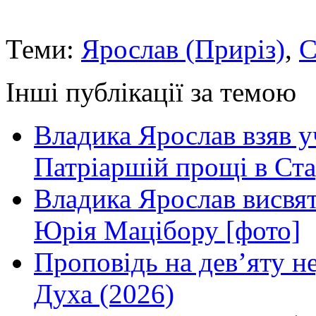
Теми:
Ярослав (Приріз)
,
С
Інші публікації за темою
Владика Ярослав взяв у
Патріаршій прощі в Ста
Владика Ярослав висвя
Юрія Мацібору [фото]
Проповідь на дев’яту н
Духа (2026)