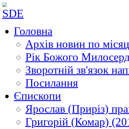
Головна
Архів новин
по місяц
Рік Божого Милосер
Зворотній зв'язок
нап
Посилання
Єпископи
Ярослав (Приріз)
пра
Григорій (Комар)
(20