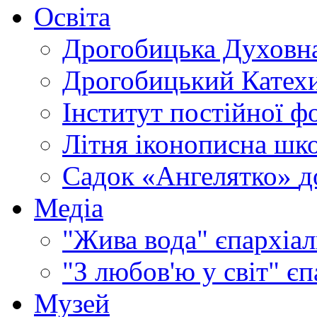
Освіта
Дрогобицька Духовна
Дрогобицький Катехи
Інститут постійної ф
Літня іконописна шк
Садок «Ангелятко»
д
Медіа
"Жива вода"
єпархіал
"З любов'ю у світ"
єп
Музей