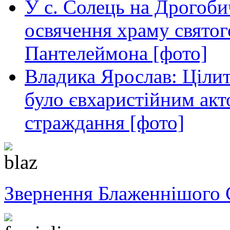
У с. Солець на Дрогоби
освячення храму свято
Пантелеймона [фото]
Владика Ярослав: Ціли
було євхаристійним акт
страждання [фото]
Звернення Блаженнішого 