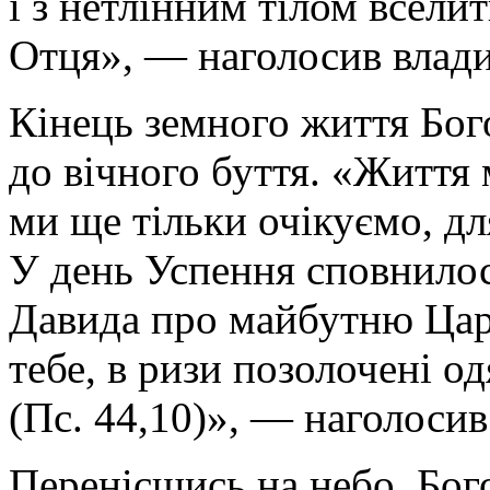
і з нетлінним тілом всели
Отця», — наголосив влади
Кінець земного життя Бог
до вічного буття. «Життя 
ми ще тільки очікуємо, д
У день Успення сповнило
Давида про майбутню Цар
тебе, в ризи позолочені о
(Пс. 44,10)», — наголосив
Перенісшись на небо, Бог