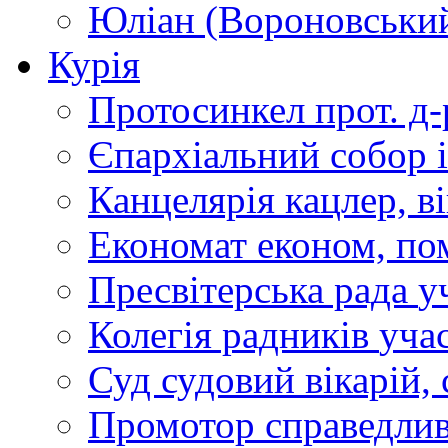
Юліан (Вороновськи
Курія
Протосинкел
прот. д
Єпархіальний собор
Канцелярія
кацлер, в
Економат
економ, по
Пресвітерська рада
у
Колегія радників
учас
Суд
судовий вікарій, с
Промотор справедлив