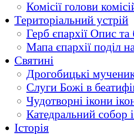
Комісії
голови комісі
Територіальний устрій
Герб єпархії
Опис та 
Мапа єпархії
поділ н
Святині
Дрогобицькі мучени
Слуги Божі
в беатиф
Чудотворні ікони
іко
Катедральний собор
Історія