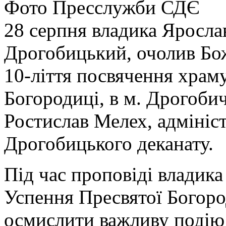
Фото Пресслужби СДЄ
28 серпня владика Яросла
Дрогобицький, очолив Бож
10-ліття посвячення храм
Богородиці, в м. Дрогоби
Ростислав Мелех, адмініс
Дрогобицького деканату.
Під час проповіді владика
Успення Пресвятої Богоро
осмислити важливу подію