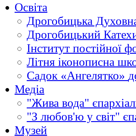
Освіта
Дрогобицька Духовна
Дрогобицький Катехи
Інститут постійної ф
Літня іконописна шк
Садок «Ангелятко»
д
Медіа
"Жива вода"
єпархіал
"З любов'ю у світ"
єп
Музей