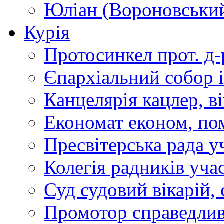
Юліан (Вороновськи
Курія
Протосинкел
прот. д
Єпархіальний собор
Канцелярія
кацлер, в
Економат
економ, по
Пресвітерська рада
у
Колегія радників
учас
Суд
судовий вікарій, с
Промотор справедлив