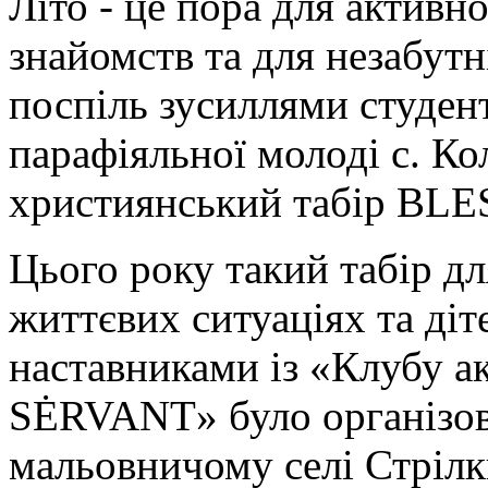
Літо - це пора для активн
знайомств та для незабутн
поспіль зусиллями студент
парафіяльної молоді с. Ко
християнський табір B
Цього року такий табір дл
життєвих ситуаціях та ді
наставниками із «Клубу а
SĖRVANT» було організов
мальовничому селі Стрілк