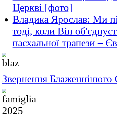
Церкві [фото]
Владика Ярослав: Ми пі
тоді, коли Він об'єднуєт
пасхальної трапези – Єв
Звернення Блаженнішого 