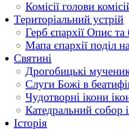
Комісії
голови комісі
Територіальний устрій
Герб єпархії
Опис та 
Мапа єпархії
поділ н
Святині
Дрогобицькі мучени
Слуги Божі
в беатиф
Чудотворні ікони
іко
Катедральний собор
Історія