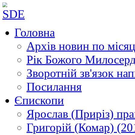
Головна
Архів новин
по місяц
Рік Божого Милосер
Зворотній зв'язок
нап
Посилання
Єпископи
Ярослав (Приріз)
пра
Григорій (Комар)
(20