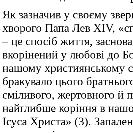
Як зазначив у своєму звер
хворого Папа Лев ХIV, «с
– це спосіб життя, заснов
вкорінений у любові до Б
нашому християнському сп
бракувало цього братньог
сміливого, жертовного й 
найглибше коріння в нашом
Ісуса Христа» (3). Запал