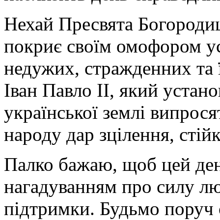
Нехай Пресвята Богородиц
покриє своїм омофором ус
недужих, стражденних та 
Іван Павло ІІ, який устано
української землі випрося
народу дар зцілення, стійк
Палко бажаю, щоб цей ден
нагадуванням про силу люб
підтримки. Будьмо поруч о