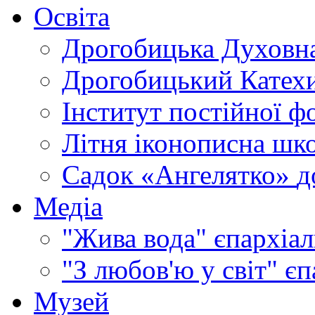
Освіта
Дрогобицька Духовна
Дрогобицький Катехи
Інститут постійної ф
Літня іконописна шк
Садок «Ангелятко»
д
Медіа
"Жива вода"
єпархіал
"З любов'ю у світ"
єп
Музей