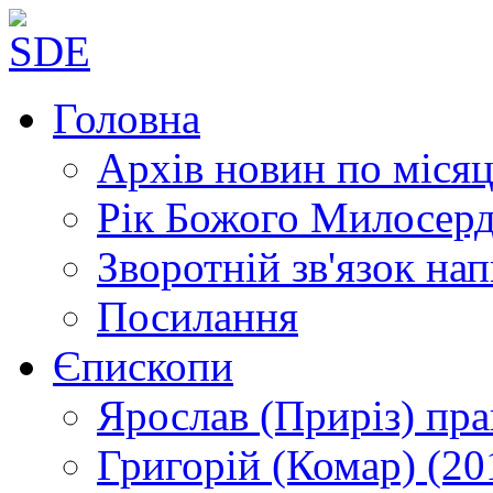
Головна
Архів новин
по місяц
Рік Божого Милосер
Зворотній зв'язок
нап
Посилання
Єпископи
Ярослав (Приріз)
пра
Григорій (Комар)
(20