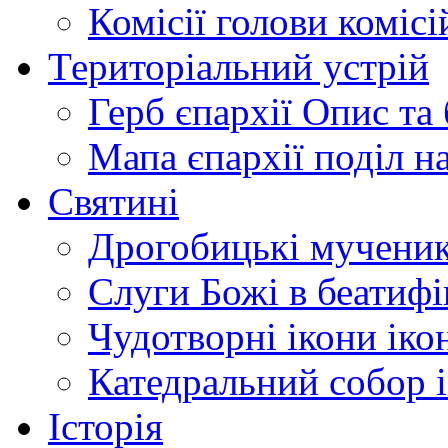
Комісії
голови комісі
Територіальний устрій
Герб єпархії
Опис та 
Мапа єпархії
поділ н
Святині
Дрогобицькі мучени
Слуги Божі
в беатиф
Чудотворні ікони
іко
Катедральний собор
Історія