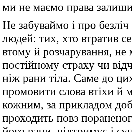
ми не маємо права залишит
Не забуваймо і про безлі
людей: тих, хто втратив с
втому й розчарування, не
постійному страху чи від
ніж рани тіла. Саме до ци
промовити слова втіхи й м
кожним, за прикладом доб
проходить повз пораненого
його рани, підтримує і су