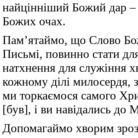
найцінніший Божий дар – 
Божих очах.
Пам’ятаймо, що Слово Бож
Письмі, повинно стати дл
натхнення для служіння хв
кожному ділі милосердя, 
ми торкаємося самого Хри
[був], і ви навідались до 
Допомагаймо хворим зрозу