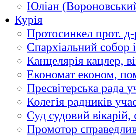
Юліан (Вороновськи
Курія
Протосинкел
прот. д
Єпархіальний собор
Канцелярія
кацлер, в
Економат
економ, по
Пресвітерська рада
у
Колегія радників
учас
Суд
судовий вікарій, с
Промотор справедлив