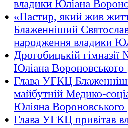
владики Юліана Вороно
«Пастир, який жив жит
Блаженніший Святослав 
народження владики Юл
Дрогобицькій гімназії 
Юліана Вороновського 
Глава УГКЦ Блаженніши
майбутній Медико-соціа
Юліяна Вороновського 
Глава УГКЦ привітав вл