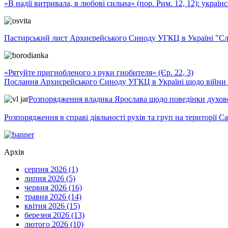
«В надії витривала, в любові сильна» (пор. Рим. 12, 12): укра
Пастирський лист Архиєрейського Синоду УГКЦ в Україні "Сло
«Рятуйте пригнобленого з руки гнобителя» (Єр. 22, 3)
Послання Архиєрейського Синоду УГКЦ в Україні щодо війни т
Розпорядження владика Ярослава щодо поведінки духовен
Розпорядження в справі діяльності рухів та груп на території 
Архів
серпня 2026 (1)
липня 2026 (5)
червня 2026 (16)
травня 2026 (14)
квітня 2026 (15)
березня 2026 (13)
лютого 2026 (10)