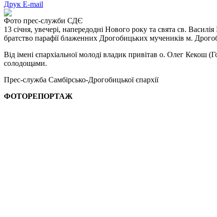
Друк
E-mail
Фото прес-служби СДЄ
13 січня, увечері, напередодні Нового року та свята св. Василі
братство парафії блаженних Дрогобицьких мучеників м. Дрого
Від імені єпархіальної молоді владик привітав о. Олег Кекош (Г
солодощами.
Прес-служба Самбірсько-Дрогобицької єпархії
ФОТОРЕПОРТАЖ