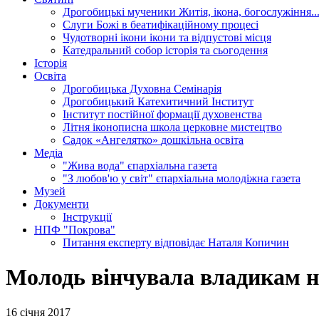
Дрогобицькі мученики
Житія, ікона, богослужіння..
Слуги Божі
в беатифікаційному процесі
Чудотворні ікони
ікони та відпустові місця
Катедральний собор
історія та сьогодення
Історія
Освіта
Дрогобицька Духовна Семінарія
Дрогобицький Катехитичний Інститут
Інститут постійної формації духовенства
Літня іконописна школа
церковне мистецтво
Садок «Ангелятко»
дошкільна освіта
Медіа
"Жива вода"
єпархіальна газета
"З любов'ю у світ"
єпархіальна молодіжна газета
Музей
Документи
Інструкції
НПФ "Покрова"
Питання експерту
відповідає Наталя Копичин
Молодь вінчувала владикам н
16 січня 2017