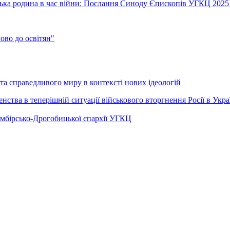
їнська родина в час війни: Послання Синоду Єпископів УГКЦ 2025
во до освітян"
а справедливого миру в контексті нових ідеологій
ства в теперішній ситуації військового вторгнення Росії в Укра
Самбірсько-Дрогобицької єпархії УГКЦ