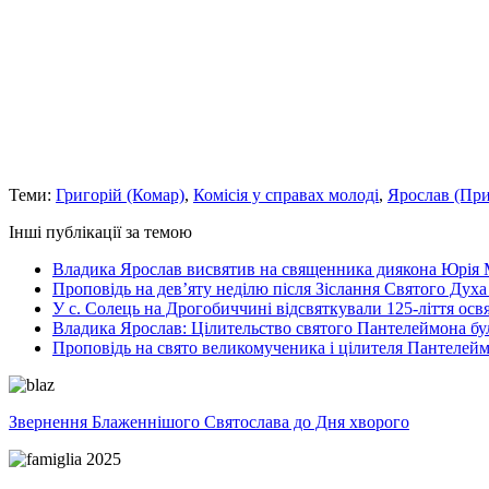
Теми:
Григорій (Комар)
,
Комісія у справах молоді
,
Ярослав (При
Інші публікації за темою
Владика Ярослав висвятив на священника диякона Юрія 
Проповідь на дев’яту неділю після Зіслання Святого Духа
У с. Солець на Дрогобиччині відсвяткували 125-ліття ос
Владика Ярослав: Цілительство святого Пантелеймона бу
Проповідь на свято великомученика і цілителя Пантелей
Звернення Блаженнішого Святослава до Дня хворого