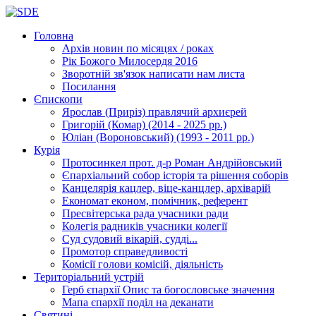
Головна
Архів новин
по місяцях / роках
Рік Божого Милосердя
2016
Зворотній зв'язок
написати нам листа
Посилання
Єпископи
Ярослав (Приріз)
правлячий архиєрей
Григорій (Комар)
(2014 - 2025 рр.)
Юліан (Вороновський)
(1993 - 2011 рр.)
Курія
Протосинкел
прот. д-р Роман Андрійовський
Єпархіальний собор
історія та рішення соборів
Канцелярія
кацлер, віце-канцлер, архіварій
Економат
економ, помічник, референт
Пресвітерська рада
учасники ради
Колегія радників
учасники колегії
Суд
судовий вікарій, судді...
Промотор справедливості
Комісії
голови комісій, діяльність
Територіальний устрій
Герб єпархії
Опис та богословське значення
Мапа єпархії
поділ на деканати
Святині