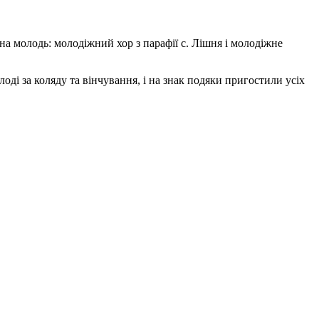
ьна молодь: молодіжний хор з парафії с. Лішня і молодіжне
оді за коляду та вінчування, і на знак подяки пригостили усіх