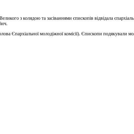
я Великого з колядою та засіваннями єпископів відвідала єпархіал
бич.
олова Єпархіальної молодіжної комісії). Єпископи подякували мол