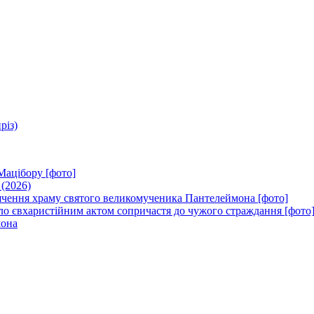
різ)
Мацібору [фото]
 (2026)
вячення храму святого великомученика Пантелеймона [фото]
ло євхаристійним актом сопричастя до чужого страждання [фото
мона