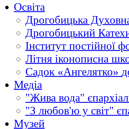
Освіта
Дрогобицька Духовна
Дрогобицький Катехи
Інститут постійної ф
Літня іконописна шк
Садок «Ангелятко»
д
Медіа
"Жива вода"
єпархіал
"З любов'ю у світ"
єп
Музей