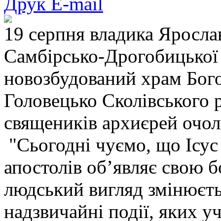
Друк
E-mail
19 серпня владика Яросла
Самбірсько-Дрогобицької 
новозбудований храм Бого
Головецько Сколівського р
священиків архиєрей очол
"Сьогодні чуємо, що Ісус 
апостолів об’являє свою 
людський вигляд змінюєтьс
надзвичайні події, яких уч