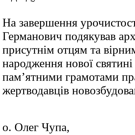
На завершення урочистост
Германович подякував арх
присутнім отцям та вірним
народження нової святині 
пам’ятними грамотами пра
жертводавців новозбудова
о. Олег Чупа,