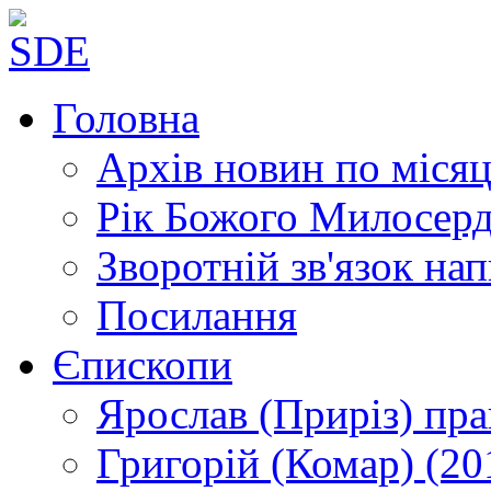
Головна
Архів новин
по місяц
Рік Божого Милосер
Зворотній зв'язок
нап
Посилання
Єпископи
Ярослав (Приріз)
пра
Григорій (Комар)
(20