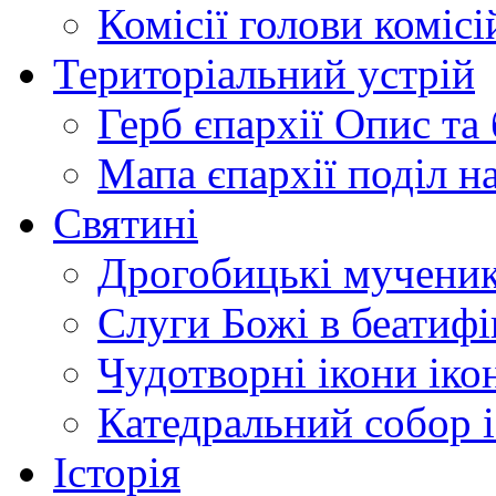
Комісії
голови комісі
Територіальний устрій
Герб єпархії
Опис та 
Мапа єпархії
поділ н
Святині
Дрогобицькі мучени
Слуги Божі
в беатиф
Чудотворні ікони
іко
Катедральний собор
Історія