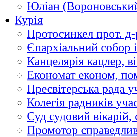
Юліан (Вороновськи
Курія
Протосинкел
прот. д
Єпархіальний собор
Канцелярія
кацлер, в
Економат
економ, по
Пресвітерська рада
у
Колегія радників
учас
Суд
судовий вікарій, с
Промотор справедлив