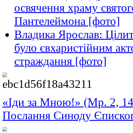
освячення храму свято
Пантелеймона [фото]
Владика Ярослав: Ціли
було євхаристійним акт
страждання [фото]
«Іди за Мною!» (Мр. 2, 14
Послання Синоду Єписко