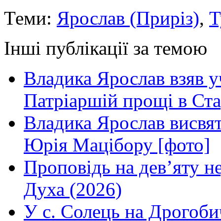
Теми:
Ярослав (Приріз)
,
Т
Інші публікації за темою
Владика Ярослав взяв у
Патріаршій прощі в Ста
Владика Ярослав висвя
Юрія Мацібору [фото]
Проповідь на дев’яту н
Духа (2026)
У с. Солець на Дрогоби