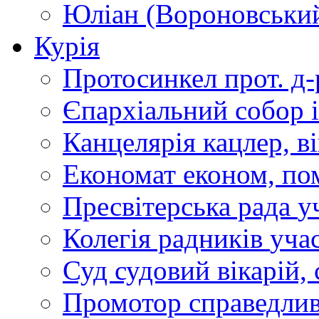
Юліан (Вороновськи
Курія
Протосинкел
прот. д
Єпархіальний собор
Канцелярія
кацлер, в
Економат
економ, по
Пресвітерська рада
у
Колегія радників
учас
Суд
судовий вікарій, с
Промотор справедлив