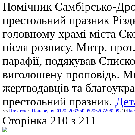
Помічник Самбірсько-Дро
престольний празник Різд
головному храмі міста Ск
після розпису. Митр. прот
парафії, подякував Єписк
виголошену проповідь. Мн
жертводавців та благоукр
престольний празник.
Дет
<<
Початок
<
Попередня
201
202
203
204
205
206
207
208
209
210
Нас
Сторінка 210 з 211