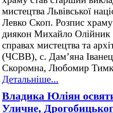
мистецтва Львівської наці
Левко Скоп. Розпис храм
диякон Михайло Олійник (г
справах мистецтва та архі
(ЧСВВ), с. Дам’яна Іване
Скоромна, Любомир Тимкі
Детальніше...
Владика Юліян освяти
Уличне, Дрогобицьког