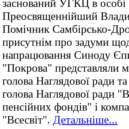
заснований УГКЦ в особі
Преосвященнійший Владик
Помічник Самбірсько-Дрог
присутнім про задуми щод
напрацювання Синоду Єпи
"Покрова" представляли м
голова Наглядової ради т
голова Наглядової ради "В
пенсійних фондів" і компа
"Всесвіт".
Детальніше...