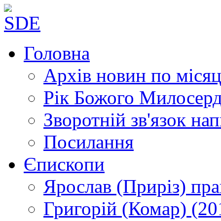
Головна
Архів новин
по місяц
Рік Божого Милосер
Зворотній зв'язок
нап
Посилання
Єпископи
Ярослав (Приріз)
пра
Григорій (Комар)
(20