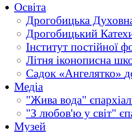
Освіта
Дрогобицька Духовна
Дрогобицький Катехи
Інститут постійної ф
Літня іконописна шк
Садок «Ангелятко»
д
Медіа
"Жива вода"
єпархіал
"З любов'ю у світ"
єп
Музей