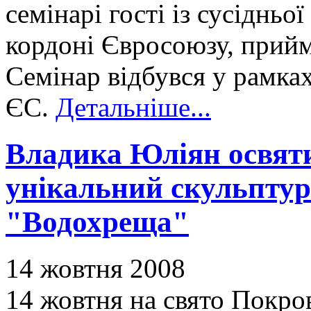
семінарі гості із сусіднь
кордоні Євросоюзу, прийм
Семінар відбувся у рамка
ЄС.
Детальніше...
Владика Юліян освяти
унікальний скульпту
"Водохреща"
14 жовтня 2008
14 жовтня на свято Покров