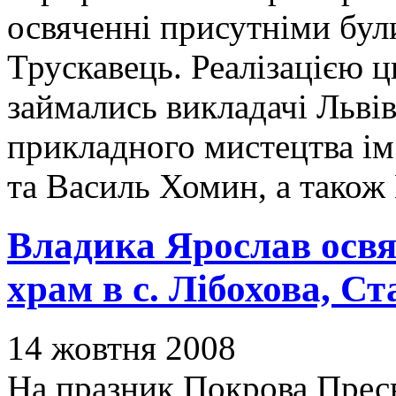
освяченні присутніми були
Трускавець. Реалізацією 
займались викладачі Льві
прикладного мистецтва ім
та Василь Хомин, а тако
Владика Ярослав осв
храм в с. Лібохова, С
14 жовтня 2008
На празник Покрова Пресв