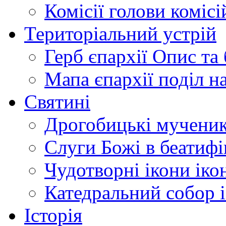
Комісії
голови комісі
Територіальний устрій
Герб єпархії
Опис та 
Мапа єпархії
поділ н
Святині
Дрогобицькі мучени
Слуги Божі
в беатиф
Чудотворні ікони
іко
Катедральний собор
Історія