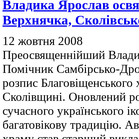
Владика Ярослав освят
Верхнячка, Сколівськ
12 жовтня 2008
Преосвященнійший Владик
Помічник Самбірсько-Дрог
розпис Благовіщенського 
Сколівщині. Оновлений ро
сучасного українського ік
багатовікову традицію. А
храму став старший викла