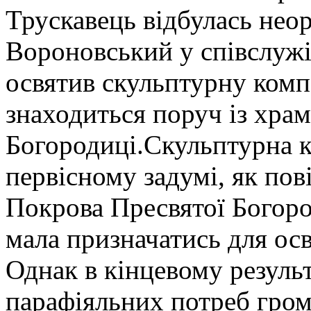
Трускавець відбулась нео
Вороновський у співслужі
освятив скульптурну ком
знаходиться поруч із хра
Богородиці.Скульптурна 
первісному задумі, як по
Покрова Пресвятої Богоро
мала призначатись для осв
Однак в кінцевому резуль
парафіяльних потреб гро