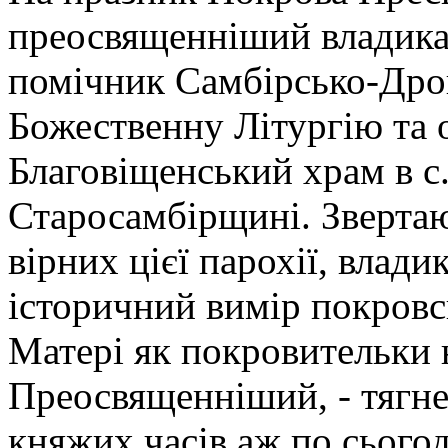
преосвященніший владика 
помічник Самбірсько-Дрог
Божественну Літургію та 
Благовіщенський храм в с
Старосамбірщині. Звертаю
вірних цієї парохії, влад
історичний вимір покровс
Матері як покровительки 
Преосвященніший, - тягне
княжих часів аж по сьогод