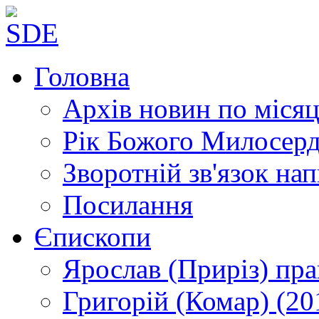
Головна
Архів новин
по місяц
Рік Божого Милосер
Зворотній зв'язок
нап
Посилання
Єпископи
Ярослав (Приріз)
пра
Григорій (Комар)
(20