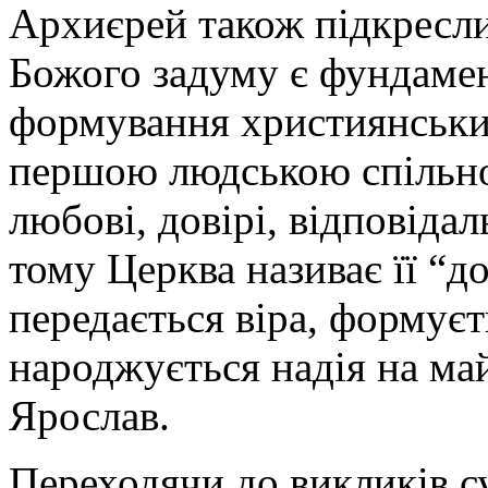
Архиєрей також підкресли
Божого задуму є фундамен
формування християнських
першою людською спільнот
любові, довірі, відповіда
тому Церква називає її “
передається віра, формуєт
народжується надія на май
Ярослав.
Переходячи до викликів с