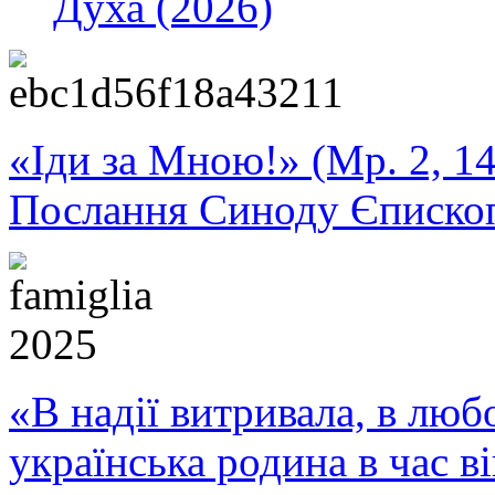
Духа (2026)
«Іди за Мною!» (Мр. 2, 14
Послання Синоду Єписко
«В надії витривала, в любо
українська родина в час 