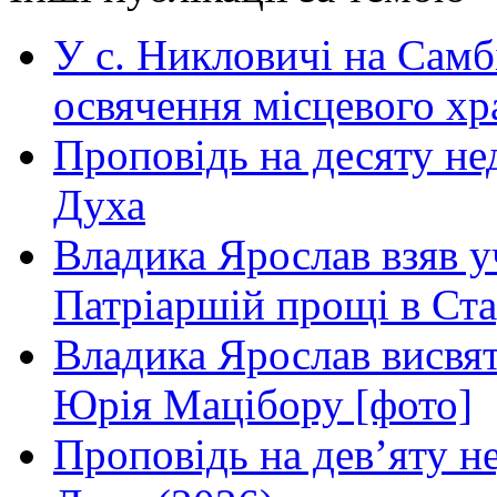
У с. Никловичі на Самб
освячення місцевого хр
Проповідь на десяту не
Духа
Владика Ярослав взяв у
Патріаршій прощі в Ста
Владика Ярослав висвя
Юрія Мацібору [фото]
Проповідь на дев’яту н