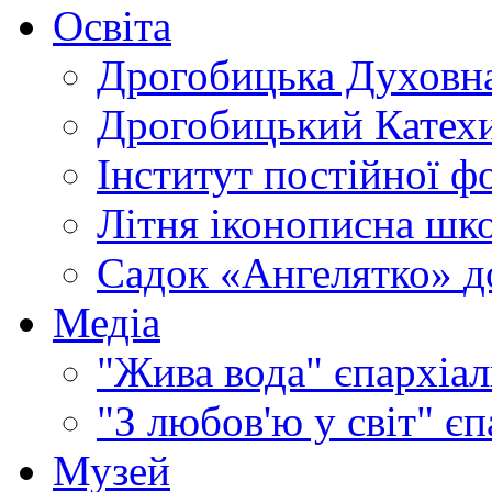
Освіта
Дрогобицька Духовна
Дрогобицький Катехи
Інститут постійної ф
Літня іконописна шк
Садок «Ангелятко»
д
Медіа
"Жива вода"
єпархіал
"З любов'ю у світ"
єп
Музей