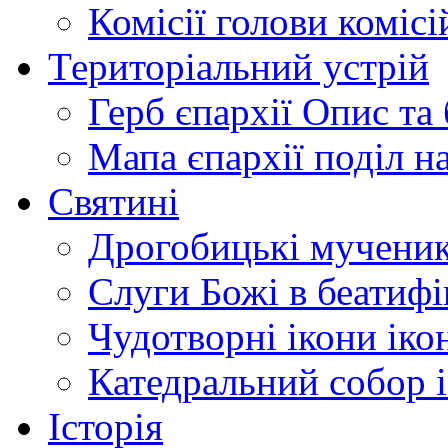
Комісії
голови комісі
Територіальний устрій
Герб єпархії
Опис та 
Мапа єпархії
поділ н
Святині
Дрогобицькі мучени
Слуги Божі
в беатиф
Чудотворні ікони
іко
Катедральний собор
Історія