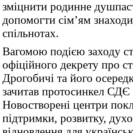
зміцнити родинне душпаст
допомогти сім’ям знаходи
спільнотах.
Вагомою подією заходу с
офіційного декрету про с
Дрогобичі та його осередк
зачитав протосинкел СДЄ 
Новостворені центри покл
підтримки, розвитку, духо
відновлення для українськ