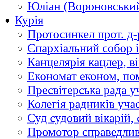
Юліан (Вороновськи
Курія
Протосинкел
прот. д
Єпархіальний собор
Канцелярія
кацлер, в
Економат
економ, по
Пресвітерська рада
у
Колегія радників
учас
Суд
судовий вікарій, с
Промотор справедлив