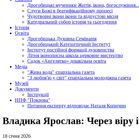
Дрогобицькі мученики
Житія, ікона, богослужіння..
Слуги Божі
в беатифікаційному процесі
Чудотворні ікони
ікони та відпустові місця
Катедральний собор
історія та сьогодення
Історія
Освіта
Дрогобицька Духовна Семінарія
Дрогобицький Катехитичний Інститут
Інститут постійної формації духовенства
Літня іконописна школа
церковне мистецтво
Садок «Ангелятко»
дошкільна освіта
Медіа
"Жива вода"
єпархіальна газета
"З любов'ю у світ"
єпархіальна молодіжна газета
Музей
Документи
Інструкції
НПФ "Покрова"
Питання експерту
відповідає Наталя Копичин
Владика Ярослав: Через віру і
18 січня 2026