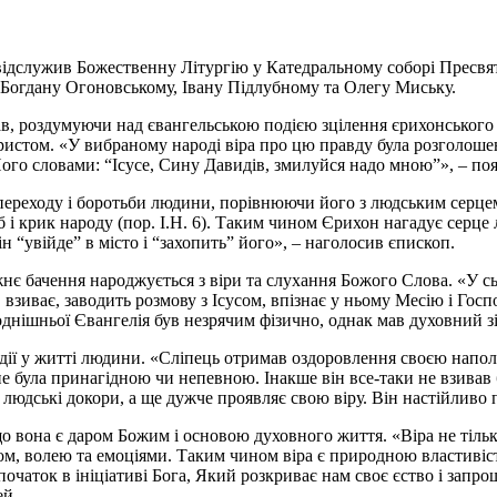
ідслужив Божественну Літургію у Катедральному соборі Пресвято
 Богдану Огоновському, Івану Підлубному та Олегу Миську.
в, роздумуючи над євангельською подією зцілення єрихонського слі
 Христом. «У вибраному народі віра про цю правду була розголош
ого словами: “Ісусе, Сину Давидів, змилуйся надо мною”», – по
 переходу і боротьби людини, порівнюючи його з людським серце
уб і крик народу (пор. І.Н. 6). Таким чином Єрихон нагадує сер
н “увійде” в місто і “захопить” його», – наголосив єпископ.
нє бачення народжується з віри та слухання Божого Слова. «У сь
 взиває, заводить розмову з Ісусом, впізнає у ньому Месію і Госпо
огоднішньої Євангелія був незрячим фізично, однак мав духовний зі
дії у житті людини. «Сліпець отримав оздоровлення своєю напол
е була принагідною чи непевною. Інакше він все-таки не взивав б
 людські докори, а ще дужче проявляє свою віру. Він настійливо 
 вона є даром Божим і основою духовного життя. «Віра не тільки
ом, волею та емоціями. Таким чином вiра є природною властивiст
початок в ініціативі Бога, Який розкриває нам своє єство і запр
ей.