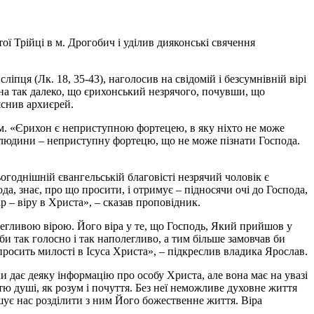
ї Трійці в м. Дрогобич і уділив дияконські свячення
пця (Лк. 18, 35-43), наголосив на свідомій і безсумнівній вірі
ена так далеко, що єрихонський незрячого, почувши, що
яснив архиєрей.
м. «Єрихон є неприступною фортецею, в яку ніхто не може
це людини – неприступну фортецю, що не може пізнати Господа.
огоднішній євангельській благовісті незрячий чоловік є
да, знає, про що просити, і отримує – підносячи очі до Господа,
р – віру в Христа», – сказав проповідник.
егливою вірою. Його віра у те, що Господь, Який прийшов у
и так голосно і так наполегливо, а тим більше замовчав би
просить милості в Ісуса Христа», – підкреслив владика Ярослав.
 дає деяку інформацію про особу Христа, але вона має на увазі
ю душi, як розум i почуття. Без неї неможливе духовне життя
ошує нас розділити з ним Його божественне життя. Віра