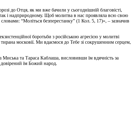
розі до Отця, як ми вже бачили у сьогоднішній благовісті,
 так і надприродному. Щоб молитва в нас проявляла всю свою
ловами: “Моліться безперестанку” (1 Кол. 5, 17)», – зазначив
екзистенційної боротьби з російською агресією у молитві
 тирана московії. Ми вдаємося до Тебе зі сокрушенним серцем,
а Миська та Тараса Каблаша, висловивши їм вдячність за
а довірений їм Божий народ.