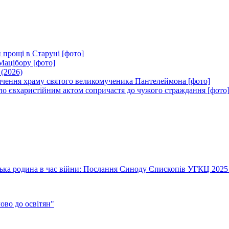
 прощі в Старуні [фото]
Мацібору [фото]
 (2026)
вячення храму святого великомученика Пантелеймона [фото]
ло євхаристійним актом сопричастя до чужого страждання [фото
їнська родина в час війни: Послання Синоду Єпископів УГКЦ 2025
во до освітян"