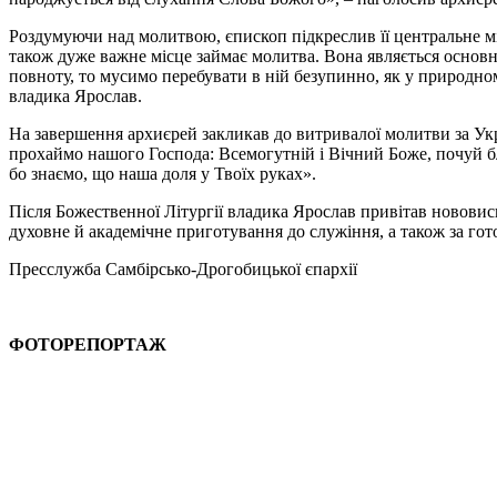
Роздумуючи над молитвою, єпископ підкреслив її центральне міс
також дуже важне місце займає молитва. Вона являється основ
повноту, то мусимо перебувати в ній безупинно, як у природном
владика Ярослав.
На завершення архиєрей закликав до витривалої молитви за Укра
прохаймо нашого Господа: Всемогутній і Вічний Боже, почуй бл
бо знаємо, що наша доля у Твоїх руках».
Після Божественної Літургії владика Ярослав привітав нововиc
духовне й академічне приготування до служіння, а також за гот
Пресслужба Самбірсько-Дрогобицької єпархії
ФОТОРЕПОРТАЖ