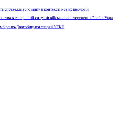
а справедливого миру в контексті нових ідеологій
ства в теперішній ситуації військового вторгнення Росії в Укра
Самбірсько-Дрогобицької єпархії УГКЦ