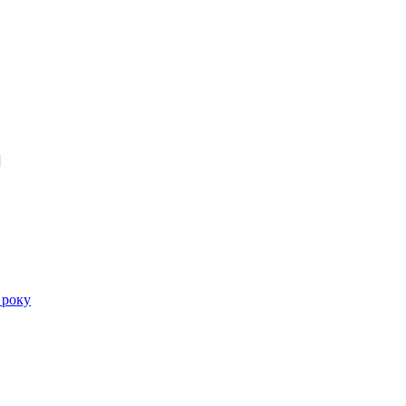
]
 року