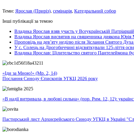
Теми:
Ярослав (Приріз)
,
семінарія
,
Катедральний собор
Інші публікації за темою
Владика Ярослав взяв участь у Всеукраїнській Патріаршій
Владика Ярослав висвятив на священника диякона Юрія 
Проповідь на дев’яту неділю після Зіслання Святого Духа
У с. Солець на Дрогобиччині відсвяткували 125-ліття ос
Владика Ярослав: Цілительство святого Пантелеймона бу
«Іди за Мною!» (Мр. 2, 14)
Послання Синоду Єпископів УГКЦ 2026 року
«В надії витривала, в любові сильна» (пор. Рим. 12, 12): укра
Пастирський лист Архиєрейського Синоду УГКЦ в Україні "Сло