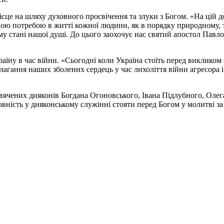
це на шляху духовного просвічення та злуки з Богом. «На цій до
ною потребою в житті кожної людини, як в порядку природному,
у стані нашої душі. До цього заохочує нас святий апостол Павло с
їну в час війни. «Сьогодні коли Україна стоїть перед викликом 
агання наших зболених сердець у час лихоліття війни агресора і
вячених дияконів Богдана Огоновського, Івана Підлубного, Олег
овність у дияконському служінні стояти перед Богом у молитві з