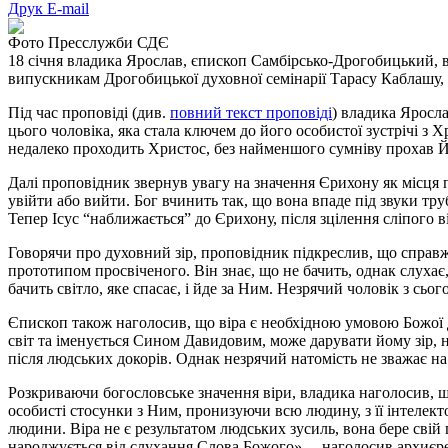
Друк
E-mail
Фото Пресслужби СДЄ
18 січня владика Ярослав, єпископ Самбірсько-Дрогобицький, в
випускникам Дрогобицької духовної семінарії Тарасу Каблашу,
Під час проповіді (див.
повний текст проповіді
) владика Яросла
цього чоловіка, яка стала ключем до його особистої зустрічі з
недалеко проходить Христос, без найменшого сумніву прохав Й
Далі проповідник звернув увагу на значення Єрихону як місця
увійти або вийти. Бог вчинить так, що вона впаде під звуки тр
Тепер Ісус “наближається” до Єрихону, після зцілення сліпого ві
Говорячи про духовний зір, проповідник підкреслив, що справж
прототипом просвіченого. Він знає, що не бачить, однак слухає,
бачить світло, яке спасає, і йде за Ним. Незрячий чоловік з сь
Єпископ також наголосив, що віра є необхідною умовою Божої 
світ та іменується Сином Давидовим, може дарувати йому зір, н
після людських докорів. Однак незрячий натомість не зважає на
Розкриваючи богословське значення віри, владика наголосив, що
особисті стосунки з Ним, пронизуючи всю людину, з її інтелект
людини. Віра не є результатом людських зусиль, вона бере свій 
народжується від слухання Слова Божого», – наголосив архиєр