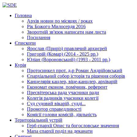
Головна
Архів новин
по місяцях / роках
Рік Божого Милосердя
2016
Зворотній зв'язок
написати нам листа
Посилання
Єпископи
Ярослав (Приріз)
правлячий архиєрей
Григорій (Комар)
(2014 - 2025 рр.)
Юліан (Вороновський)
(1993 - 2011 рр.)
Курія
Протосинкел
прот. д-р Роман Андрійовський
Єпархіальний собор
історія та рішення соборів
Канцелярія
кацлер, віце-канцлер, архіварій
Економат
економ, помічник, референт
Пресвітерська рада
учасники ради
Колегія радників
учасники колегії
Суд
судовий вікарій, судді...
Промотор справедливості
Комісії
голови комісій, діяльність
Територіальний устрій
Герб єпархії
Опис та богословське значення
Мапа єпархії
поділ на деканати
Святині