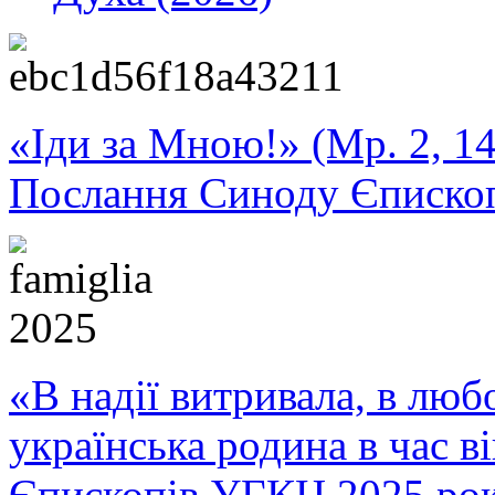
«Іди за Мною!» (Мр. 2, 14
Послання Синоду Єписко
«В надії витривала, в любо
українська родина в час 
Єпископів УГКЦ 2025 ро