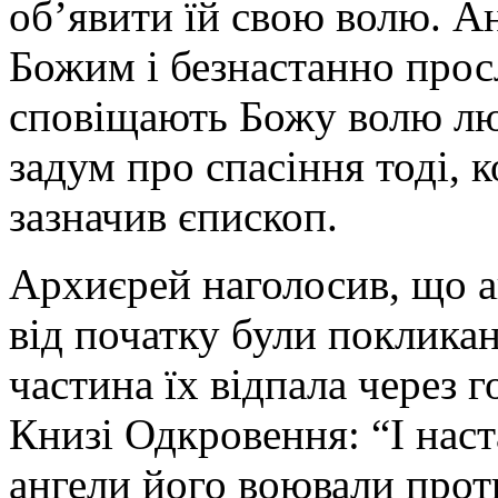
об’явити їй свою волю. А
Божим і безнастанно прос
сповіщають Божу волю лю
задум про спасіння тоді, 
зазначив єпископ.
Архиєрей наголосив, що ан
від початку були покликан
частина їх відпала через 
Книзі Одкровення: “І наста
ангели його воювали про