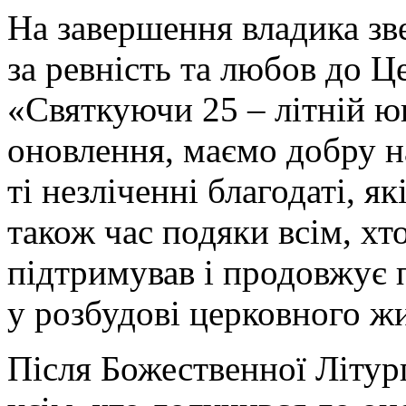
На завершення владика зв
за ревність та любов до Це
«Святкуючи 25 – літній ю
оновлення, маємо добру на
ті незліченні благодаті, я
також час подяки всім, хт
підтримував і продовжує 
у розбудові церковного жи
Після Божественної Літур