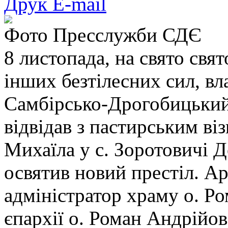
Друк
E-mail
Фото Пресслужби СДЄ
8 листопада, на свято свя
інших безтілесних сил, вл
Самбірсько-Дрогобицький,
відвідав з пастирським ві
Михаїла у с. Зоротовичі 
освятив новий престіл. А
адміністратор храму о. Р
єпархії о. Роман Андрійо