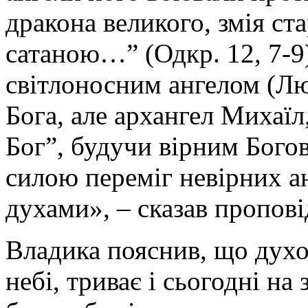
дракона великого, змія ст
сатаною…” (Одкр. 12, 7-9).
світлоносним ангелом (Л
Бога, але архангел Михаїл,
Бог”, будучи вірним Богов
силою переміг невірних а
духами», – сказав пропові
Владика пояснив, що духо
небі, триває і сьогодні н