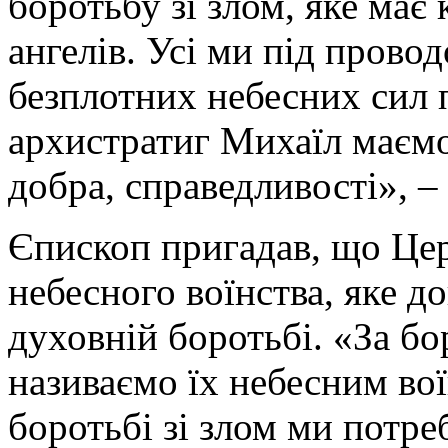
боротьбу зі злом, яке має 
ангелів. Усі ми під прово
безплотних небесних сил 
архистратиг Михаїл маємо 
добра, справедливості», –
Єпископ пригадав, що Цер
небесного воїнства, яке д
духовній боротьбі. «За бо
називаємо їх небесним во
боротьбі зі злом ми потр