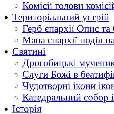
Комісії
голови комісі
Територіальний устрій
Герб єпархії
Опис та 
Мапа єпархії
поділ н
Святині
Дрогобицькі мучени
Слуги Божі
в беатиф
Чудотворні ікони
іко
Катедральний собор
Історія