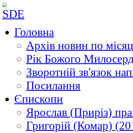
Головна
Архів новин
по місяц
Рік Божого Милосер
Зворотній зв'язок
нап
Посилання
Єпископи
Ярослав (Приріз)
пра
Григорій (Комар)
(20