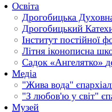
Освіта
Дрогобицька Духовна
Дрогобицький Катехи
Інститут постійної ф
Літня іконописна шк
Садок «Ангелятко»
д
Медіа
"Жива вода"
єпархіал
"З любов'ю у світ"
єп
Музей