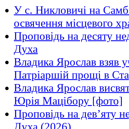
У с. Никловичі на Самб
освячення місцевого хр
Проповідь на десяту не
Духа
Владика Ярослав взяв у
Патріаршій прощі в Ста
Владика Ярослав висвя
Юрія Мацібору [фото]
Проповідь на дев’яту н
Духа (2026)