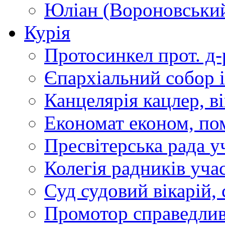
Юліан (Вороновськи
Курія
Протосинкел
прот. д
Єпархіальний собор
Канцелярія
кацлер, в
Економат
економ, по
Пресвітерська рада
у
Колегія радників
учас
Суд
судовий вікарій, с
Промотор справедлив