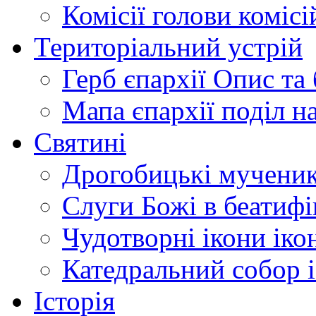
Комісії
голови комісі
Територіальний устрій
Герб єпархії
Опис та 
Мапа єпархії
поділ н
Святині
Дрогобицькі мучени
Слуги Божі
в беатиф
Чудотворні ікони
іко
Катедральний собор
Історія