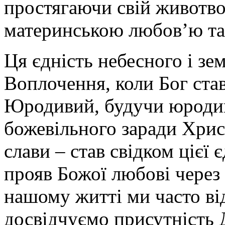
простягаючи свій животво
материнською любов’ю та
Ця єдність небесного і зе
Воплочення, коли Бог ст
Юродивий, будучи юродиви
божевільного заради Хрис
слави – став свідком цієї є
прояв Божої любові через
нашому житті ми часто ві
досвідчуємо присутність 