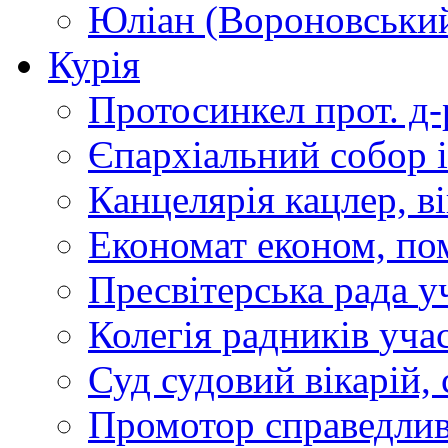
Юліан (Вороновськи
Курія
Протосинкел
прот. д
Єпархіальний собор
Канцелярія
кацлер, в
Економат
економ, по
Пресвітерська рада
у
Колегія радників
учас
Суд
судовий вікарій, с
Промотор справедлив