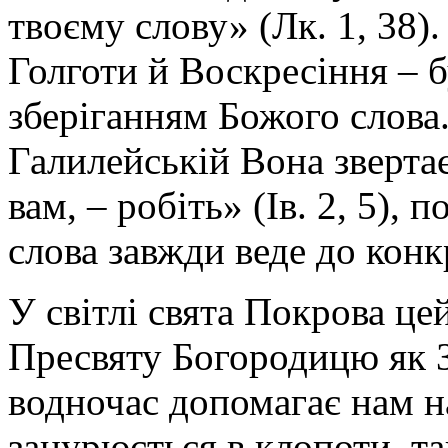
твоєму слову» (Лк. 1, 38)
Голготи й Воскресіння – 
зберіганням Божого слова.
Галилейській Вона зверта
вам, – робіть» (Ів. 2, 5),
слова завжди веде до конкр
У світлі свята Покрова це
Пресвяту Богородицю як З
водночас допомагає нам н
занурюється в клопоти, та