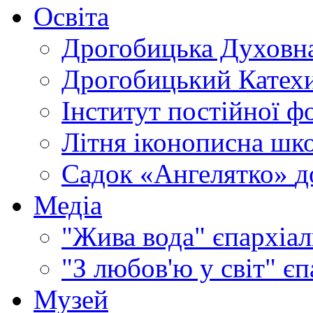
Освіта
Дрогобицька Духовна
Дрогобицький Катехи
Інститут постійної ф
Літня іконописна шк
Садок «Ангелятко»
д
Медіа
"Жива вода"
єпархіал
"З любов'ю у світ"
єп
Музей