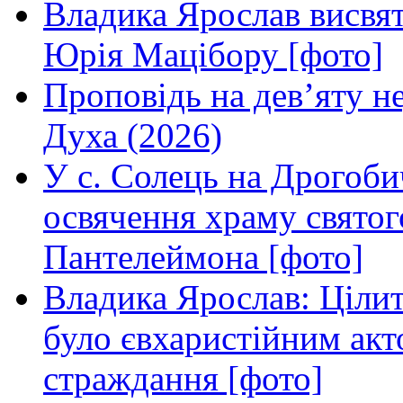
Владика Ярослав висвя
Юрія Мацібору [фото]
Проповідь на дев’яту н
Духа (2026)
У с. Солець на Дрогоби
освячення храму свято
Пантелеймона [фото]
Владика Ярослав: Ціли
було євхаристійним акт
страждання [фото]