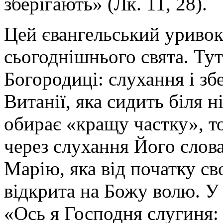
зберігають» (Лк. 11, 28).
Цей євангельський уривок
сьогоднішнього свята. Ту
Богородиці: слухання і зб
Витанії, яка сидить біля н
обирає «кращу частку», т
через слухання Його слова
Марію, яка від початку св
відкрита на Божу волю. У
«Ось я Господня слугиня: