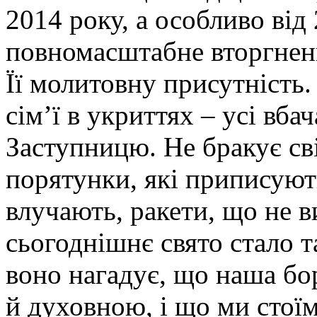
2014 року, а особливо від
повномасштабне вторгненн
Її молитовну присутність.
сім’ї в укриттях – усі вба
Заступницю. Не бракує св
порятунки, які приписують 
влучають, ракети, що не 
сьогоднішнє свято стало 
воно нагадує, що наша бор
й духовною, і що ми стоїм