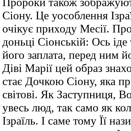
Пророки також зображуют
Сіону. Це уособлення Ізра
очікує приходу Месії. Про
доньці Сіонській: Ось іде
його заплата, перед ним йо
Діві Марії цей образ знах
стає Дочкою Сіону, яка п
світові. Як Заступниця, В
увесь люд, так само як к
Ізраїль. І саме тому Її на