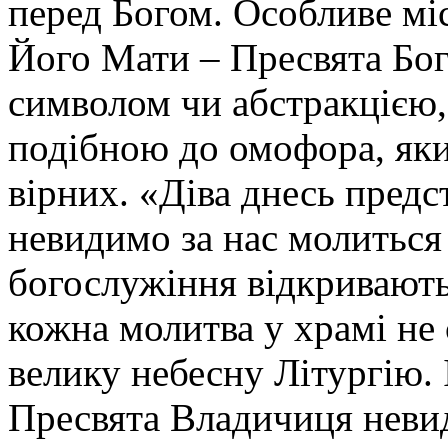
перед Богом. Особливе мі
Його Мати – Пресвята Бог
символом чи абстракцією,
подібною до омофора, як
вірних. «Діва днесь предст
невидимо за нас молиться 
богослужіння відкривають
кожна молитва у храмі не 
велику небесну Літургію. 
Пресвята Владичиця невид