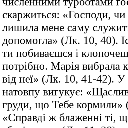
численними турботами го
скаржиться: «Господи, чи
лишила мене саму служит
допомогла» (Лк. 10, 40). 
ти побиваєшся і клопочеш
потрібно. Марія вибрала к
від неї» (Лк. 10, 41-42). 
натовпу вигукує: «Щаслив
груди, що Тебе кормили» (
«Справді ж блаженні ті, 