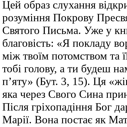
Цей образ слухання відкр
розуміння Покрову Пресвя
Святого Письма. Уже у кн
благовість: «Я покладу во
між твоїм потомством та 
тобі голову, а ти будеш н
п’яту» (Бут. 3, 15). Ця «ж
яка через Свого Сина при
Після гріхопадіння Бог да
Марії. Вона постає як Маті