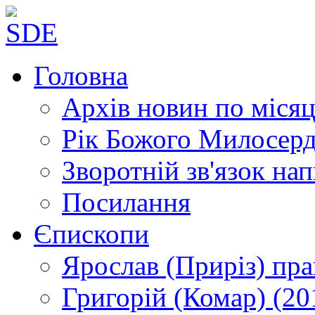
Головна
Архів новин
по місяц
Рік Божого Милосер
Зворотній зв'язок
нап
Посилання
Єпископи
Ярослав (Приріз)
пра
Григорій (Комар)
(20