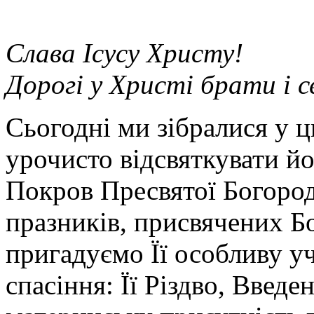
Слава Ісусу Христу!
Дорогі у Христі брати і 
Сьогодні ми зібралися у 
урочисто відсвяткувати й
Покров Пресвятої Богород
празників, присвячених Б
пригадуємо Її особливу у
спасіння: Її Різдво, Введе