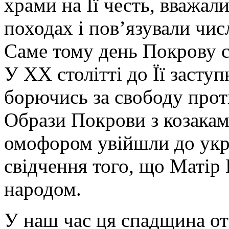
храми на Її честь, вважал
походах і пов’язували чис
Саме тому день Покрову ст
У ХХ столітті до Її засту
борючись за свободу прот
Образи Покрови з козакам
омофором увійшли до укра
свідчення того, що Матір 
народом.
У наш час ця спадщина от