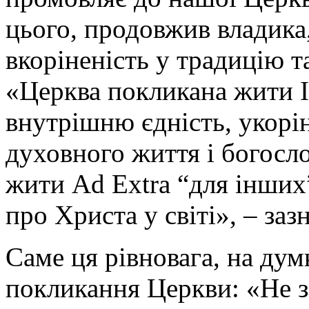
цього, продовжив владика
вкоріненість у традицію та
«Церква покликана жити In
внутрішню єдність, укорін
духовного життя і богосло
жити Аd Extra “для інших
про Христа у світі», – заз
Саме ця рівновага, на дум
покликання Церкви: «Не з