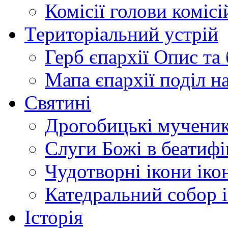
Комісії
голови комісі
Територіальний устрій
Герб єпархії
Опис та 
Мапа єпархії
поділ н
Святині
Дрогобицькі мучени
Слуги Божі
в беатиф
Чудотворні ікони
іко
Катедральний собор
Історія