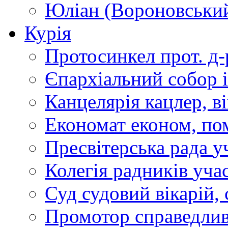
Юліан (Вороновськи
Курія
Протосинкел
прот. д
Єпархіальний собор
Канцелярія
кацлер, в
Економат
економ, по
Пресвітерська рада
у
Колегія радників
учас
Суд
судовий вікарій, с
Промотор справедлив