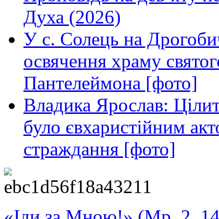
Духа (2026)
У с. Солець на Дрогоби
освячення храму свято
Пантелеймона [фото]
Владика Ярослав: Ціли
було євхаристійним акт
страждання [фото]
«Іди за Мною!» (Мр. 2, 14