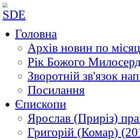
Головна
Архів новин
по місяц
Рік Божого Милосер
Зворотній зв'язок
нап
Посилання
Єпископи
Ярослав (Приріз)
пра
Григорій (Комар)
(20