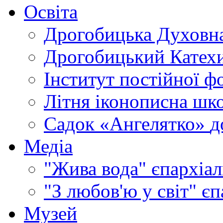
Освіта
Дрогобицька Духовна
Дрогобицький Катехи
Інститут постійної ф
Літня іконописна шк
Садок «Ангелятко»
д
Медіа
"Жива вода"
єпархіал
"З любов'ю у світ"
єп
Музей