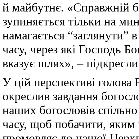
й майбутнє. «Справжній б
зупиняється тільки на ми
намагається “заглянути” 
часу, через які Господь Б
вказує шлях», – підкресли
У цій перспективі голова 
окреслив завдання богосл
наших богословів спільно 
часу, щоб побачити, яким
промовляє до нашої Церкв