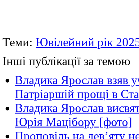
Теми:
Ювілейний рік 202
Інші публікації за темою
Владика Ярослав взяв у
Патріаршій прощі в Ста
Владика Ярослав висвя
Юрія Мацібору [фото]
Проповідь на дев’яту н