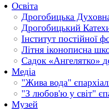
Освіта
Дрогобицька Духовна
Дрогобицький Катехи
Інститут постійної ф
Літня іконописна шк
Садок «Ангелятко»
д
Медіа
"Жива вода"
єпархіал
"З любов'ю у світ"
єп
Музей