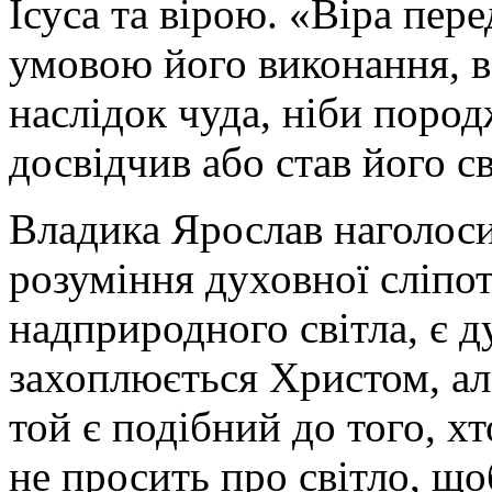
Ісуса та вірою. «Віра пер
умовою його виконання, в
наслідок чуда, ніби пород
досвідчив або став його с
Владика Ярослав наголоси
розуміння духовної сліпот
надприродного світла, є д
захоплюється Христом, але
той є подібний до того, хт
не просить про світло, що