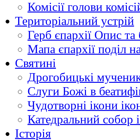
Комісії
голови комісі
Територіальний устрій
Герб єпархії
Опис та 
Мапа єпархії
поділ н
Святині
Дрогобицькі мучени
Слуги Божі
в беатиф
Чудотворні ікони
іко
Катедральний собор
Історія