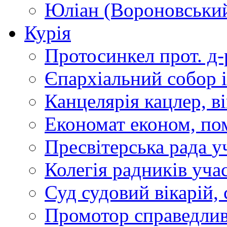
Юліан (Вороновськи
Курія
Протосинкел
прот. д
Єпархіальний собор
Канцелярія
кацлер, в
Економат
економ, по
Пресвітерська рада
у
Колегія радників
учас
Суд
судовий вікарій, с
Промотор справедлив