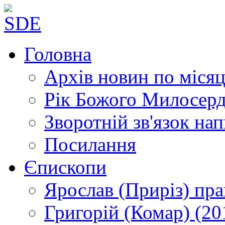
Головна
Архів новин
по місяц
Рік Божого Милосер
Зворотній зв'язок
нап
Посилання
Єпископи
Ярослав (Приріз)
пра
Григорій (Комар)
(20