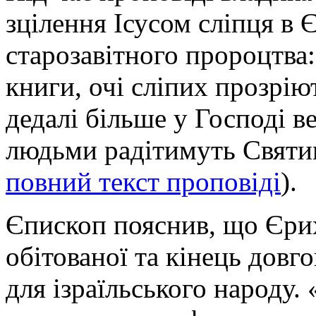
зцілення Ісусом сліпця в
старозавітного пророцтва:
книги, очі сліпих прозріют
дедалі більше у Господі в
людьми радітимуть Святим 
повний текст проповіді
).
Єпископ пояснив, що Єрих
обітованої та кінець довг
для ізраїльського народу