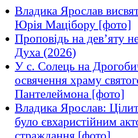
Владика Ярослав висвя
Юрія Мацібору [фото]
Проповідь на дев’яту н
Духа (2026)
У с. Солець на Дрогоби
освячення храму свято
Пантелеймона [фото]
Владика Ярослав: Ціли
було євхаристійним акт
страждання [фото]