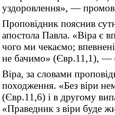
уздоровлення», — промов
Проповідник пояснив сутн
апостола Павла. «Вiра є в
чого ми чекаємо; впевненi
не бачимо» (Євр.11,1), — 
Віра, за словами пропові
походження. «Без віри не
(Євр.11,6) і в другому ви
«Праведник з віри буде жит