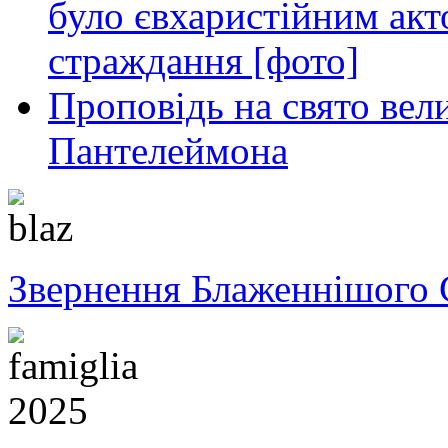
було євхаристійним акт
страждання [фото]
Проповідь на свято вел
Пантелеймона
Звернення Блаженнішого 