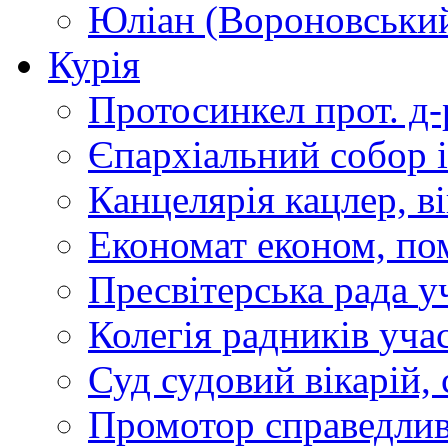
Юліан (Вороновськи
Курія
Протосинкел
прот. д
Єпархіальний собор
Канцелярія
кацлер, в
Економат
економ, по
Пресвітерська рада
у
Колегія радників
учас
Суд
судовий вікарій, с
Промотор справедлив