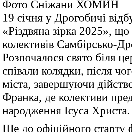
Фото Сніжани ХОМИН
19 січня у Дрогобичі відб
«Різдвяна зірка 2025», що
колективів Самбірсько-Др
Розпочалося свято біля ц
співали колядки, після ч
міста, завершуючи дійство
Франка, де колективи пред
народження Ісуса Христа.
Ще до офіційного старту 