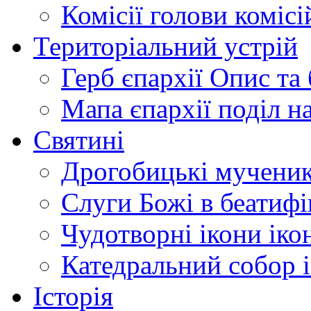
Комісії
голови комісі
Територіальний устрій
Герб єпархії
Опис та 
Мапа єпархії
поділ н
Святині
Дрогобицькі мучени
Слуги Божі
в беатиф
Чудотворні ікони
іко
Катедральний собор
Історія