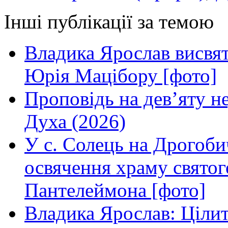
Інші публікації за темою
Владика Ярослав висвя
Юрія Мацібору [фото]
Проповідь на дев’яту н
Духа (2026)
У с. Солець на Дрогоби
освячення храму свято
Пантелеймона [фото]
Владика Ярослав: Ціли