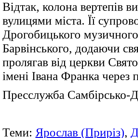
Відтак, колона вертепів 
вулицями міста. Її супро
Дрогобицького музичного
Барвінського, додаючи св
пролягав від церкви Свят
імені Івана Франка через
Пресслужба Самбірсько-Д
Теми:
Ярослав (Приріз)
,
Д