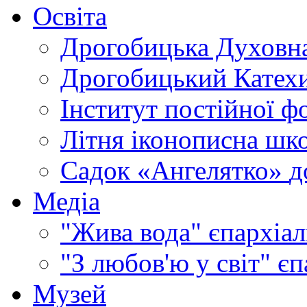
Освіта
Дрогобицька Духовна
Дрогобицький Катехи
Інститут постійної ф
Літня іконописна шк
Садок «Ангелятко»
д
Медіа
"Жива вода"
єпархіал
"З любов'ю у світ"
єп
Музей