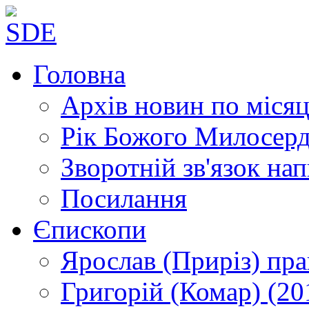
Головна
Архів новин
по місяц
Рік Божого Милосер
Зворотній зв'язок
нап
Посилання
Єпископи
Ярослав (Приріз)
пра
Григорій (Комар)
(20